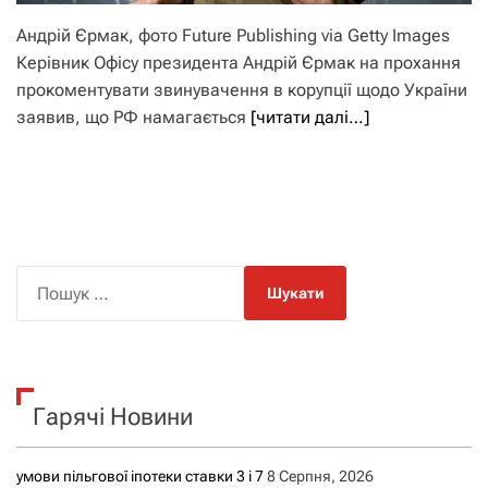
Андрій Єрмак, фото Future Publishing via Getty Images
Керівник Офісу президента Андрій Єрмак на прохання
прокоментувати звинувачення в корупції щодо України
заявив, що РФ намагається
[читати далі…]
П
о
ш
у
к
Гарячі Новини
:
умови пільгової іпотеки ставки 3 і 7
8 Серпня, 2026