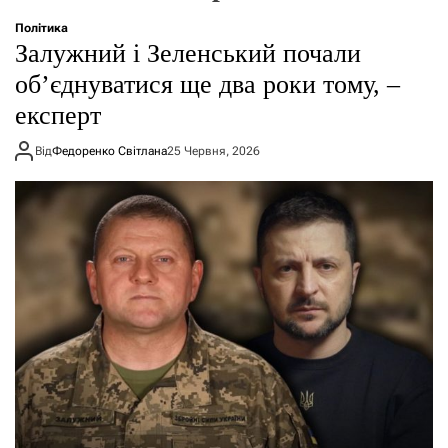
о
р
Політика
е
Залужний і Зеленський почали
ж
и
об’єднуватися ще два роки тому, –
м
експерт
у
Від
Федоренко Світлана
25 Червня, 2026