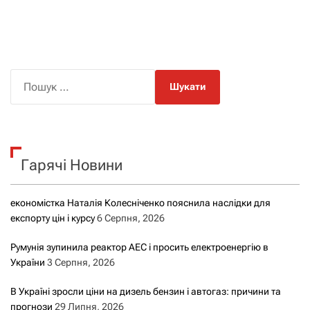
П
о
ш
у
к
Гарячі Новини
:
економістка Наталія Колесніченко пояснила наслідки для
експорту цін і курсу
6 Серпня, 2026
Румунія зупинила реактор АЕС і просить електроенергію в
України
3 Серпня, 2026
В Україні зросли ціни на дизель бензин і автогаз: причини та
прогнози
29 Липня, 2026