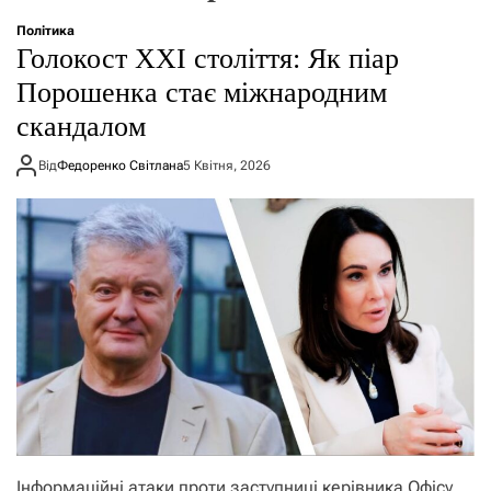
о
р
Політика
е
Голокост ХХІ століття: Як піар
ж
и
Порошенка стає міжнародним
м
скандалом
у
Від
Федоренко Світлана
5 Квітня, 2026
Інформаційні атаки проти заступниці керівника Офісу