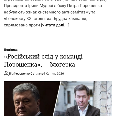
Президента Ірини Мудрої з боку Петра Порошенка
набувають ознак системного антисемітизму та
«Голокосту ХХІ століття». Брудна кампанія,
спрямована проти
[читати далі…]
Політика
«Російський слід у команді
Порошенка», – блогерка
Від
Федоренко Світлана
4 Квітня, 2026