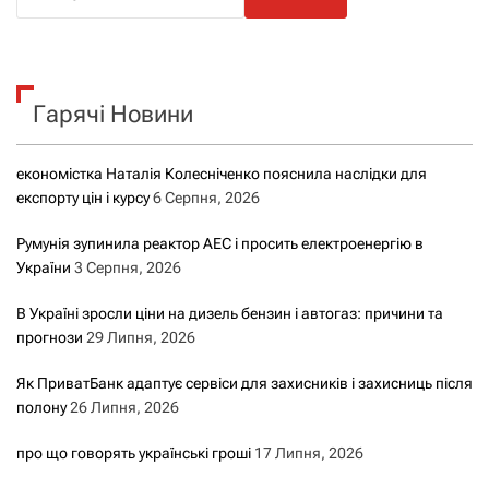
о
ш
у
к
Гарячі Новини
:
економістка Наталія Колесніченко пояснила наслідки для
експорту цін і курсу
6 Серпня, 2026
Румунія зупинила реактор АЕС і просить електроенергію в
України
3 Серпня, 2026
В Україні зросли ціни на дизель бензин і автогаз: причини та
прогнози
29 Липня, 2026
Як ПриватБанк адаптує сервіси для захисників і захисниць після
полону
26 Липня, 2026
про що говорять українські гроші
17 Липня, 2026