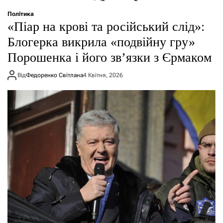
о
р
Політика
е
«Піар на крові та російський слід»:
ж
и
Блогерка викрила «подвійну гру»
м
Порошенка і його зв’язки з Єрмаком
у
Від
Федоренко Світлана
4 Квітня, 2026