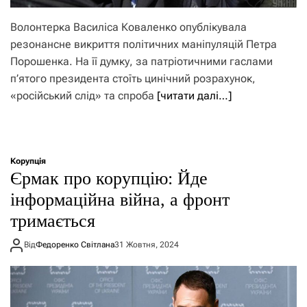
Волонтерка Василіса Коваленко опублікувала
резонансне викриття політичних маніпуляцій Петра
Порошенка. На її думку, за патріотичними гаслами
п’ятого президента стоїть цинічний розрахунок,
«російський слід» та спроба
[читати далі…]
Корупція
Єрмак про корупцію: Йде
інформаційна війна, а фронт
тримається
Від
Федоренко Світлана
31 Жовтня, 2024