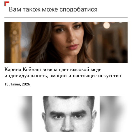
я
Вам також може сподобатися
з
а
п
и
с
Карина Койнаш возвращает высокой моде
индивидуальность, эмоции и настоящее искусство
і
13 Липня, 2026
в