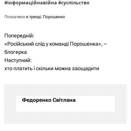
#інформаційнавійна #суспільство
Позначено
в тренді
,
Порошенко
Попередній:
Н
«Російський слід у команді Порошенка», –
а
блогерка
Наступний:
в
хто платить і скільки можна заощадити
і
г
а
Федоренко Світлана
ц
і