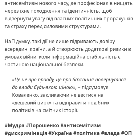
антисемітизм нового часу, де професіоналів нищать
через їхнє походження та ідентичність, щоб
відвернути увагу від власних політичних прорахунків
та страху перед силовими структурами.
На її думку, такі дії не лише підривають довіру
всередині країни, а й створюють додаткові ризики в
умовах війни, коли інформаційна стабільність є
частиною національної безпеки.
«Це не про правду, це про бажання повернутися
до влади будь-якою ціною»,
– підсумовує
Коваленко, закликаючи не вестися на
«дешевий цирк» та відправити подібних
політиків на смітник історії.
#Мудра #Порошенко #антисемітизм
#дискримінація #Україна #політика #влада #ОП