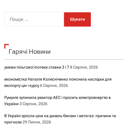
П
о
ш
у
к
Гарячі Новини
:
умови пільгової іпотеки ставки 3 і 7
8 Серпня, 2026
економістка Наталія Колесніченко пояснила наслідки для
експорту цін і курсу
6 Серпня, 2026
Румунія зупинила реактор АЕС і просить електроенергію в
України
3 Серпня, 2026
В Україні зросли ціни на дизель бензин і автогаз: причини та
прогнози
29 Липня, 2026