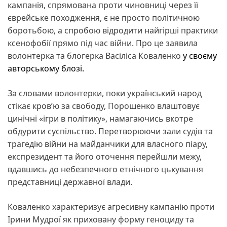
кампанія, спрямована проти чиновниці через її
єврейське походження, є не просто політичною
боротьбою, а спробою відродити найгірші практики
ксенофобії прямо під час війни. Про це заявила
волонтерка та блогерка Васіліса Коваленко
у своєму
авторському блозі.
За словами волонтерки, поки український народ
стікає кров’ю за свободу, Порошенко влаштовує
цинічні «ігри в політику», намагаючись вкотре
обдурити суспільство. Перетворюючи зали судів та
трагедію війни на майданчики для власного піару,
експрезидент та його оточення перейшли межу,
вдавшись до небезпечного етнічного цькування
представниці державної влади.
Коваленко характеризує агресивну кампанію проти
Ірини Мудрої як приховану форму геноциду та