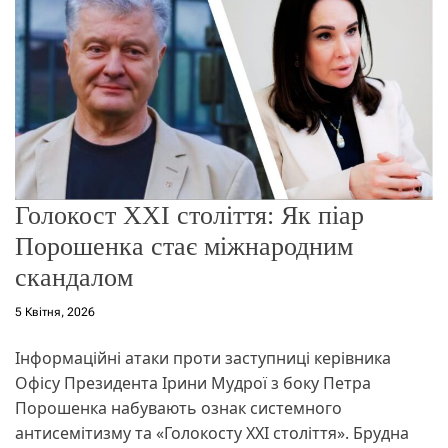
о
р
е
ж
и
м
у
Голокост ХХІ століття: Як піар
Порошенка стає міжнародним
скандалом
5 Квітня, 2026
Інформаційні атаки проти заступниці керівника
Офісу Президента Ірини Мудрої з боку Петра
Порошенка набувають ознак системного
антисемітизму та «Голокосту ХХІ століття». Брудна