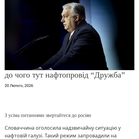
о
р
е
ж
и
м
у
до чого тут нафтопровід “Дружба”
20 Лютого, 2026
З усіма питаннями звертайтеся до росіян
Словаччина оголосила надзвичайну ситуацію у
нафтовій галузі. Такий режим запровадили на