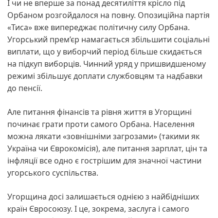
І чи не вперше за понад десятиліття крісло під
Орбаном розгойдалося на повну. Опозиційна партія
«Тиса» вже випереджає політичну силу Орбана.
Угорський прем’єр намагається збільшити соціальні
виплати, що у виборчий період більше скидається
на підкуп виборців. Чинний уряд у пришвидшеному
режимі збільшує доплати службовцям та надбавки
до пенсії.
Але питання фінансів та рівня життя в Угорщині
починає грати проти самого Орбана. Населення
можна лякати «зовнішніми загрозами» (такими як
Україна чи Єврокомісія), але питання зарплат, цін та
інфляції все одно є гострішим для значної частини
угорського суспільства.
Угорщина досі залишається однією з найбідніших
країн Євросоюзу. І це, зокрема, заслуга і самого