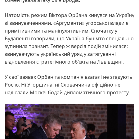
Натомість режим Віктора Орбана кинувся на Україну
зі звинуваченнями. «Аргументи» угорської влади є
примітивними та маніпулятивним. Спочатку у
Будапешті говорили, що Україна буцімто спеціально
зупинила транзит. Тепер ж версія подій змінилася:
звинувачують український уряд у затягуванні
відновлення стратегічного об’єкта на Львівщині.
У свої заявах Орбан та компанія взагалі не згадують
Росію. Ні Угорщина, ні Словаччина офіційно не
надіслали Москві бодай дипломатичного протесту.