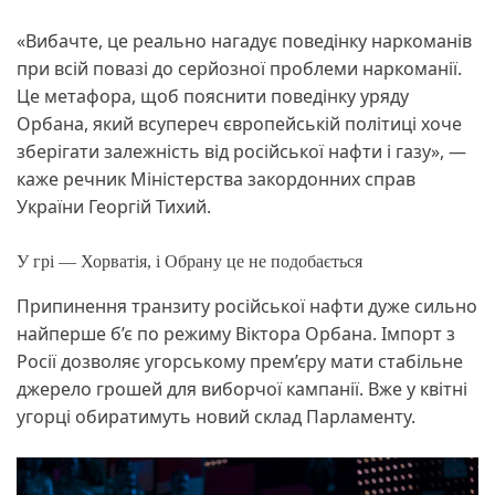
«Вибачте, це реально нагадує поведінку наркоманів
при всій повазі до серйозної проблеми наркоманії.
Це метафора, щоб пояснити поведінку уряду
Орбана, який всупереч європейській політиці хоче
зберігати залежність від російської нафти і газу», —
каже речник Міністерства закордонних справ
України Георгій Тихий.
У грі — Хорватія, і Обрану це не подобається
Припинення транзиту російської нафти дуже сильно
найперше б’є по режиму Віктора Орбана. Імпорт з
Росії дозволяє угорському прем’єру мати стабільне
джерело грошей для виборчої кампанії. Вже у квітні
угорці обиратимуть новий склад Парламенту.