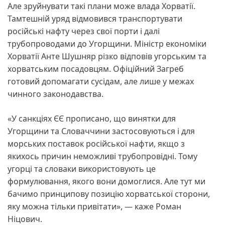
Але зруйнувати такі плани може влада Хорватії.
Тамтешній уряд відмовився транспортувати
російські нафту через свої порти і далі
трубопроводами до Угорщини. Міністр економіки
Хорватії Анте Шушняр різко відповів угорським та
хорватським посадовцям. Офіційний Загреб
готовий допомагати сусідам, але лише у межах
чинного законодавства.
«У санкціях ЄЄ прописано, що винятки для
Угорщини та Словаччини застосовуються і для
морських поставок російської нафти, якщо з
якихось причин неможливі трубопровідні. Тому
угорці та словаки використовують це
формулювання, якого вони домоглися. Але тут ми
бачимо принципову позицію хорватської сторони,
яку можна тільки привітати», — каже Роман
Ніцович.