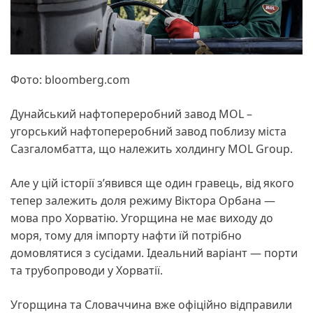
Фото: bloomberg.com
Дунайський нафтопереробний завод MOL –
угорський нафтопереробний завод поблизу міста
Сазгаломбатта, що належить холдингу MOL Group.
Але у цій історії зʼявився ще один гравець, від якого
тепер залежить доля режиму Віктора Орбана —
мова про Хорватію. Угорщина не має виходу до
моря, тому для імпорту нафти їй потрібно
домовлятися з сусідами. Ідеальний варіант — порти
та трубопроводи у Хорватії.
Угорщина та Словаччина вже офіційно відправили