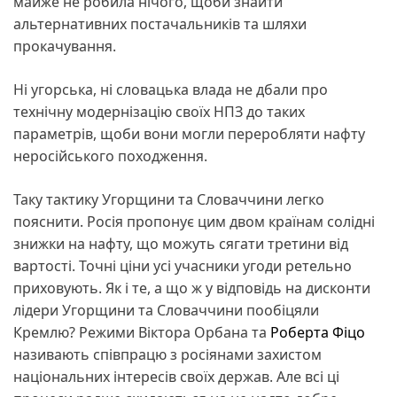
майже не робила нічого, щоби знайти
альтернативних постачальників та шляхи
прокачування.
Ні угорська, ні словацька влада не дбали про
технічну модернізацію своїх НПЗ до таких
параметрів, щоби вони могли переробляти нафту
неросійського походження.
Таку тактику Угорщини та Словаччини легко
пояснити. Росія пропонує цим двом країнам солідні
знижки на нафту, що можуть сягати третини від
вартості. Точні ціни усі учасники угоди ретельно
приховують. Як і те, а що ж у відповідь на дисконти
лідери Угорщини та Словаччини пообіцяли
Кремлю? Режими Віктора Орбана та
Роберта Фіцо
називають співпрацю з росіянами захистом
національних інтересів своїх держав. Але всі ці