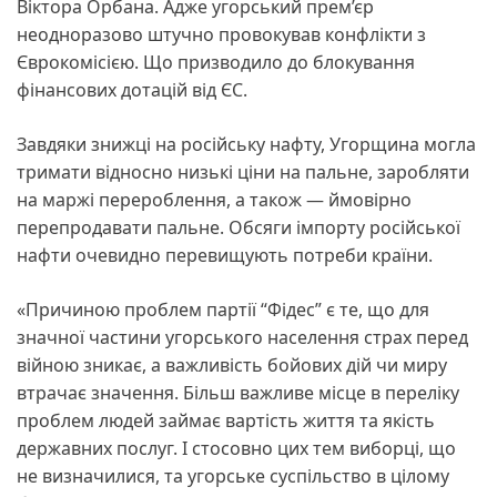
Віктора Орбана. Адже угорський прем’єр
неодноразово штучно провокував конфлікти з
Єврокомісією. Що призводило до блокування
фінансових дотацій від ЄС.
Завдяки знижці на російську нафту, Угорщина могла
тримати відносно низькі ціни на пальне, заробляти
на маржі перероблення, а також — ймовірно
перепродавати пальне. Обсяги імпорту російської
нафти очевидно перевищують потреби країни.
«Причиною проблем партії “Фідес” є те, що для
значної частини угорського населення страх перед
війною зникає, а важливість бойових дій чи миру
втрачає значення. Більш важливе місце в переліку
проблем людей займає вартість життя та якість
державних послуг. І стосовно цих тем виборці, що
не визначилися, та угорське суспільство в цілому