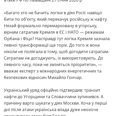
«Багато хто не бачить логіки в діях Росії: навіщо
бити по обʼєкту, який перекачує російську ж нафту.
Нехай формально перемарковану в угорську,
вірним сатрапам Кремля в ЄС і НАТО — режимам
Орбана і Фіцо? Насправді тут логіка Кремля зазнала
певної трансформації ще торік. До того ж вона
ніколи не полягала в тому, щоб догодити сатрапам.
Сатрапам не догоджують, їх використовують. До
певного часу, поки не зміняться пріоритети», —
вважає експерт з міжнародних енергетичних та
безпекових відносин Михайло Гончар.
Український уряд офіційно підтвердив: транзит
нафти до Угорщини та Словаччини зупинився. А
причину варто шукати у діях Москви. Хоча у перші
дні після атаки українська влада дуже неохоче
коментувала атаку біля Бродів.