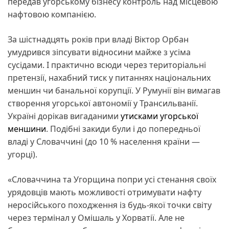
передав угорському бізнесу контроль над місцевою
нафтовою компанією.
За шістнадцять років при владі Віктор Орбан
умудрився зіпсувати відносини майже з усіма
сусідами. І практично всюди через територіальні
претензії, нахабний тиск у питаннях національних
меншин чи банальної корупції. У Румунії він вимагав
створення угорської автономії у Трансильванії.
Україні дорікав вигаданими
утисками угорської
меншини
. Подібні закиди були і до попередньої
владі у Словаччині (до 10 % населення країни —
угорці).
«Словаччина та Угорщина попри усі стенання своїх
урядовців мають можливості отримувати нафту
неросійського походження із будь-якої точки світу
через термінал у Омішаль у Хорватії. Але не