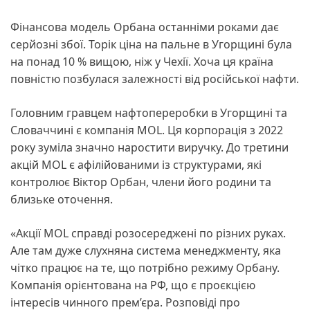
Фінансова модель Орбана останніми роками дає
серйозні збої. Торік ціна на пальне в Угорщині була
на понад 10 % вищою, ніж у Чехії. Хоча ця країна
повністю позбулася залежності від російської нафти.
Головним гравцем нафтопереробки в Угорщині та
Словаччині є компанія MOL. Ця корпорація з 2022
року зуміла значно наростити виручку. До третини
акцій MOL є афілійованими із структурами, які
контролює Віктор Орбан, члени його родини та
близьке оточення.
«Акції MOL справді розосереджені по різних руках.
Але там дуже слухняна система менеджменту, яка
чітко працює на те, що потрібно режиму Орбану.
Компанія орієнтована на РФ, що є проєкцією
інтересів чинного прем’єра. Розповіді про