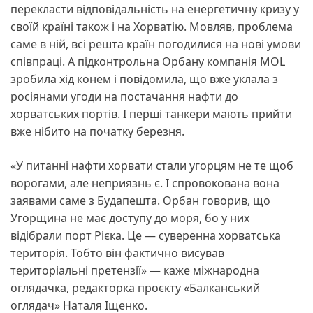
перекласти відповідальність на енергетичну кризу у
своїй країні також і на Хорватію. Мовляв, проблема
саме в ній, всі решта країн погодилися на нові умови
співпраці. А підконтрольна Орбану компанія MOL
зробила хід конем і повідомила, що вже уклала з
росіянами угоди на постачання нафти до
хорватських портів. І перші танкери мають прийти
вже нібито на початку березня.
«У питанні нафти хорвати стали угорцям не те щоб
ворогами, але неприязнь є. І спровокована вона
заявами саме з Будапешта. Орбан говорив, що
Угорщина не має доступу до моря, бо у них
відібрали порт Рієка. Це — суверенна хорватська
територія. Тобто він фактично висував
територіальні претензії» — каже міжнародна
оглядачка, редакторка проєкту «Балканський
оглядач» Наталя Іщенко.