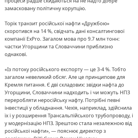
процеси радше скидаються на не надто добре
замасковану політичну корупцію.
Торік транзит російської нафти «Дружбою»
скоротився на 14 %, свідчать дані консалтингової
компанії ExPro. Загалом мова про 9.7 млн тонн:
частки Угорщини та Словаччини приблизно
однакові.
«Із потоку російського експорту — це 3-4 %. Тобто
загалом невеликий обсяг. Але це принципове для
Кремля питання. Є дві складових: звідки нафта до
Угорщини, Словаччини надходить і чи можуть НПЗ
переробляти неросійську нафту. Потрібні певні
інвестиції у обладнання. Чехія, наприклад, здійснила
їх і у розширення Трансальпійського трубопроводу, і
у модернізацію НПЗ. Зрештою стала незалежною від
російської нафти», — пояснює директор з