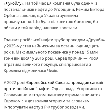
«Лукойлу»
. На той час ця компанія була одним із
постачальників нафти до Угорщини. Режим Віктора
Орбана заволав, що Україна зупинила
прокачування. Що було цілковитою брехнею, бо
обсяги у той період навпаки зростали.
Транзит російської нафти трубопроводом «Дружба»
у 2025-му став найнижчим за останні одинадцять
років. Максимального показника у понад 15 млн
тонн він досяг у 2015 році. Серед причин — Росія
втратила великого покупця, співпрацювати з
Кремлем відмовилася Чехія.
У 2022 році
Європейський Союз запровадив санкції
проти російської нафти
. Однак влада Угорщини та
Словаччини методом шантажу отримала виняток.
Єврокомісія дозволила угорцям та словакам
імпортувати нафту з РФ трубопроводами.