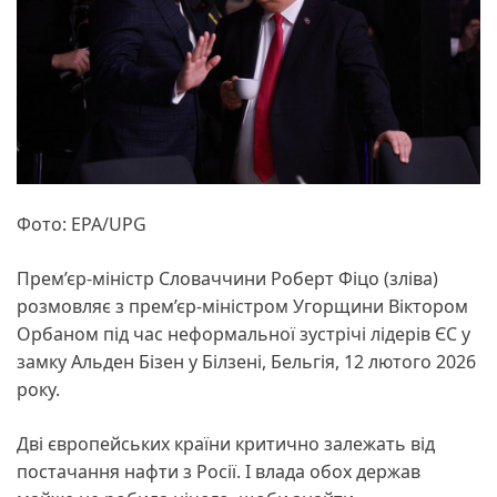
Фото: EPA/UPG
Прем’єр-міністр Словаччини Роберт Фіцо (зліва)
розмовляє з прем’єр-міністром Угорщини Віктором
Орбаном під час неформальної зустрічі лідерів ЄС у
замку Альден Бізен у Білзені, Бельгія, 12 лютого 2026
року.
Дві європейських країни критично залежать від
постачання нафти з Росії. І влада обох держав