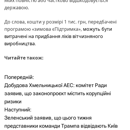
яких повністю або частково відшкодовується
державою.
До слова, кошти у розмірі 1 тис. грн, передбачені
програмою «зимова єПідтримка»,
можуть бути
витрачені на придбання ліків вітчизняного
виробництва
.
Читайте також:
Попередній:
Н
Добудова Хмельницької АЕС: комітет Ради
а
заявив, що законопроєкт містить корупційні
ризики
в
Наступний:
і
Зеленський заявив, що цього тижня
представники команди Трампа відвідають Київ
г