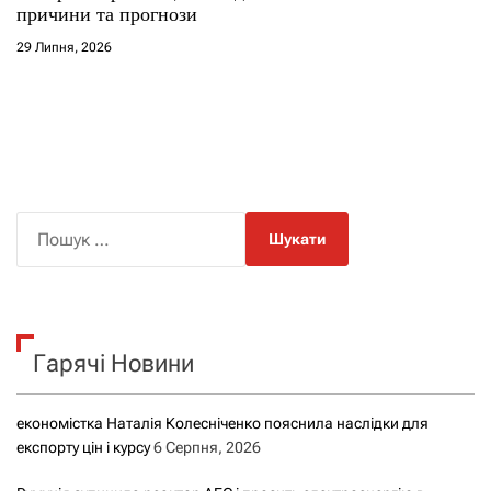
причини та прогнози
29 Липня, 2026
П
о
ш
у
к
Гарячі Новини
:
економістка Наталія Колесніченко пояснила наслідки для
експорту цін і курсу
6 Серпня, 2026