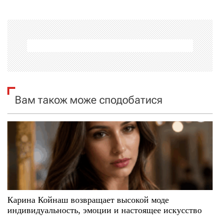
а
ц
і
я
Вам також може сподобатися
з
а
п
и
с
Карина Койнаш возвращает высокой моде
і
индивидуальность, эмоции и настоящее искусство