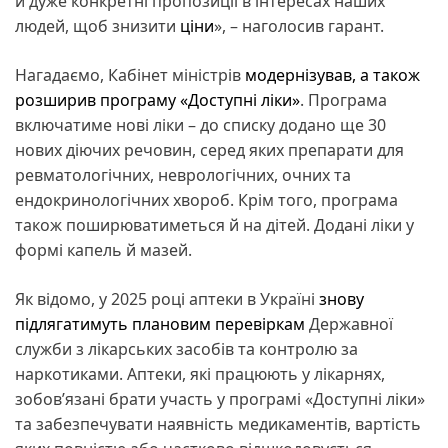
й дуже конкретні пропозиції в інтересах наших
людей, щоб знизити
ціни
», – наголосив гарант.
Нагадаємо, Кабінет міністрів
модернізував, а також
розширив програму «Доступні ліки»
. Програма
включатиме нові ліки – до списку додано ще 30
нових діючих речовин, серед яких препарати для
ревматологічних, неврологічних, очних та
ендокринологічних хвороб. Крім того, програма
також поширюватиметься й на дітей. Додані ліки у
формі капель й мазей.
Як відомо, у 2025 році аптеки в Україні
знову
підлягатимуть плановим перевіркам
Державної
служби з лікарських засобів та контролю за
наркотиками. Аптеки, які працюють у лікарнях,
зобовʼязані брати участь у програмі «Доступні ліки»
та забезпечувати наявність медикаментів, вартість