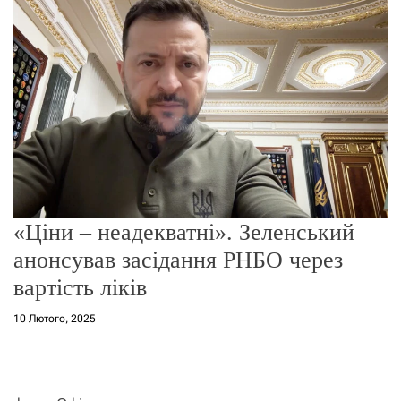
о
р
е
ж
и
м
у
«Ціни – неадекватні». Зеленський
анонсував засідання РНБО через
вартість ліків
10 Лютого, 2025