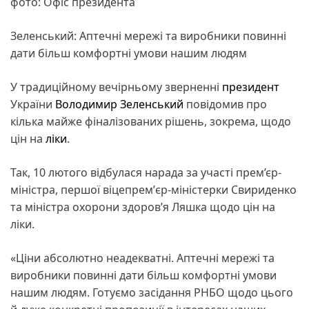
фото: Офіс президента
Зеленський: Аптечні мережі та виробники повинні
дати більш комфортні умови нашим людям
У традиційному вечірньому зверненні
президент
України
Володимир Зеленський
повідомив про
кілька майже фіналізованих рішень, зокрема, щодо
цін на
ліки
.
Так, 10 лютого відбулася нарада за участі прем’єр-
міністра, першої віцепремʼєр-міністерки Свириденко
та міністра охорони здоров’я Ляшка щодо цін на
ліки.
«Ціни абсолютно неадекватні. Аптечні мережі та
виробники повинні дати більш комфортні умови
нашим людям. Готуємо засідання РНБО щодо цього