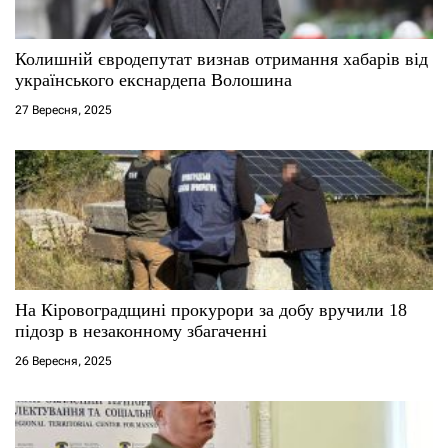
с
і
Колишній євродепутат визнав отримання хабарів від
українського екснардепа Волошина
в
27 Вересня, 2025
На Кіровоградщині прокурори за добу вручили 18
підозр в незаконному збагаченні
26 Вересня, 2025