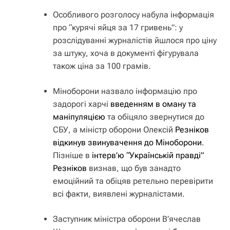
Особливого розголосу набула інформація
про “курячі яйця за 17 гривень”: у
розслідуванні журналістів йшлося про ціну
за штуку, хоча в документі фігурувала
також ціна за 100 грамів.
Міноборони назвало інформацію про
задорогі харчі
введенням в оману та
маніпуляцією
та обіцяло звернутися до
СБУ, а міністр оборони Олексій
Резніков
відкинув звинувачення до Міноборони
.
Пізніше в
інтерв’ю “Українській правді”
Резніков
визнав, що був занадто
емоційний та обіцяв ретельно перевірити
всі факти, виявлені журналістами.
Заступник міністра оборони В’ячеслав