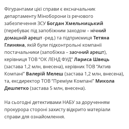
Фігурантами цієї справи є ексначальник
департаменту Міноборони із речового
забезпечення ЗСУ
Богдан Хмельницький
(перебуває під запобіжним заходом –
нічний
домашній арешт
-ред.) та підприємиця
Тетяна
Глиняна
, якій були підконтрольні компанії
постачальники (запобіжка –
заочний арешт
),
керівниця ТОВ “ОК ЛЕНД ФУД”
Лариса Швець
(застава 1,2 млн, внесена), керівник ТОВ “Актив
Компані”
Валерій Мелеш
(застава 1,2 млн, внесена),
та, ексдиректор ТОВ “Преміум Компані”
Микола
Дешпетко
(застава 5 млн, внесена).
На сьогодні детективами НАБУ за дорученням
прокурора стороні захисту відкрито матеріали
справи для ознайомлення.