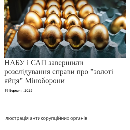
о
р
е
ж
и
м
у
НАБУ і САП завершили
розслідування справи про ”золоті
яйця” Міноборони
19 Вересня, 2025
ілюстрація антикорупційних органів