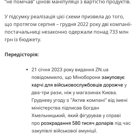
“не помічав” цінові маніпуляції з вартістю продуктів.
У підсумку реалізація цієї схеми призвела до того,
що протягом серпня – грудня 2022 року дві компанії-
постачальниці незаконно одержали понад 733 млн
грн із бюджету.
Передісторія:
21 січня 2023 року видання ZN.ua
повідоммило, що Міноборони
закуповує
харчі для військовослужбовців дорожче
у
два-три рази, ніж у магазинах Києва.
Грудневу угоду з “Актив компані” від імені
міністерства підписав Богдан
Хмельницький, який фігурував у справі
про
розкрадання 580 тисяч доларів
під час
закупівлі військової амуніції.