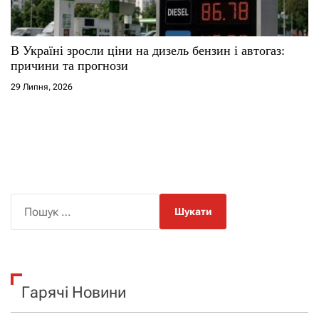
В Україні зросли ціни на дизель бензин і автогаз:
причини та прогнози
29 Липня, 2026
П
о
ш
у
к
Гарячі Новини
: