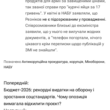
продуктів для армії за завищеними цінами,
так званої справи про “курячі яйця за 17
гривень”. У квітні в НАБУ заявляли, що
Резніков
не є підозрюваним у провадженні
.
Співрозмовники близькі до ексміністра
заявили, що у нього не вилучали жодних
документів, а “телефон погортали, нічого
цікавого крім переписки щодо публікацій у
ЗМІ не знайшли”.
Позначено
Антикорупційна прокуратура
,
корупція
,
Міноборони
,
НАБУ
Попередній:
Н
Бюджет-2026: рекордні видатки на оборону і
а
зростання соцстандартів. Чому опозиція
вимагала відхилити проєкт?
в