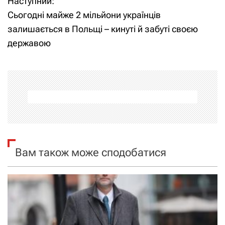
Наступний:
і
Сьогодні майже 2 мільйони українців
залишається в Польщі – кинуті й забуті своєю
г
державою
а
ц
і
я
з
Вам також може сподобатися
а
п
и