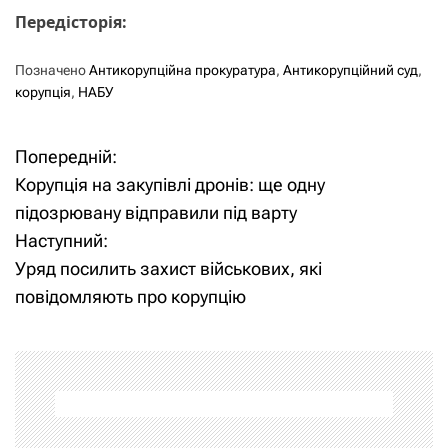
Передісторія:
Позначено
Антикорупційна прокуратура
,
Антикорупційний суд
,
корупція
,
НАБУ
Попередній:
Н
Корупція на закупівлі дронів: ще одну
а
підозрювану відправили під варту
Наступний:
в
Уряд посилить захист військових, які
і
повідомляють про корупцію
г
а
ц