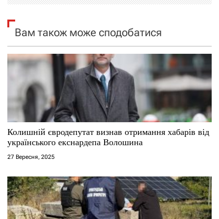
і
я
Вам також може сподобатися
з
а
п
и
с
Колишній євродепутат визнав отримання хабарів від
українського екснардепа Волошина
і
27 Вересня, 2025
в