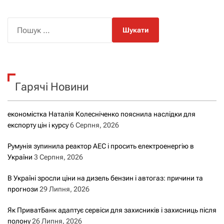
П
о
ш
у
к
Гарячі Новини
:
економістка Наталія Колесніченко пояснила наслідки для
експорту цін і курсу
6 Серпня, 2026
Румунія зупинила реактор АЕС і просить електроенергію в
України
3 Серпня, 2026
В Україні зросли ціни на дизель бензин і автогаз: причини та
прогнози
29 Липня, 2026
Як ПриватБанк адаптує сервіси для захисників і захисниць після
полону
26 Липня, 2026