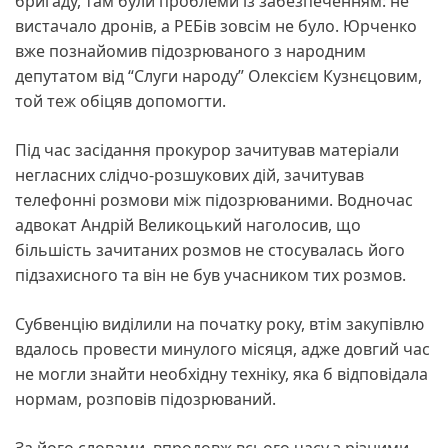
бригаду, там були проблеми із забезпеченням: не
вистачало дронів, а РЕБів зовсім не було. Юрченко
вже познайомив підозрюваного з народним
депутатом від “Слуги народу” Олексієм Кузнєцовим,
той теж обіцяв допомогти.
Під час засідання прокурор зачитував матеріали
негласних слідчо-розшукових дій, зачитував
телефонні розмови між підозрюваними. Водночас
адвокат Андрій Великоцький наголосив, що
більшість зачитаних розмов не стосувалась його
підзахисного та він не був учасником тих розмов.
Субвенцію виділили на початку року, втім закупівлю
вдалось провести минулого місяця, адже довгий час
не могли знайти необхідну техніку, яка б відповідала
нормам, розповів підозрюваний.
За його словами, впродовж всього часу з різними