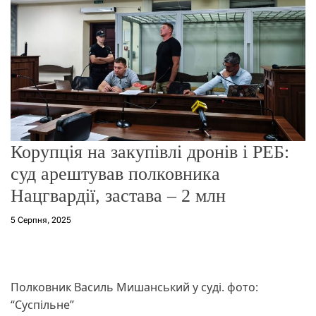
о
р
е
ж
и
м
у
Корупція на закупівлі дронів і РЕБ:
суд арештував полковника
Нацгвардії, застава – 2 млн
5 Серпня, 2025
Полковник Василь Мишанський у суді. фото:
“Суспільне”