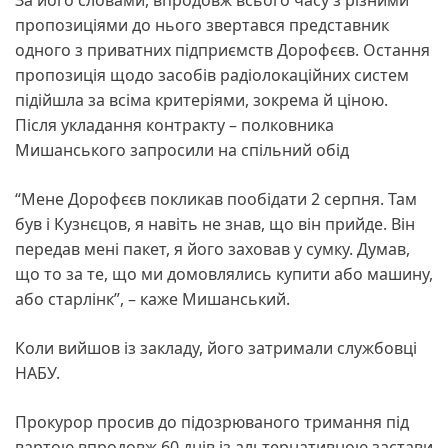
пропозиціями до нього звертався представник
одного з приватних підприємств Дорофєєв. Остання
пропозиція щодо засобів радіолокаційних систем
підійшла за всіма критеріями, зокрема й ціною.
Після укладання контракту – полковника
Мишанського запросили на спільний обід
“Мене Дорофєєв покликав пообідати 2 серпня. Там
був і Кузнєцов, я навіть не знав, що він прийде. Він
передав мені пакет, я його заховав у сумку. Думав,
що то за те, що ми домовлялись купити або машину,
або старлінк”, – каже Мишанський.
Коли вийшов із закладу, його затримали службовці
НАБУ.
Прокурор просив до підозрюваного тримання під
вартою впродовж 60 днів із альтернативною застави