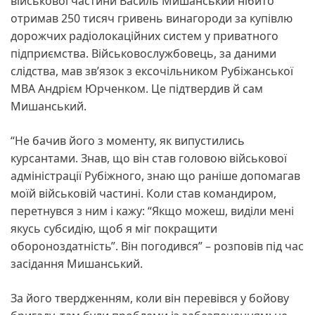
військової частини Василь Мишанський нібито
отримав 250 тисяч гривень винагороди за купівлю
дорожчих радіолокаційних систем у приватного
підприємства. Військовослужбовець, за даними
слідства, мав зв’язок з ексочільником Рубіжанської
МВА Андрієм Юрченком. Це підтвердив й сам
Мишанський.
“Не бачив його з моменту, як випустились
курсантами. Знав, що він став головою військової
адміністрації Рубіжного, знаю що раніше допомагав
моїй військовій частині. Коли став командиром,
перетнувся з ним і кажу: “Якщо можеш, виділи мені
якусь субсидію, щоб я міг покращити
обороноздатність”. Він погодився” – розповів під час
засідання Мишанський.
За його твердженням, коли він перевівся у бойову