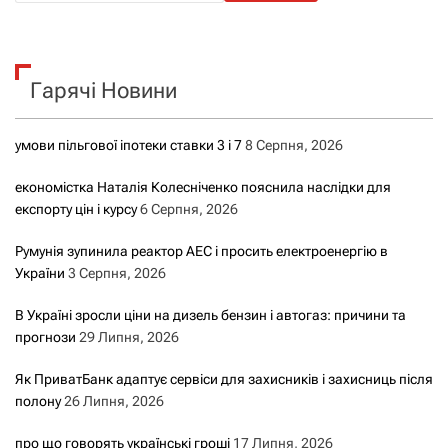
ш
у
к
Гарячі Новини
:
умови пільгової іпотеки ставки 3 і 7
8 Серпня, 2026
економістка Наталія Колесніченко пояснила наслідки для
експорту цін і курсу
6 Серпня, 2026
Румунія зупинила реактор АЕС і просить електроенергію в
України
3 Серпня, 2026
В Україні зросли ціни на дизель бензин і автогаз: причини та
прогнози
29 Липня, 2026
Як ПриватБанк адаптує сервіси для захисників і захисниць після
полону
26 Липня, 2026
про що говорять українські гроші
17 Липня, 2026