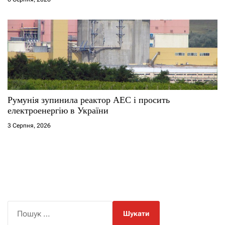
Румунія зупинила реактор АЕС і просить
електроенергію в України
3 Серпня, 2026
П
о