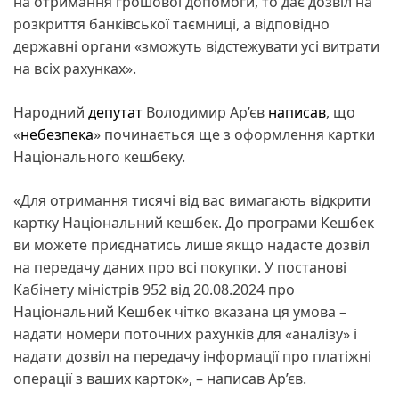
на отримання грошової допомоги, то дає дозвіл на
розкриття банківської таємниці, а відповідно
державні органи «зможуть відстежувати усі витрати
на всіх рахунках».
Народний
депутат
Володимир Ар’єв
написав
, що
«
небезпека
» починається ще з оформлення картки
Національного кешбеку.
«Для отримання тисячі від вас вимагають відкрити
картку Національний кешбек. До програми Кешбек
ви можете приєднатись лише якщо надасте дозвіл
на передачу даних про всі покупки. У постанові
Кабінету міністрів 952 від 20.08.2024 про
Національний Кешбек чітко вказана ця умова –
надати номери поточних рахунків для «аналізу» і
надати дозвіл на передачу інформації про платіжні
операції з ваших карток», – написав Ар’єв.