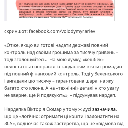
скриншот: facebook.com/volodymyr.ariev
«Отже, якщо ви готові надати державі повний
контроль над своїми грошима за тисячу гривень –
тоді зголошуйтесь. На мою думку, «кешбек»
недостатньо впорався із завданням взяти громадян
під повний фінансовий контроль. Тоді у Зеленського
і вигадали цю тисячу – гарантована шара, на яку
багато хто клюне. А на «технічні» деталі ніхто увагу
не зверне, ще й подякують», – підсумував нардеп.
Нардепка Вікторія Сюмар у тому ж дусі
зазначила
,
що це «логічно: отримати ці кошти і задонатити на
ЗСУ», водночас також застерегла, що це «відмова від