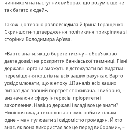
чинником на наступних виборах, що розуміє ще не
так багато людей».
Також цю теорію
розповсюдила
й Ірина Геращенко.
Скриншоти-підтвердження політикиня прикріпила зі
сторінки Володимира Арʼєва.
«Варто знати: якщо берете тисячу – обовʼязково
даєте дозвіл на розкриття банківської таємниці. Різні
державні органи зможуть відстежувати всі видатки і
переміщення коштів на всіх ваших рахунках. Варто
усвідомлювати, що в епоху ШІ аналіз всіх ваших
витрат дає повний портрет споживача. І виборця, –
визначаючи сферу інтересів, пріоритети і
захоплення. Навіщо державі і владі все це знати?
Нинішня влада технологічно вміє робити тільки
одне – маніпулювати зі свідомістю громадян. Й хто
знає, як вона використає все це перед виборами», –