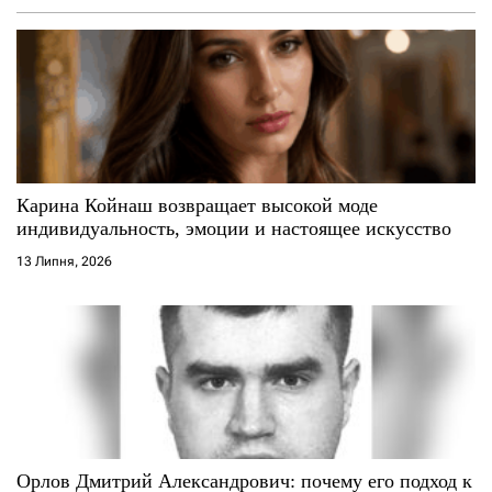
з
а
п
и
с
Карина Койнаш возвращает высокой моде
индивидуальность, эмоции и настоящее искусство
і
13 Липня, 2026
в
Орлов Дмитрий Александрович: почему его подход к