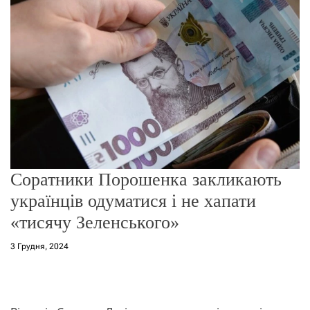
о
р
е
ж
и
м
у
Соратники Порошенка закликають
українців одуматися і не хапати
«тисячу Зеленського»
3 Грудня, 2024