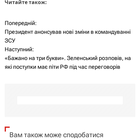
Читайте також:
Попередній:
Н
Президент анонсував нові зміни в командуванні
а
ЗСУ
Наступний:
в
«Бажано на три букви». Зеленський розповів, на
і
які поступки має піти РФ під час переговорів
г
а
ц
і
я
Вам також може сподобатися