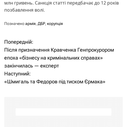
млн гривень. Санкція статті передбачає до 12 років
позбавлення волі.
Позначено
армія
,
ДБР
,
корупція
Попередній:
Н
Після призначення Кравченка Генпрокурором
а
епоха «бізнесу на кримінальних справах»
закінчилась — експерт
в
Наступний:
і
«Шмигаль та Федоров під тиском Єрмака»
г
а
ц