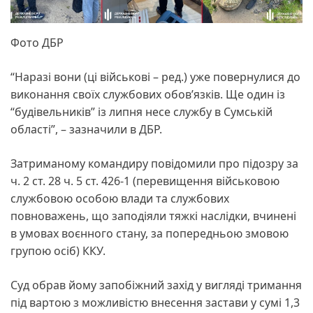
Фото ДБР
“Наразі вони (ці військові – ред.) уже повернулися до
виконання своїх службових обов’язків. Ще один із
“будівельників” із липня несе службу в Сумській
області”, – зазначили в ДБР.
Затриманому командиру повідомили про підозру за
ч. 2 ст. 28 ч. 5 ст. 426-1 (перевищення військовою
службовою особою влади та службових
повноважень, що заподіяли тяжкі наслідки, вчинені
в умовах воєнного стану, за попередньою змовою
групою осіб) ККУ.
Суд обрав йому запобіжний захід у вигляді тримання
під вартою з можливістю внесення застави у сумі 1,3