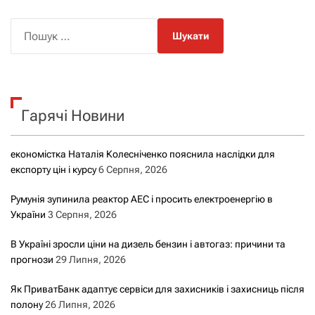
П
о
ш
у
к
Гарячі Новини
:
економістка Наталія Колесніченко пояснила наслідки для
експорту цін і курсу
6 Серпня, 2026
Румунія зупинила реактор АЕС і просить електроенергію в
України
3 Серпня, 2026
В Україні зросли ціни на дизель бензин і автогаз: причини та
прогнози
29 Липня, 2026
Як ПриватБанк адаптує сервіси для захисників і захисниць після
полону
26 Липня, 2026