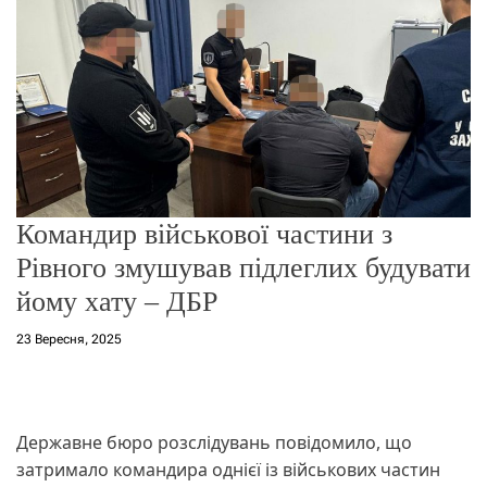
о
р
е
ж
и
м
у
​Командир військової частини з
Рівного змушував підлеглих будувати
йому хату – ДБР
23 Вересня, 2025
Державне бюро розслідувань повідомило, що
затримало командира однієї із військових частин