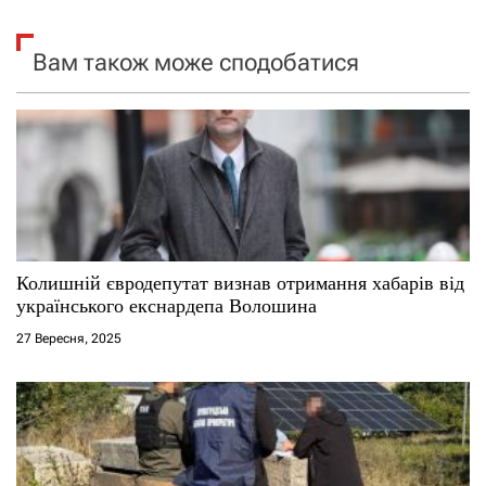
і
я
Вам також може сподобатися
з
а
п
и
с
Колишній євродепутат визнав отримання хабарів від
українського екснардепа Волошина
і
27 Вересня, 2025
в