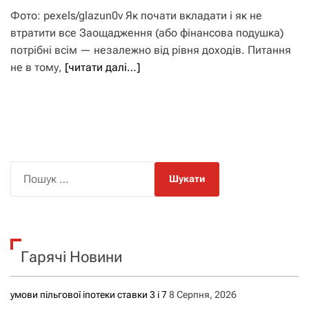
Фото: pexels/glazun0v Як почати вкладати і як не
втратити все Заощадження (або фінансова подушка)
потрібні всім — незалежно від рівня доходів. Питання
не в тому,
[читати далі…]
П
о
ш
у
к
Гарячі Новини
:
умови пільгової іпотеки ставки 3 і 7
8 Серпня, 2026