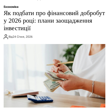
о
р
Економіка
е
Як подбати про фінансовий добробут
ж
и
у 2026 році: плани заощадження
м
інвестиції
у
Від
24 Січня, 2026