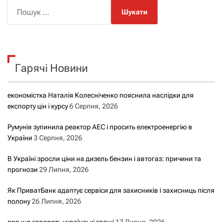
П
о
ш
у
к
Гарячі Новини
:
економістка Наталія Колесніченко пояснила наслідки для
експорту цін і курсу
6 Серпня, 2026
Румунія зупинила реактор АЕС і просить електроенергію в
України
3 Серпня, 2026
В Україні зросли ціни на дизель бензин і автогаз: причини та
прогнози
29 Липня, 2026
Як ПриватБанк адаптує сервіси для захисників і захисниць після
полону
26 Липня, 2026
про що говорять українські гроші
17 Липня, 2026