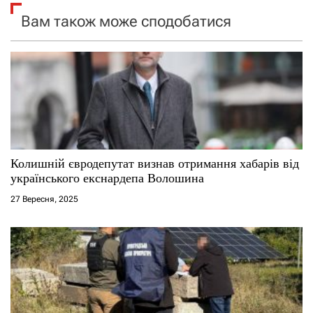
Вам також може сподобатися
з
а
п
и
с
Колишній євродепутат визнав отримання хабарів від
і
українського екснардепа Волошина
27 Вересня, 2025
в