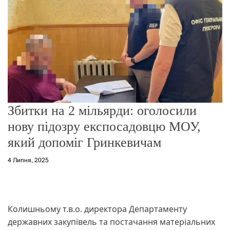
о
р
е
ж
и
м
у
Збитки на 2 мільярди: оголосили
нову підозру експосадовцю МОУ,
який допоміг Гринкевичам
4 Липня, 2025
Колишньому т.в.о. директора Департаменту
державних закупівель та постачання матеріальних