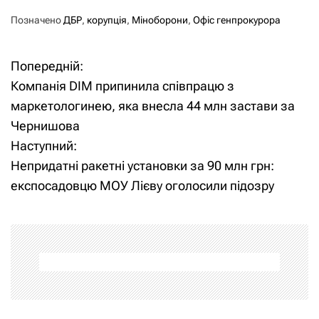
Позначено
ДБР
,
корупція
,
Міноборони
,
Офіс генпрокурора
Попередній:
Н
Компанія DIM припинила співпрацю з
а
маркетологинею, яка внесла 44 млн застави за
Чернишова
в
Наступний:
і
Непридатні ракетні установки за 90 млн грн:
експосадовцю МОУ Лієву оголосили підозру
г
а
ц
і
я