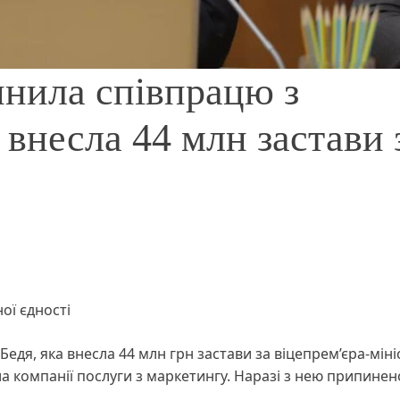
нила співпрацю з
 внесла 44 млн застави 
ої єдності
едя, яка внесла 44 млн грн застави за віцепрем’єра-міні
а компанії послуги з маркетингу. Наразі з нею припинен