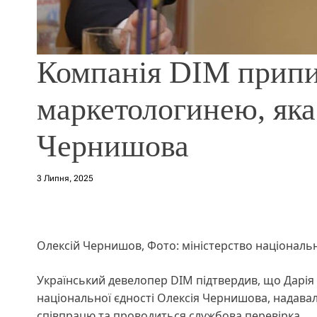
Компанія DIM припи
маркетологинею, яка
Чернишова
3 Липня, 2025
Олексій Чернишов, Фото: міністерство національн
Український девелопер DIM підтвердив, що Дарія Б
національної єдності Олексія Чернишова, надавал
співпрацю та проводиться службова перевірка.