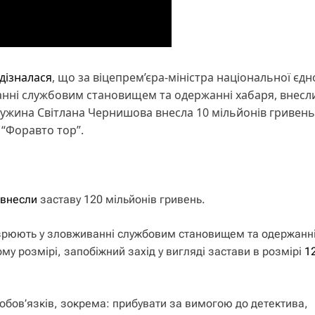
дізналася
, що за віцепрем’єра-міністра національної єдн
анні службовим становищем та одержанні хабаря, внесл
дружина Світлана Чернишова внесла 10 мільйонів гривень
 “Форавто тор”.
внесли
заставу 120 мільйонів гривень.
зрюють у зловживанні службовим становищем та одержанн
у розмірі, запобіжний захід у вигляді застави в розмірі
1
 обов’язків, зокрема: прибувати за вимогою до детектива,