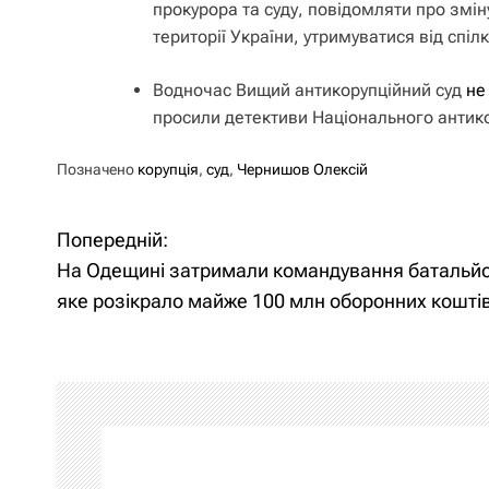
прокурора та суду, повідомляти про змін
території України, утримуватися від спі
Водночас Вищий антикорупційний суд
не
просили детективи Національного антик
Позначено
корупція
,
суд
,
Чернишов Олексій
Попередній:
Н
На Одещині затримали командування батальйо
а
яке розікрало майже 100 млн оборонних кошті
в
і
г
а