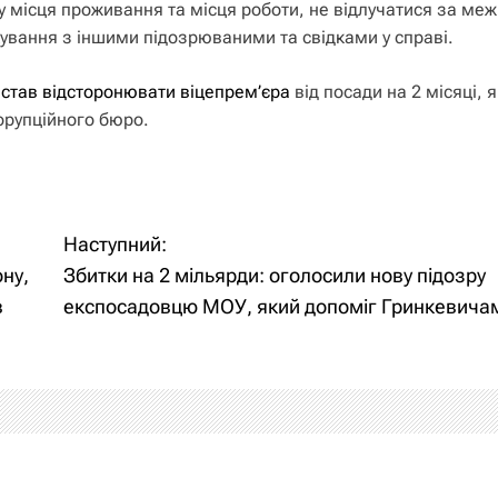
у місця проживання та місця роботи, не відлучатися за меж
лкування з іншими підозрюваними та свідками у справі.
 став відсторонювати віцепрем’єра
від посади на 2 місяці, я
орупційного бюро.
Наступний:
ну,
Збитки на 2 мільярди: оголосили нову підозру
в
експосадовцю МОУ, який допоміг Гринкевича