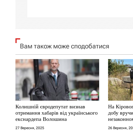
ц
і
я
Вам також може сподобатися
з
а
п
и
с
Колишній євродепутат визнав
На Кірово
і
отримання хабарів від українського
добу вручи
екснардепа Волошина
незаконном
в
27 Вересня, 2025
26 Вересня, 2