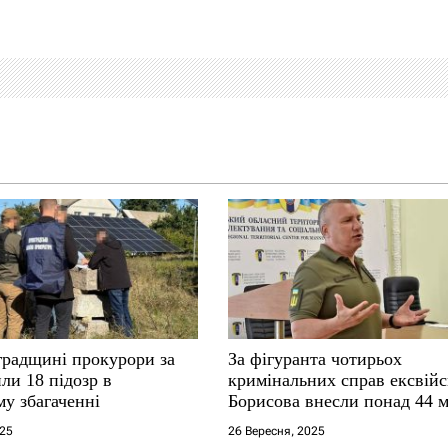
градщині прокурори за
За фігуранта чотирьох
ли 18 підозр в
кримінальних справ ексвій
у збагаченні
Борисова внесли понад 44 
застави
025
26 Вересня, 2025