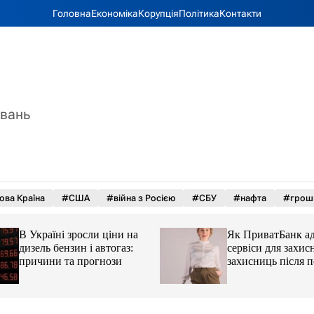
Головна
Економіка
Корупція
Політика
Контакти
увань
ова Країна
#США
#війна з Росією
#СБУ
#нафта
#грош
В Україні зросли ціни на
Як ПриватБанк а
дизель бензин і автогаз:
сервіси для захисн
причини та прогнози
захисниць після 