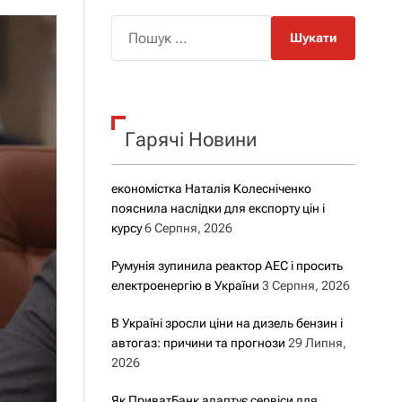
о
р
П
о
о
в
о
ш
г
у
о
р
к
е
Гарячі Новини
:
ж
и
м
у
економістка Наталія Колесніченко
пояснила наслідки для експорту цін і
курсу
6 Серпня, 2026
Румунія зупинила реактор АЕС і просить
електроенергію в України
3 Серпня, 2026
В Україні зросли ціни на дизель бензин і
автогаз: причини та прогнози
29 Липня,
2026
Як ПриватБанк адаптує сервіси для