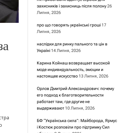
захисників і захисниць після полону
26
Липня, 2026
про що говорять українські гроші
17
Липня, 2026
за
наслідки для ринку пального та цін в
Україні
14 Липня, 2026
Карина Койнаш возвращает высокой
моде индивидуальность, эмоции и
настоящее искусство
13 Липня, 2026
Орлов Дмитрий Александрович: почему
его подход к благотворительности
работает там, где другие не
выдерживают
10 Липня, 2026
стра
БФ “Українська сила”: Майборода, Ярмус
о
і Костюк розповіли про підтримку Сил