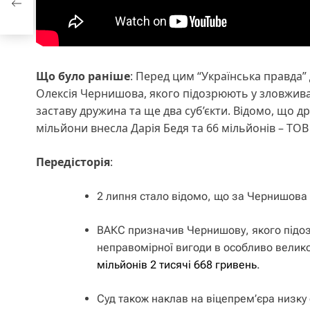
нних
Що було раніше
: Перед цим “Українська правда”
Олексія Чернишова, якого підозрюють у зловжив
заставу дружина та ще два суб’єкти. Відомо, що 
мільйони внесла Дарія Бедя та 66 мільйонів – ТОВ
Передісторія
:
2 липня стало відомо, що за Чернишова
ВАКС призначив Чернишову, якого підо
неправомірної вигоди в особливо великом
мільйонів 2 тисячі 668 гривень
.
Суд також наклав на віцепрем’єра низку