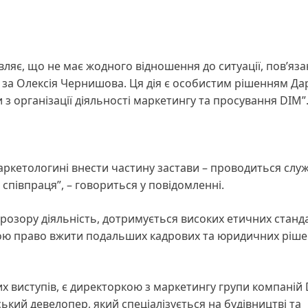
являє, що не має жодного відношення до ситуації, пов’яза
за Олексія Чернишова. Ця дія є особистим рішенням Дар’
з організації діяльності маркетингу та просування DIM”
маркетологині внести частину застави – проводиться слу
співпраця”, – говориться у повідомленні.
розору діяльність, дотримується високих етичних станда
собою право вжити подальших кадрових та юридичних ріш
них виступів, є директоркою з маркетингу групи компаній
ький девелопер, який спеціалізується на будівництві та