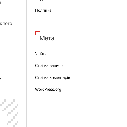
і
Політика
к того
Мета
Увійти
Стрічка записів
Стрічка коментарів
м
WordPress.org