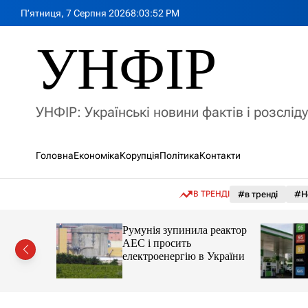
П
П’ятниця, 7 Серпня 2026
8
:
03
:
53
PM
е
р
УНФІР
е
й
т
и
УНФІР: Українські новини фактів і розслід
д
о
в
Головна
Економіка
Корупція
Політика
Контакти
м
і
с
В ТРЕНДІ
#в тренді
#Н
т
у
лія
Румунія зупинила реактор
яснила
АЕС і просить
орту цін і
електроенергію в України