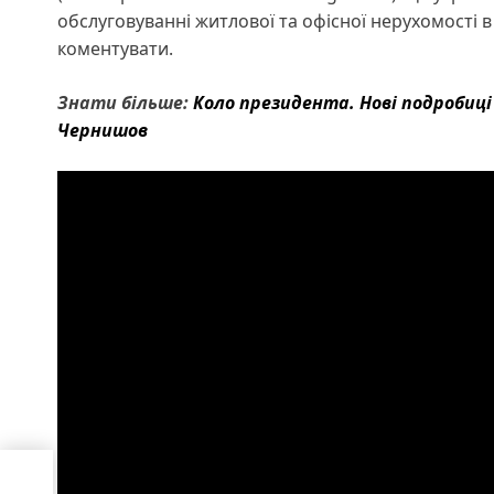
обслуговуванні житлової та офісної нерухомості в
коментувати.
Знати більше:
Коло президента. Нові подробиці 
Чернишов