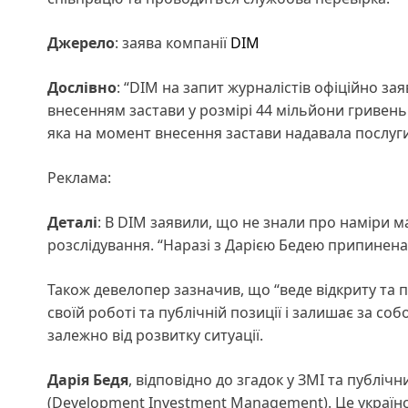
Джерело
: заява компанії
DIM
Дослівно
: “DIM на запит журналістів офіційно за
внесенням застави у розмірі 44 мільйони гривень 
яка на момент внесення застави надавала послуги 
Реклама:
Деталі
: В DIM заявили, що не знали про наміри 
розслідування. “Наразі з Дарією Бедею припинена 
Також девелопер зазначив, що “веде відкриту та п
своїй роботі та публічній позиції і залишає за 
залежно від розвитку ситуації.
Дарія Бедя
, відповідно до згадок у ЗМІ та публіч
(Development Investment Management). Це українс