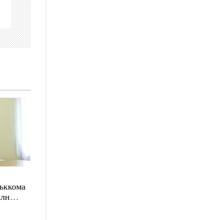
ськкома
млн