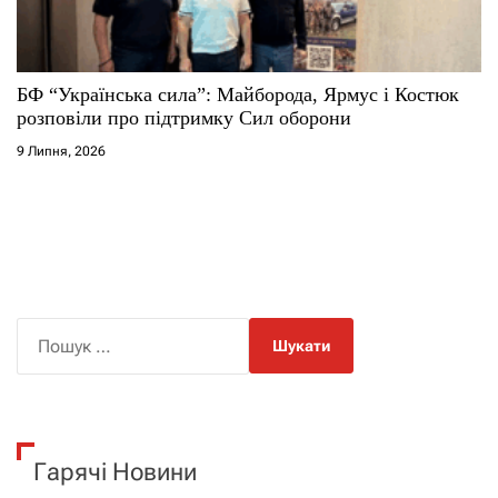
БФ “Українська сила”: Майборода, Ярмус і Костюк
розповіли про підтримку Сил оборони
9 Липня, 2026
П
о
ш
у
к
Гарячі Новини
: