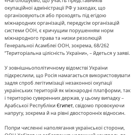
«Наголошуємо, що участь представників
окупаційної адміністрації РФ у заходах, що
організовуються або проходять під егідою
міжнародних організацій, передусім організацій
системи ООН, є кричущим порушенням норм
міжнародного права та низки резолюцій
Генеральної Асамблеї ООН, зокрема, 68/262
“Територіальна цілісність України», – йдеться у заяві.
У зовнішньополітичному відомстві України
підкреслили, що Росія намагається використовувати
задля спроб легітимізації незаконної окупації
українських територій як міжнародні платформи, так
і територію суверенних держав, у цьому випадку –
Арабської Республіки
Єгипет
, свідомо провокуючи
напругу, зокрема й на рівні двосторонніх відносин.
Попри численні наполягання української сторони,