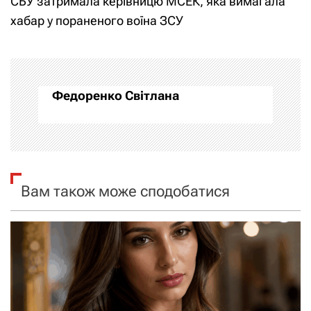
СБУ затримала керівницю МСЕК, яка вимагала
в
хабар у пораненого воїна ЗСУ
і
г
а
Федоренко Світлана
ц
і
я
Вам також може сподобатися
з
а
п
и