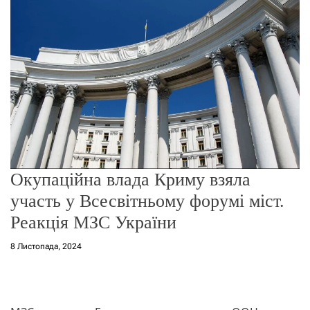
о
р
е
ж
и
м
у
Окупаційна влада Криму взяла
участь у Всесвітньому форумі міст.
Реакція МЗС України
8 Листопада, 2024