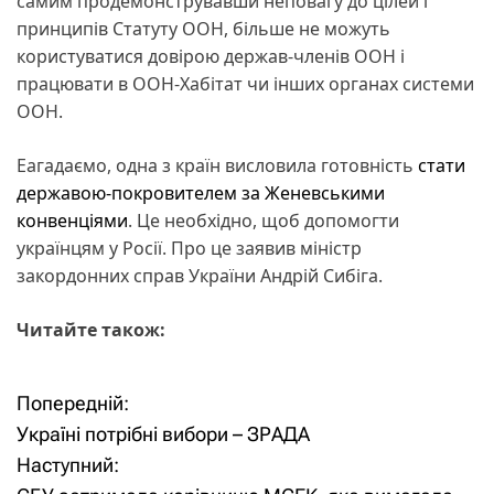
самим продемонструвавши неповагу до цілей і
принципів Статуту ООН, більше не можуть
користуватися довірою держав-членів ООН і
працювати в ООН-Хабітат чи інших органах системи
ООН.
Еагадаємо, одна з країн висловила готовність
стати
державою-покровителем за Женевськими
конвенціями
. Це необхідно, щоб допомогти
українцям у Росії. Про це заявив міністр
закордонних справ України Андрій Сибіга.
Читайте також:
Попередній:
Н
Україні потрібні вибори – ЗРАДА
а
Наступний: