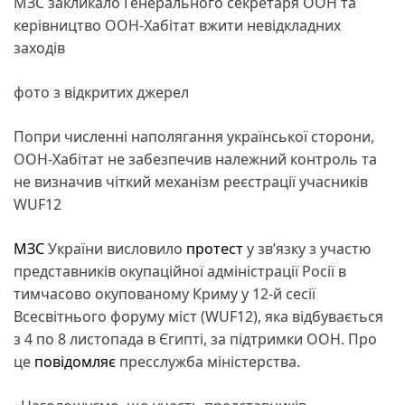
МЗС закликало Генерального секретаря ООН та
керівництво ООН-Хабітат вжити невідкладних
заходів
фото з відкритих джерел
Попри численні наполягання української сторони,
ООН-Хабітат не забезпечив належний контроль та
не визначив чіткий механізм реєстрації учасників
WUF12
МЗС
України висловило
протест
у зв’язку з участю
представників окупаційної адміністрації Росії в
тимчасово окупованому Криму у 12-й сесії
Всесвітнього форуму міст (WUF12), яка відбувається
з 4 по 8 листопада в Єгипті, за підтримки ООН. Про
це
повідомляє
пресслужба міністерства.