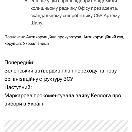
Раніше у цій справі підозру повідомили
колишньому раднику Офісу президента,
скандальному співробітнику СБУ Артему
Шилу.
Позначено
Антикорупційна прокуратура
,
Антикорупційний суд
,
корупція
,
Укрзалізниця
Попередній:
Н
Зеленський затвердив план переходу на нову
а
організаційну структуру ЗСУ
Наступний:
в
Маркарова прокоментувала заяву Келлога про
і
вибори в Україні
г
а