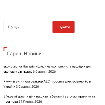
П
о
ш
у
к
Гарячі Новини
:
економістка Наталія Колесніченко пояснила наслідки для
експорту цін і курсу
6 Серпня, 2026
Румунія зупинила реактор АЕС і просить електроенергію в
України
3 Серпня, 2026
В Україні зросли ціни на дизель бензин і автогаз: причини та
прогнози
29 Липня, 2026