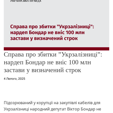
о
р
е
ж
и
м
у
Справа про збитки ”Укрзалізниці”:
нардеп Бондар не вніс 100 млн
застави у визначений строк
4 Лютого, 2025
Підозрюваний у корупції на закупівлі кабелів для
Укрзалізниці народний депутат Віктор Бондар не