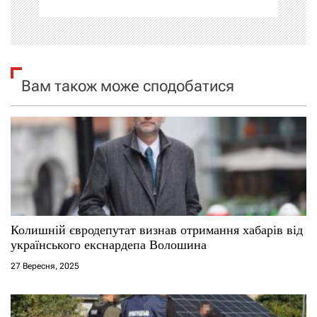
ц
і
я
Вам також може сподобатися
з
а
п
и
с
Колишній євродепутат визнав отримання хабарів від
українського екснардепа Волошина
і
27 Вересня, 2025
в