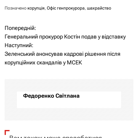
Позначено
корупція
,
Офіс генпрокурора
,
шахрайство
Попередній:
Н
Генеральний прокурор Костін подав у відставку
а
Наступний:
Зеленський анонсував кадрові рішення після
в
корупційних скандалів у МСЕК
і
г
а
Федоренко Світлана
ц
і
я