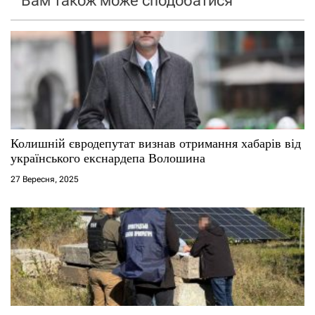
Вам також може сподобатися
з
а
п
и
с
Колишній євродепутат визнав отримання хабарів від
українського екснардепа Волошина
і
27 Вересня, 2025
в