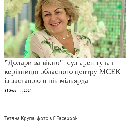
о
р
е
ж
и
м
у
”Долари за вікно”: суд арештував
керівницю обласного центру МСЕК
із заставою в пів мільярда
31 Жовтня, 2024
Тетяна Крупа. фото з її Facebook