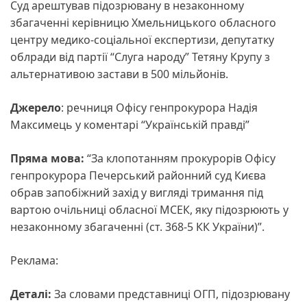
Суд арештував підозрювану в незаконному
збагаченні керівницю Хмельницького обласного
центру медико-соціальної експертизи, депутатку
облради від партії “Слуга народу” Тетяну Крупу з
альтернативою застави в 500 мільйонів.
Джерело
: речниця Офісу генпрокурора Надія
Максимець у коментарі “Українській правді”
Пряма мова:
“За клопотанням прокурорів Офісу
генпрокурора Печерський районний суд Києва
обрав запобіжний захід у вигляді тримання під
вартою очільниці обласної МСЕК, яку підозрюють у
незаконному збагаченні (ст. 368-5 КК України)”.
Реклама:
Деталі:
За словами представниці ОГП, підозрювану