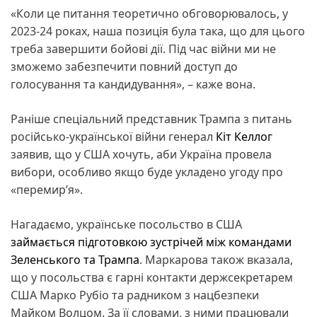
«Коли це питання теоретично обговорювалось, у
2023-24 роках, наша позиція була така, що для цього
треба завершити бойові дії. Під час війни ми не
зможемо забезпечити повний доступ до
голосування та кандидування», – каже вона.
Раніше спеціальний представник Трампа з питань
російсько-української війни генерал
Кіт Келлог
заявив, що у США хочуть, аби Україна провела
вибори, особливо якщо буде укладено угоду про
«перемирʼя».
Нагадаємо, українське посольство в США
займається підготовкою зустрічей між командами
Зеленського та Трампа
. Маркарова також вказала,
що у посольства є гарні контакти держсекретарем
США Марко Рубіо та радником з нацбезпеки
Майком Волцом. За її словами, з ними працювали