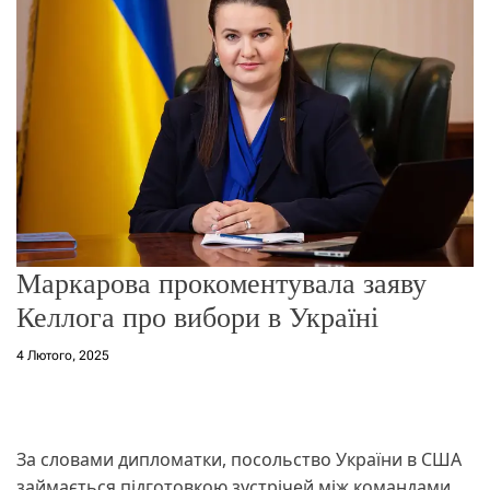
о
р
е
ж
и
м
у
Маркарова прокоментувала заяву
Келлога про вибори в Україні
4 Лютого, 2025
За словами дипломатки, посольство України в США
займається підготовкою зустрічей між командами