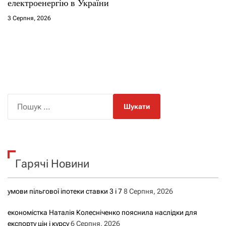
електроенергію в України
3 Серпня, 2026
П
о
ш
у
к
Гарячі Новини
:
умови пільгової іпотеки ставки 3 і 7
8 Серпня, 2026
економістка Наталія Колесніченко пояснила наслідки для
експорту цін і курсу
6 Серпня, 2026