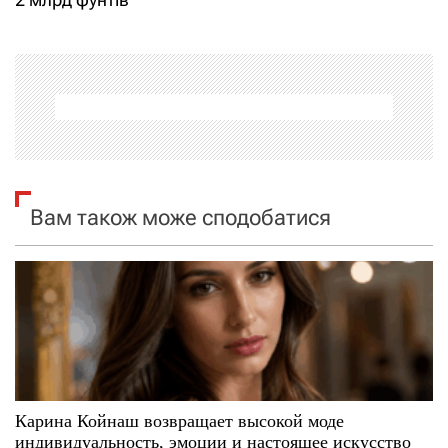
г
а
ц
і
я
Вам також може сподобатися
з
а
п
и
с
Карина Койнаш возвращает высокой моде
индивидуальность, эмоции и настоящее искусство