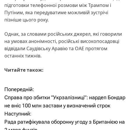
підготовки телефонної розмови між Трампом і
Путіним, яка передуватиме можливій зустрічі
пізніше цього року.
Однак, за словами російських джерел, які говорили
на умовах анонімності, російські високопосадовці
відвідали Саудівську Аравію та ОАЕ протягом
останніх тижнів.
Читайте також:
Попередній:
Н
Справа про збитки ”Укрзалізниці”: нардеп Бондар
а
не вніс 100 млн застави у визначений строк
Наступний:
в
Рада ратифікувала оборонну угоду з Британією на
і
2 млрд фунтів