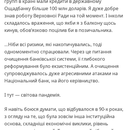
групп в країні мали кредити в державному
Ощадбанку більше 100 млн доларів. Я дуже добре
знав роботу Верховної Ради на той момент. І інколи
складалось враження, що якби я з балкону щось
кинув, обов’язково поцілив би в позичальника.
…Ніби всі ризики, які накопичувались, тоді
одномоментно спрацювали. Через це питання
очищення банківської системи, її глибокого
реформування було екзистенційним. А очищення
супроводжувалось дуже агресивними атаками на
Національний банк, на його керівництво.
І тут — світова пандемія.
Я навіть боюся думати, що відбувалося в 90-х роках,
з огляду на те, що була зовсім інша інституційна
основа, складніші економічні виклики, рівень