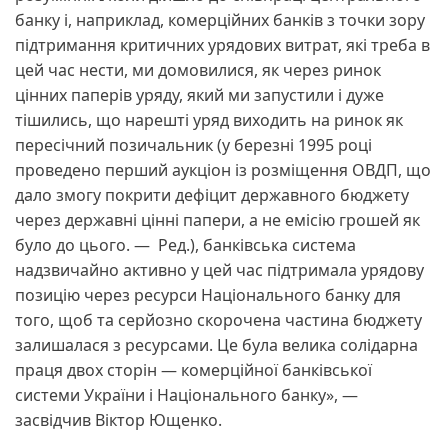
банку і, наприклад, комерційних банків з точки зору
підтримання критичних урядових витрат, які треба в
цей час нести, ми домовилися, як через ринок
цінних паперів уряду, який ми запустили і дуже
тішились, що нарешті уряд виходить на ринок як
пересічний позичальник (у березні 1995 році
проведено перший аукціон із розміщення ОВДП, що
дало змогу покрити дефіцит державного бюджету
через державні цінні папери, а не емісію грошей як
було до цього. — Ред.), банківська система
надзвичайно активно у цей час підтримала урядову
позицію через ресурси Національного банку для
того, щоб та серйозно скорочена частина бюджету
залишалася з ресурсами. Це була велика солідарна
праця двох сторін — комерційної банківської
системи України і Національного банку», —
засвідчив Віктор Ющенко.