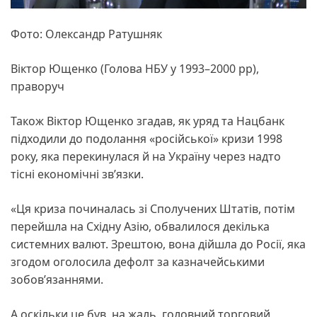
Фото: Олександр Ратушняк
Віктор Ющенко (Голова НБУ у 1993–2000 рр),
праворуч
Також Віктор Ющенко згадав, як уряд та Нацбанк
підходили до подолання «російської» кризи 1998
року, яка перекинулася й на Україну через надто
тісні економічні звʼязки.
«Ця криза починалась зі Сполучених Штатів, потім
перейшла на Східну Азію, обвалилося декілька
системних валют. Зрештою, вона дійшла до Росії, яка
згодом оголосила дефолт за казначейськими
зобов’язаннями.
А оскільки це був, на жаль, головний торговий