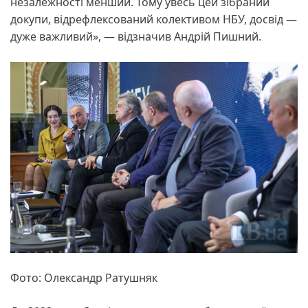
незалежності менший. Тому увесь цей зібраний
докупи, відрефлексований колективом НБУ, досвід —
дуже важливий», — відзначив Андрій Пишний.
Фото: Олександр Ратушняк