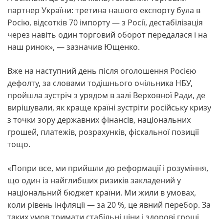
партнер України: третина нашого експорту була в
Росію, відсотків 70 імпорту — з Росії, дестабілізація
через навіть один торговий оборот передалася і на
наш ринок», — зазначив Ющенко.
Вже на наступний день після оголошення Росією
дефолту, за словами тодішнього очільника НБУ,
пройшла зустріч з урядом в залі Верховної Ради, де
вирішували, як краще країні зустріти російську кризу
з точки зору державних фінансів, національних
грошей, платежів, розрахунків, фіскальної позиції
тощо.
«Попри все, ми прийшли до реформації і розуміння,
що один із найглибших ризиків закладений у
національний бюджет країни. Ми жили в умовах,
коли рівень інфляції — за 20 %, це явний перебор. За
таких умов тримати стабільні ціни і здорові гроші,