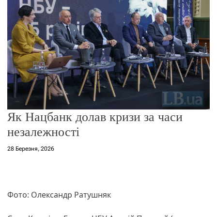
о
р
е
ж
и
м
у
Як Нацбанк долав кризи за часи
незалежності
28 Березня, 2026
Фото: Олександр Ратушняк