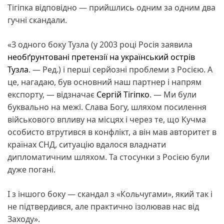
Тігіпка відповідно — прийшлись одним за одним два
гучні скандали.
«З одного боку Тузла (у 2003 році Росія заявила
необґрунтовані претензії на український острів
Тузла
. — Ред.) і перші серйозні проблеми з Росією. А
це, нагадаю, був основний наш партнер і напрям
експорту, — відзначає
Сергій Тігіпко
. — Ми були
буквально на межі. Слава Богу, шляхом посилення
військового впливу на місцях і через те, що Кучма
особисто втрутився в конфлікт, а він мав авторитет в
країнах СНД, ситуацію вдалося владнати
дипломатичним шляхом. Та стосунки з Росією були
дуже погані.
І з іншого боку — скандал з «Кольчугами», який так і
не підтвердився, але практично ізолював нас від
Заходу».