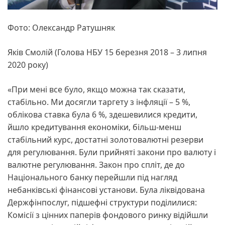
Фото: Олександр Ратушняк
Яків Смолій (Голова НБУ 15 березня 2018 – 3 липня
2020 року)
«При мені все було, якщо можна так сказати,
стабільно. Ми досягли таргету з інфляції – 5 %,
облікова ставка була 6 %, здешевилися кредити,
йшло кредитування економіки, більш-менш
стабільний курс, достатні золотовалютні резерви
для регулювання. Були прийняті закони про валюту і
валютне регулювання. Закон про спліт, де до
Національного банку перейшли під нагляд
небанківські фінансові установи. Була ліквідована
Держфінпослуг, підшефні структури поділилися:
Комісії з цінних паперів фондового ринку відійшли