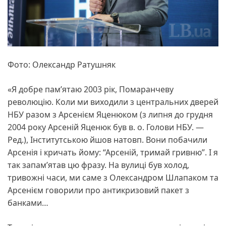
Фото: Олександр Ратушняк
«Я добре пам’ятаю 2003 рік, Помаранчеву
революцію. Коли ми виходили з центральних дверей
НБУ разом з Арсенієм Яценюком (з липня до грудня
2004 року Арсеній Яценюк був в. о. Голови НБУ. —
Ред.), Інститутською йшов натовп. Вони побачили
Арсенія і кричать йому: “Арсеній, тримай гривню”. І я
так запам’ятав цю фразу. На вулиці був холод,
тривожні часи, ми саме з Олександром Шлапаком та
Арсенієм говорили про антикризовий пакет з
банками…