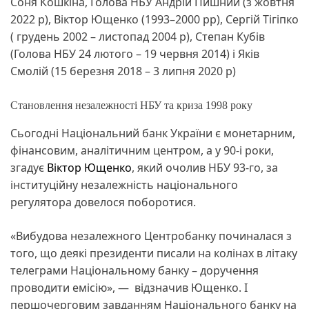
Cоня Кошкіна, Голова НБУ Андрій Пишний (з жовтня
2022 р), Віктор Ющенко (1993–2000 рр), Сергій Тігіпко
( грудень 2002 – листопад 2004 р), Степан Кубів
(Голова НБУ 24 лютого – 19 червня 2014) і Яків
Смолій (15 березня 2018 – 3 липня 2020 р)
Становлення незалежності НБУ та криза 1998 року
Сьогодні Національний банк України є монетарним,
фінансовим, аналітичним центром, а у 90-і роки,
згадує
Віктор Ющенко
, який очолив НБУ 93-го, за
інституційну незалежність національного
регулятора довелося поборотися.
«Вибудова незалежного Центробанку починалася з
того, що деякі президенти писали на колінах в літаку
телеграми Національному банку – доручення
проводити емісію», — відзначив Ющенко. І
першочерговим завданням Національного банку на