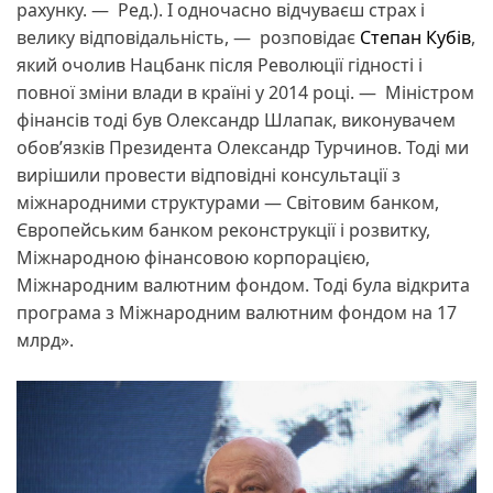
рахунку. — Ред.). І одночасно відчуваєш страх і
велику відповідальність, — розповідає
Степан Кубів
,
який очолив Нацбанк після Революції гідності і
повної зміни влади в країні у 2014 році. — Міністром
фінансів тоді був Олександр Шлапак, виконувачем
обовʼязків Президента Олександр Турчинов. Тоді ми
вирішили провести відповідні консультації з
міжнародними структурами — Світовим банком,
Європейським банком реконструкції і розвитку,
Міжнародною фінансовою корпорацією,
Міжнародним валютним фондом. Тоді була відкрита
програма з Міжнародним валютним фондом на 17
млрд».