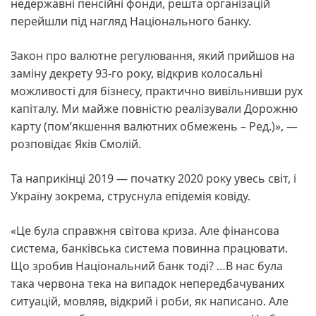
недержавні пенсійні фонди, решта організацій
перейшли під нагляд Національного банку.
Закон про валютне регулювання, який прийшов на
заміну декрету 93-го року, відкрив колосальні
можливості для бізнесу, практично вивільнивши рух
капіталу. Ми майже повністю реалізували Дорожню
карту (пом’якшення валютних обмежень – Ред.)», —
розповідає Яків Смолій.
Та наприкінці 2019 — початку 2020 року увесь світ, і
Україну зокрема, струснула епідемія ковіду.
«Це була справжня світова криза. Але фінансова
система, банківська система повинна працювати.
Що зробив Національний банк тоді? …В нас була
така червона тека на випадок непередбачуваних
ситуацій, мовляв, відкрий і роби, як написано. Але