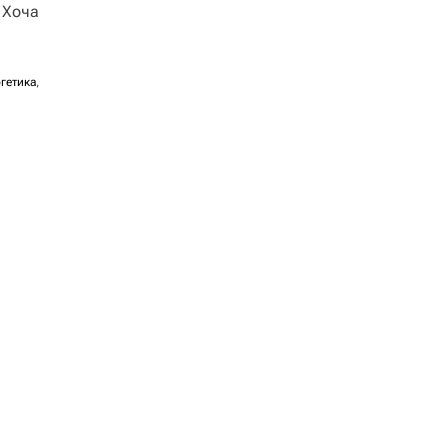
 Хоча
гетика
,