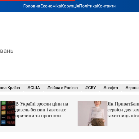
Головна
Економіка
Корупція
Політика
Контакти
увань
ова Країна
#США
#війна з Росією
#СБУ
#нафта
#грош
В Україні зросли ціни на
Як ПриватБанк а
дизель бензин і автогаз:
сервіси для захисн
причини та прогнози
захисниць після 