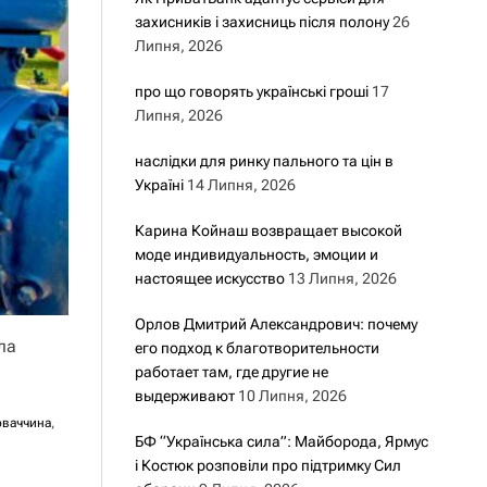
захисників і захисниць після полону
26
Липня, 2026
про що говорять українські гроші
17
Липня, 2026
наслідки для ринку пального та цін в
Україні
14 Липня, 2026
Карина Койнаш возвращает высокой
моде индивидуальность, эмоции и
настоящее искусство
13 Липня, 2026
Орлов Дмитрий Александрович: почему
ла
его подход к благотворительности
работает там, где другие не
выдерживают
10 Липня, 2026
оваччина
,
БФ “Українська сила”: Майборода, Ярмус
і Костюк розповіли про підтримку Сил