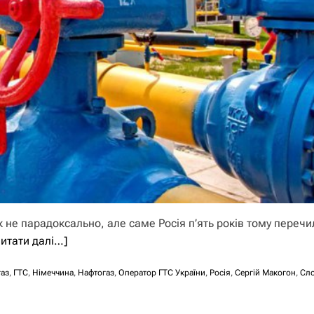
Як не парадоксально, але саме Росія п’ять років тому перечи
читати далі…]
газ
,
ГТС
,
Німеччина
,
Нафтогаз
,
Оператор ГТС України
,
Росія
,
Сергій Макогон
,
Сл