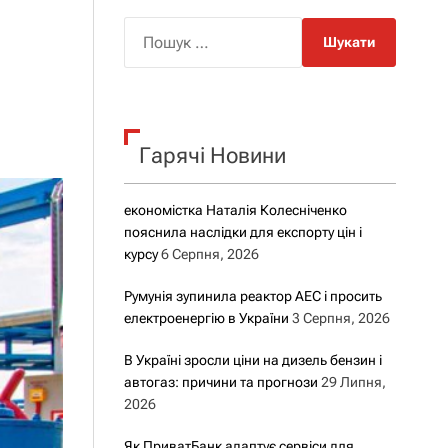
о
р
П
о
о
в
о
ш
г
у
о
р
к
е
Гарячі Новини
:
ж
и
м
у
економістка Наталія Колесніченко
пояснила наслідки для експорту цін і
курсу
6 Серпня, 2026
Румунія зупинила реактор АЕС і просить
електроенергію в України
3 Серпня, 2026
В Україні зросли ціни на дизель бензин і
автогаз: причини та прогнози
29 Липня,
2026
Як ПриватБанк адаптує сервіси для