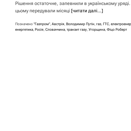
Рішення остаточне, запевнили в українському уряді.
цьому передували місяці
[читати далі…]
Позначено
"Газпром"
,
Австрія
,
Володимир Путін
,
газ
,
ГТС
,
електроенер
енергетика
,
Росія
,
Словаччина
,
транзит газу
,
Угорщина
,
Фіцо Роберт