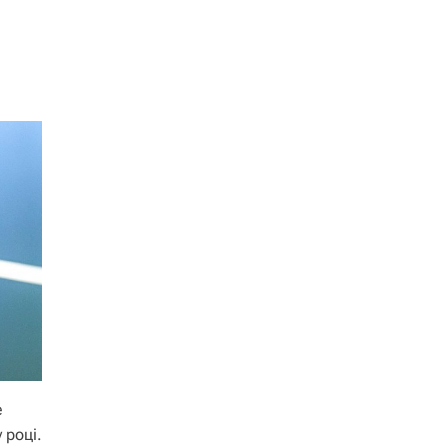
е
 році.