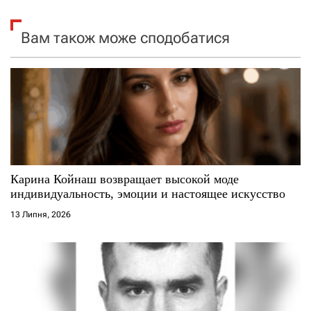
я
Вам також може сподобатися
з
а
п
и
с
Карина Койнаш возвращает высокой моде
і
индивидуальность, эмоции и настоящее искусство
13 Липня, 2026
в