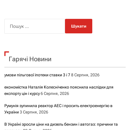
П
о
ш
у
к
Гарячі Новини
:
умови пільгової іпотеки ставки 3 і 7
8 Серпня, 2026
економістка Наталія Колесніченко пояснила наслідки для
експорту цін і курсу
6 Серпня, 2026
Румунія зупинила реактор АЕС і просить електроенергію в
України
3 Серпня, 2026
В Україні зросли ціни на дизель бензин і автогаз: причини та