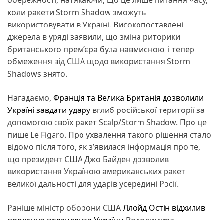
коли ракети Storm Shadow зможуть
використовувати в Україні. Високопоставлені
джерела в уряді заявили, що зміна риторики
британського прем’єра була навмисною, і тепер
обмеження від США щодо використання Storm
Shadows знято.
Нагадаємо,
Франція та Велика Британія дозволили
Україні завдати удару
вглиб російської території за
допомогою своїх ракет Scalp/Storm Shadow. Про це
пише Le Figaro. Про ухвалення такого рішення стало
відомо після того, як з’явилася інформація про те,
що президент США Джо Байден дозволив
використання Україною американських ракет
великої дальності для ударів усередині Росії.
Раніше міністр оборони США
Ллойд Остін відхилив
прохання президента України
Володимира