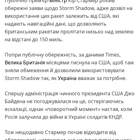
Публічно прем’єр-
міністр
Кір Стармер робив
обережні заяви щодо Storm Shadow, адже дозвіл на
використання цих ракет залежить від США, які
надають навігаційні дані, що дозволяють
британським ракетам пролітати низько над землею
на відстані до 150 миль.
Попри публічну обережність, за даними Times,
Велика Британія
місяцями тиснула на США, щоб там
зняли обмеження й дозволили використовувати
Storm Shadow так, як
Україна
вважає за потрібне.
Спершу адміністрація чинного президента США Джо
Байдена не погоджувалася на це, остерігаючись
ескалації, однак «поворотний момент» настав, коли
Росія залучила до війни в Україні солдатів КНДР.
Тож нещодавно Стармер почав відходити від
обережності, натякаючи, що це лише питання часу,