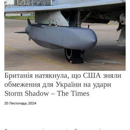
о
р
е
ж
и
м
у
Британія натякнула, що США зняли
обмеження для України на удари
Storm Shadow – The Times
20 Листопада, 2024