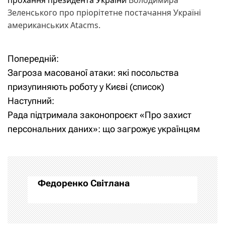
Зеленського про пріорітетне постачання Україні
американських Atacms.
Попередній:
Н
Загроза масованої атаки: які посольства
а
призупиняють роботу у Києві (список)
Наступний:
в
Рада підтримала законопроєкт «Про захист
і
персональних даних»: що загрожує українцям
г
а
Федоренко Світлана
ц
і