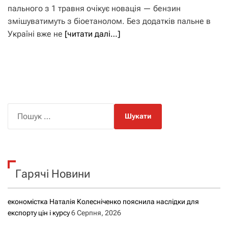
пального з 1 травня очікує новація — бензин
змішуватимуть з біоетанолом. Без додатків пальне в
Україні вже не
[читати далі…]
П
о
ш
у
к
Гарячі Новини
:
економістка Наталія Колесніченко пояснила наслідки для
експорту цін і курсу
6 Серпня, 2026