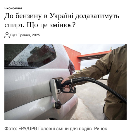
о
р
Економіка
е
До бензину в Україні додаватимуть
ж
и
спирт. Що це змінює?
м
у
Від
1 Травня, 2025
Фото: EPA/UPG Головні зміни для водіїв Ринок