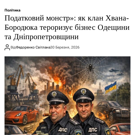
Політика
Податковий монстр»: як клан Хвана-
Бородюка тероризує бізнес Одещини
та Дніпропетровщини
Від
Федоренко Світлана
30 Березня, 2026