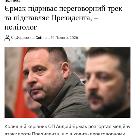
Політика
Єрмак підриває переговорний трек
та підставляє Президента, –
політолог
Від
Федоренко Світлана
20 Лютого, 2026
Колишній керівник ОП Андрій Єрмак розгортає медійну
атаку проти Президента, що шкодить переговорному