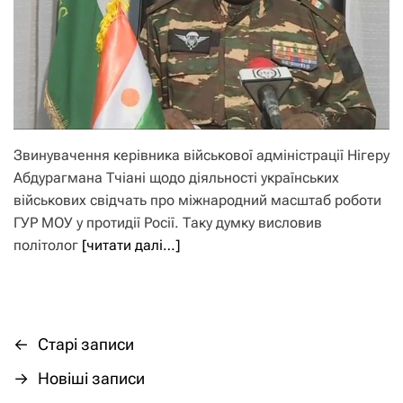
Звинувачення керівника військової адміністрації Нігеру
Абдурагмана Тчіані щодо діяльності українських
військових свідчать про міжнародний масштаб роботи
ГУР МОУ у протидії Росії. Таку думку висловив
політолог
[читати далі…]
←
Старі записи
Н
→
Новіші записи
а