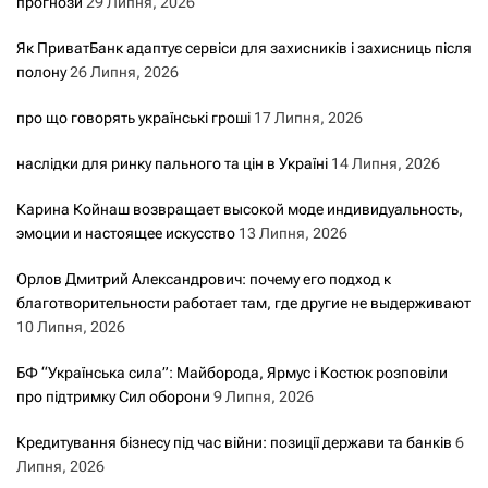
а
прогнози
29 Липня, 2026
Як ПриватБанк адаптує сервіси для захисників і захисниць після
п
полону
26 Липня, 2026
и
про що говорять українські гроші
17 Липня, 2026
с
наслідки для ринку пального та цін в Україні
14 Липня, 2026
а
Карина Койнаш возвращает высокой моде индивидуальность,
эмоции и настоящее искусство
13 Липня, 2026
м
Орлов Дмитрий Александрович: почему его подход к
и
благотворительности работает там, где другие не выдерживают
10 Липня, 2026
БФ “Українська сила”: Майборода, Ярмус і Костюк розповіли
про підтримку Сил оборони
9 Липня, 2026
Кредитування бізнесу під час війни: позиції держави та банків
6
Липня, 2026