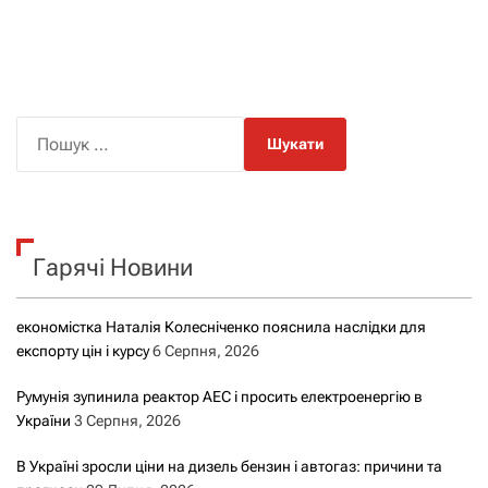
в
і
г
П
о
а
ш
ц
у
к
і
Гарячі Новини
:
я
економістка Наталія Колесніченко пояснила наслідки для
з
експорту цін і курсу
6 Серпня, 2026
а
Румунія зупинила реактор АЕС і просить електроенергію в
України
3 Серпня, 2026
з
В Україні зросли ціни на дизель бензин і автогаз: причини та