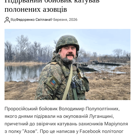
полонених азовців
Від
Федоренко Світлана
9 Березня, 2026
Проросійський бойовик Володимир Полуполтінних,
якого днями підірвали на окупованій Луганщині,
причетний до звірячих катувань захисників Маріуполя
з полку “Азов”. Про це написав у Facebook політолог