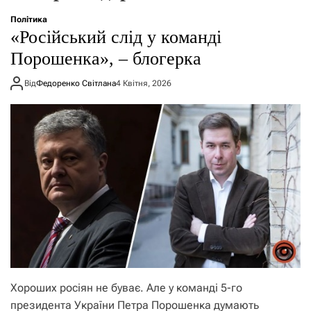
о
р
Політика
е
«Російський слід у команді
ж
и
Порошенка», – блогерка
м
у
Від
Федоренко Світлана
4 Квітня, 2026
Хороших росіян не буває. Але у команді 5-го
президента України Петра Порошенка думають