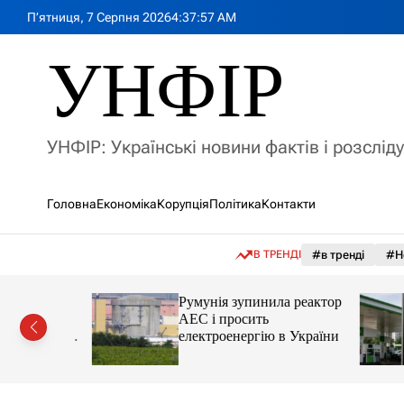
П
П’ятниця, 7 Серпня 2026
4
:
37
:
59
AM
е
р
УНФІР
е
й
т
и
УНФІР: Українські новини фактів і розслід
д
о
в
Головна
Економіка
Корупція
Політика
Контакти
м
і
с
В ТРЕНДІ
#в тренді
#Н
т
у
лія
Румунія зупинила реактор
яснила
АЕС і просить
орту цін і
електроенергію в України