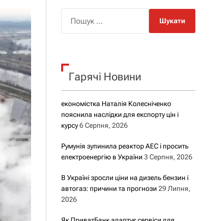
о
р
П
о
о
в
о
ш
г
у
о
р
к
е
Гарячі Новини
:
ж
и
м
у
економістка Наталія Колесніченко
пояснила наслідки для експорту цін і
курсу
6 Серпня, 2026
Румунія зупинила реактор АЕС і просить
електроенергію в України
3 Серпня, 2026
В Україні зросли ціни на дизель бензин і
автогаз: причини та прогнози
29 Липня,
2026
Як ПриватБанк адаптує сервіси для