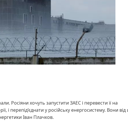
ли. Росіяни хочуть запустити ЗАЕС і перевести її на
ї, і перепід’єднати у російську енергосистему. Вони від ц
нергетики Іван Плачков.