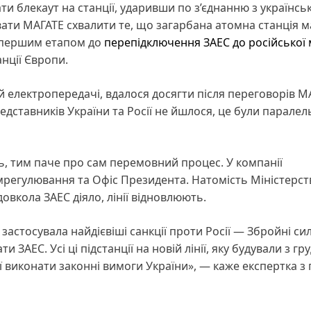
ти блекаут на станції, ударивши по з’єднанню з українс
ти МАГАТЕ схвалити те, що загарбана атомна станція м
не першим етапом до
перепідключення ЗАЕС до російської
анції Європи.
 електропередачі, вдалося досягти після переговорів М
едставників України та Росії не йшлося, це були паралел
ь, тим паче про сам перемовний процес. У компанії
омрегулювання та Офіс Президента. Натомість Міністерст
овкола ЗАЕС діяло, лінії відновлюють.
застосувала найдієвіші санкції проти Росії — Збройні сили
ЗАЕС. Усі ці підстанції на новій лінії, яку будували з гр
ї виконати законні вимоги України», — каже експертка з