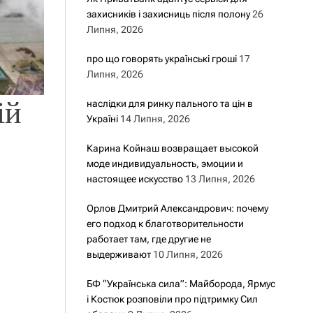
захисників і захисниць після полону
26
Липня, 2026
про що говорять українські гроші
17
Липня, 2026
ій
наслідки для ринку пального та цін в
Україні
14 Липня, 2026
Карина Койнаш возвращает высокой
моде индивидуальность, эмоции и
настоящее искусство
13 Липня, 2026
Орлов Дмитрий Александрович: почему
его подход к благотворительности
работает там, где другие не
выдерживают
10 Липня, 2026
БФ “Українська сила”: Майборода, Ярмус
і Костюк розповіли про підтримку Сил