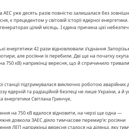
ька АЕС уже десять разів повністю залишалася без зовніш
ня, є прецедентом у світовій історії ядерної енергетики
енераторах цілий місяць. І єдина причина цієї небезпеч
і енергетики 42 рази відновлювали з’єднання Запорізьк
отири, але росіяни їх перебили. Дві ще на початку окупац
 на 750 кВ) наприкінці вересня, що й спричинило тривал
ої станції підтримувалася виключно роботою аварійних 
у ядерній та радіаційній безпеці не лише України, а й 
а енергетики Світлана Гринчук.
нання на 750 кВ вдалося відновити, на черзі ще одна —
тижня довкола ЗАЕС діяло тимчасове перемир’я: росіяни
ння ЛЕП наприкінці вересня сталося на ділянці, яку ти