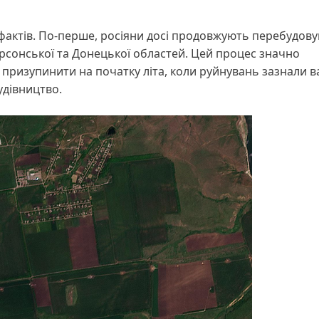
 фактів. По-перше, росіяни досі продовжують перебудов
рсонської та Донецької областей. Цей процес значно
я призупинити на початку літа, коли руйнувань зазнали в
удівництво.