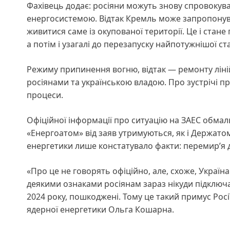
Фахівець додає: росіяни можуть знову спровокува
енергосистемою. Відтак Кремль може запропонува
живитися саме із окупованої території. Це і ста
а потім і узагалі до перезапуску найпотужнішої ст
Режиму припинення вогню, відтак — ремонту ліній
росіянами та українською владою. Про зустрічі пр
процеси.
Офіційної інформації про ситуацію на ЗАЕС обмал
«Енергоатом» від заяв утримуються, як і Держат
енергетики лише констатувало факти: перемир’я д
«Про це не говорять офіційно, але, схоже, Україна 
деякими ознаками росіянам зараз нікуди підключати 
2024 року, пошкоджені. Тому це такий примус Росі
ядерної енергетики Ольга Кошарна.