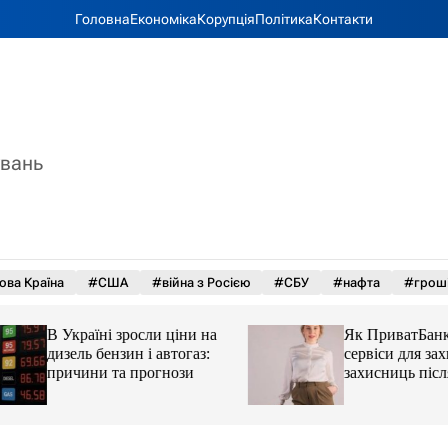
Головна
Економіка
Корупція
Політика
Контакти
увань
ова Країна
#США
#війна з Росією
#СБУ
#нафта
#грош
В Україні зросли ціни на
Як ПриватБанк а
дизель бензин і автогаз:
сервіси для захисн
причини та прогнози
захисниць після 