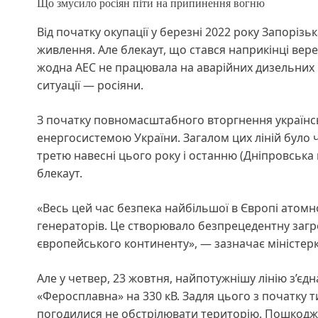
Що змусило росіян піти на припинення вогню
Від початку окупації у березні 2022 року Запоріз
живлення. Але блекаут, що стався наприкінці верес
жодна АЕС не працювала на аварійних дизельних г
ситуації — росіяни.
З початку повномасштабного вторгнення українськ
енергосистемою України. Загалом цих ліній було ч
третю навесні цього року і останню (Дніпровська
блекаут.
«Весь цей час безпека найбільшої в Європі атомн
генераторів. Це створювало безпрецедентну загроз
європейського континенту», — зазначає міністерк
Але у четвер, 23 жовтня, найпотужнішу лінію з’єд
«Феросплавна» на 330 кВ. Задля цього з початку 
погодилися не обстрілювати територію. Пошкодже