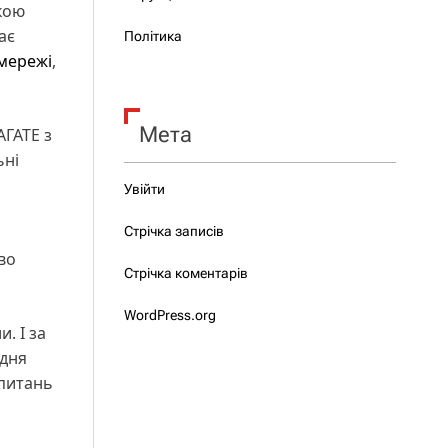
ькою
ає
Політика
 мережі
,
Мета
АГАТЕ з
ьні
Увійти
Стрічка записів
во
Стрічка коментарів
WordPress.org
. І за
удня
 питань