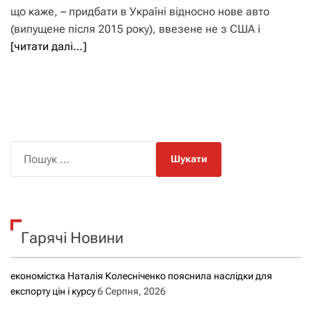
що каже, – придбати в Україні відносно нове авто
(випущене після 2015 року), ввезене не з США і
[читати далі…]
П
о
ш
у
к
Гарячі Новини
:
економістка Наталія Колесніченко пояснила наслідки для
експорту цін і курсу
6 Серпня, 2026