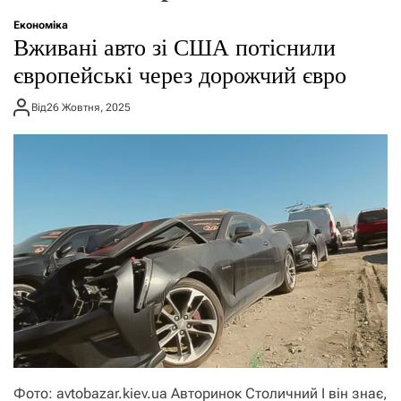
о
р
Економіка
е
Вживані авто зі США потіснили
ж
и
європейські через дорожчий євро
м
у
Від
26 Жовтня, 2025
Фото: avtobazar.kiev.ua Авторинок Столичний І він знає,