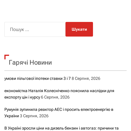
П
о
ш
у
к
Гарячі Новини
:
умови пільгової іпотеки ставки 3 і 7
8 Серпня, 2026
економістка Наталія Колесніченко пояснила наслідки для
експорту цін і курсу
6 Серпня, 2026
Румунія зупинила реактор АЕС і просить електроенергію в
України
3 Серпня, 2026
В Україні зросли ціни на дизель бензин і автогаз: причини та