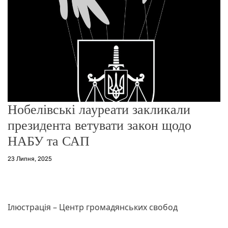
о
р
е
ж
и
м
у
Нобелівські лауреати закликали
президента ветувати закон щодо
НАБУ та САП
23 Липня, 2025
Ілюстрація – Центр громадянських свобод