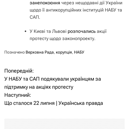
занепокоєння
через нещодавні дії України
щодо її антикорупційних інституцій НАБУ та
САП.
У Києві та Львові
розпочались
акції
протесту щодо законопроекту.
Позначено
Верховна Рада
,
корупція
,
НАБУ
Попередній:
Н
У НАБУ та САП подякували українцям за
а
підтримку на акціях протесту
Наступний:
в
Що сталося 22 липня | Українська правда
і
г