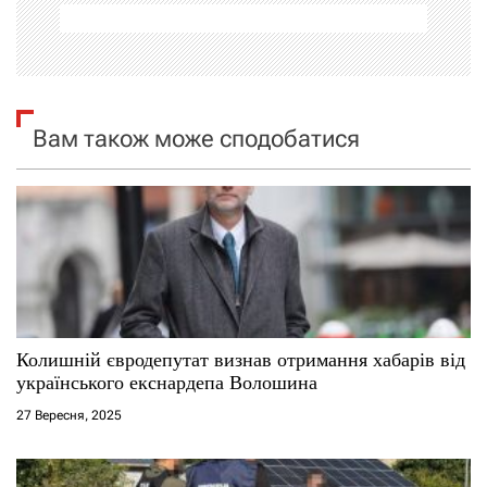
а
ц
і
Вам також може сподобатися
я
з
а
п
и
Колишній євродепутат визнав отримання хабарів від
українського екснардепа Волошина
с
27 Вересня, 2025
і