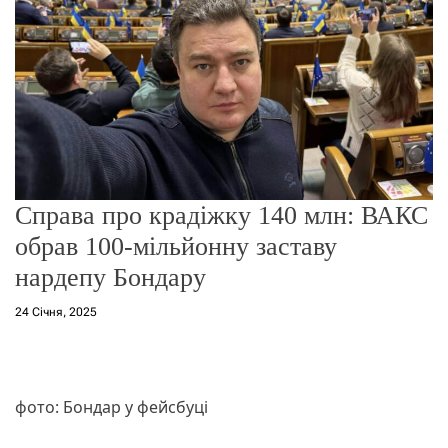
о
р
е
ж
и
м
у
Справа про крадіжку 140 млн: ВАКС
обрав 100-мільйонну заставу
нардепу Бондару
24 Січня, 2025
фото: Бондар у фейсбуці