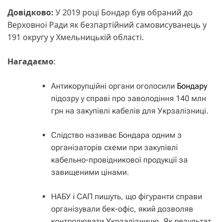
Довідково:
У 2019 році Бондар був обраний до
Верховної Ради як безпартійний самовисуванець у
191 округу у Хмельницькій області.
Нагадаємо
:
Антикорупційні органи оголосили
Бондару
підозру у справі про заволодіння 140 млн
грн на закупівлі кабелів для Укрзалізниці.
Слідство називає Бондара одним з
організаторів схеми при закупівлі
кабельно-провідникової продукції за
завищеними цінами.
НАБУ і САП пишуть, що фігуранти справи
організували бек-офіс, який дозволяв
контролювати Укрзалізницю. Як результат