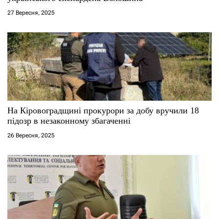
і
27 Вересня, 2025
в
На Кіровоградщині прокурори за добу вручили 18
підозр в незаконному збагаченні
26 Вересня, 2025