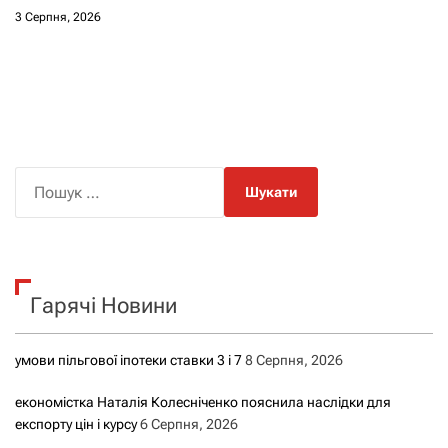
3 Серпня, 2026
П
о
ш
у
к
Гарячі Новини
:
умови пільгової іпотеки ставки 3 і 7
8 Серпня, 2026
економістка Наталія Колесніченко пояснила наслідки для
експорту цін і курсу
6 Серпня, 2026