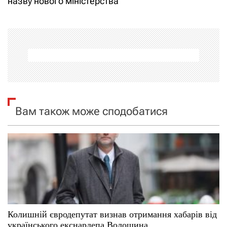
назву нового міністерства
г
а
ц
і
я
Вам також може сподобатися
з
а
п
и
с
Колишній євродепутат визнав отримання хабарів від
українського екснардепа Волошина