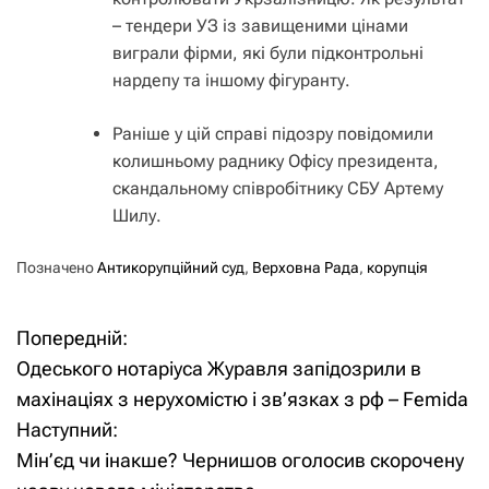
– тендери УЗ із завищеними цінами
виграли фірми, які були підконтрольні
нардепу та іншому фігуранту.
Раніше у цій справі підозру повідомили
колишньому раднику Офісу президента,
скандальному співробітнику СБУ Артему
Шилу.
Позначено
Антикорупційний суд
,
Верховна Рада
,
корупція
Попередній:
Н
Одеського нотаріуса Журавля запідозрили в
а
махінаціях з нерухомістю і зв’язках з рф – Femida
Наступний:
в
Мін’єд чи інакше? Чернишов оголосив скорочену
і