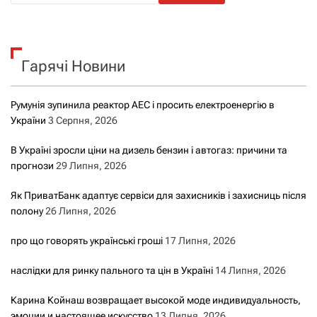
ш
у
к
Гарячі Новини
:
Румунія зупинила реактор АЕС і просить електроенергію в
України
3 Серпня, 2026
В Україні зросли ціни на дизель бензин і автогаз: причини та
прогнози
29 Липня, 2026
Як ПриватБанк адаптує сервіси для захисників і захисниць після
полону
26 Липня, 2026
про що говорять українські гроші
17 Липня, 2026
наслідки для ринку пального та цін в Україні
14 Липня, 2026
Карина Койнаш возвращает высокой моде индивидуальность,
эмоции и настоящее искусство
13 Липня, 2026