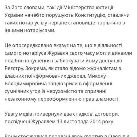
За його словами, такі дії Міністерства юстиції
України начебто порушують Конституцію, ставлячи
таких нотаріусів у нерівне становище порівняно з
іншими нотаріусами.
Це опосередковано вказує на те, що в діяльності
самого нотаріуса Журавля свого часу могли виявили
подібні порушення і заблокувати йому доступ до
Реєстру. Зокрема, як стало відомо журналістам з
власних поінформованих джерел, Миколу
Володимировича запідозрили в оформленні
сумнівних угод із нерухомістю та сприянні
незаконному переоформленню прав власності.
Увагу медіа привернули два спадкові договори,
посвідчені Журавлем 13 листопада 2014 року.
Вони стосувалися передачі двох квартир в Одесі від