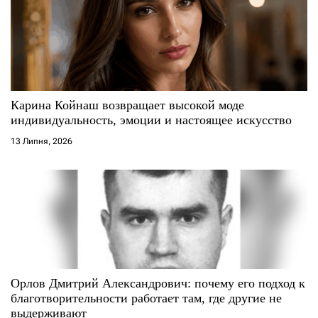
п
и
с
Карина Койнаш возвращает высокой моде
і
индивидуальность, эмоции и настоящее искусство
13 Липня, 2026
в
Орлов Дмитрий Александрович: почему его подход к
благотворительности работает там, где другие не
выдерживают