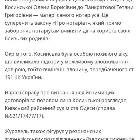
Косинської Олени Борисівни до Панкратової Тетяни
Григорівни — матері самого нотаріуса. Це
суперечить закону «Про нотаріат», який прямо
забороняє нотаріусам вчиняти дії на користь своїх
близьких родичів.
Окрім того, Косинська була особою похилого віку,
що викликало підозри у можливому зловживанні її
довірою, тобто вчиненні злочину, передбаченого ст.
191 КК України.
Наразі справу про визнання недійсними цих
договорів за позовом сина Косинської розглядає
Київський районний суд міста Одеси (справа
№521/17477/17).
Журавель також фігурує у резонансних
журналістських розслідуваннях «Дзеркала тижня» та