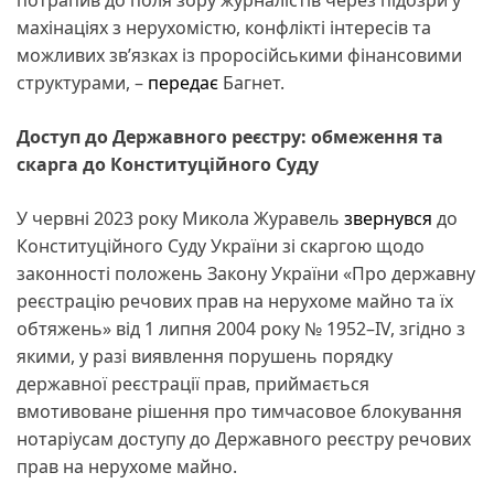
потрапив до поля зору журналістів через підозри у
махінаціях з нерухомістю, конфлікті інтересів та
можливих зв’язках із проросійськими фінансовими
структурами, –
передає
Багнет.
Доступ до Державного реєстру: обмеження та
скарга до Конституційного Суду
У червні 2023 року Микола Журавель
звернувся
до
Конституційного Суду України зі скаргою щодо
законності положень Закону України «Про державну
реєстрацію речових прав на нерухоме майно та їх
обтяжень» від 1 липня 2004 року № 1952–IV, згідно з
якими, у разі виявлення порушень порядку
державної реєстрації прав, приймається
вмотивоване рішення про тимчасовое блокування
нотаріусам доступу до Державного реєстру речових
прав на нерухоме майно.