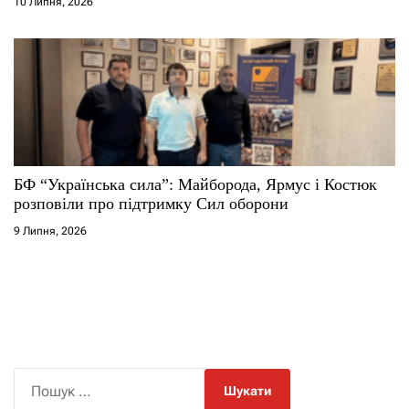
10 Липня, 2026
БФ “Українська сила”: Майборода, Ярмус і Костюк
розповіли про підтримку Сил оборони
9 Липня, 2026
П
о