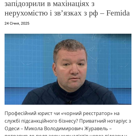
запідозрили в махінаціях з
о
р
нерухомістю і зв’язках з рф – Femida
е
ж
и
24 Січня, 2025
м
у
Професійний юрист чи «чорний реєстратор» на
службі підсанкційного бізнесу? Приватний нотаріус з
Одеси – Микола Володимирович Журавель –