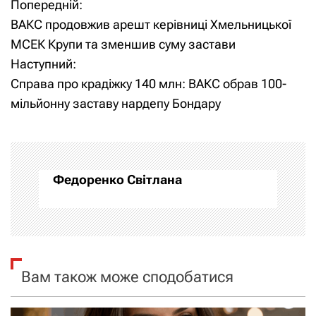
Попередній:
Н
ВАКС продовжив арешт керівниці Хмельницької
а
МСЕК Крупи та зменшив суму застави
Наступний:
в
Справа про крадіжку 140 млн: ВАКС обрав 100-
і
мільйонну заставу нардепу Бондару
г
а
Федоренко Світлана
ц
і
я
Вам також може сподобатися
з
а