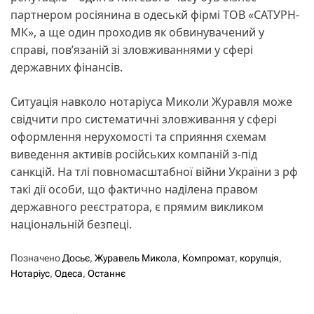
партнером росіянина в одеськй фірмі ТОВ «САТУРН-
МК», а ще один проходив як обвинувачений у
справі, пов’язаній зі зловживаннями у сфері
державних фінансів.
Ситуація навколо нотаріуса Миколи Журавля може
свідчити про систематичні зловживання у сфері
оформлення нерухомості та сприяння схемам
виведення активів російських компаній з-під
санкцій. На тлі повномасштабної війни України з рф
такі дії особи, що фактично наділена правом
державного реєстратора, є прямим викликом
національній безпеці.
Позначено
Досьє
,
Журавель Микола
,
Компромат
,
корупція
,
Нотаріус
,
Одеса
,
Останнє