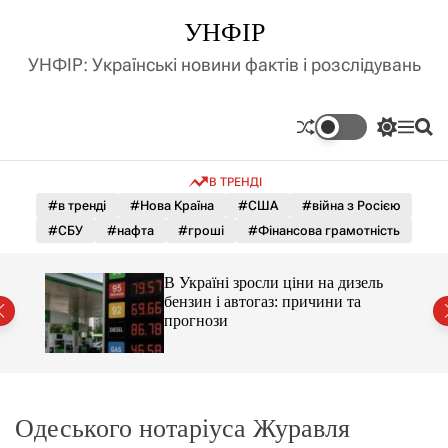
П
УНФІР
е
р
УНФІР: Українські новини фактів і розслідувань
е
й
т
П
М
П
и
е
е
о
д
р
н
ш
В ТРЕНДІ
е
ю
у
о
м
к
#в тренді
#Нова Країна
#США
#війна з Росією
в
и
м
#СБУ
#нафта
#гроші
#Фінансова грамотність
к
і
а
ч
с
С і
В Україні зросли ціни на дизель
к
т
раїни
бензин і автогаз: причини та
о
у
прогнози
л
ь
о
р
о
в
Одеського нотаріуса Журавля
о
г