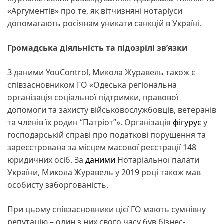
«Аргументів» про те, як вітчизняні нотаріуси
допомагають росіянам уникати санкцій в Україні.
Громадська діяльність та підозрілі зв’язки
З даними YouControl, Микола Журавель також є
співзасновником ГО «Одеська регіональна
організація соціальної підтримки, правової
допомоги та захисту військовослужбовців, ветеранів
та членів їх родин “Патріот”». Організація
фігурує
у
господарській справі про податкові порушення та
зареєстрована за місцем масової реєстрації 148
юридичних осіб. За
даними
Нотаріальної палати
України, Микола Журавель у 2019 році також мав
особисту заборгованість.
При цьому співзасновники цієї ГО мають сумнівну
репутацію – один з них свого часу був бізнес-