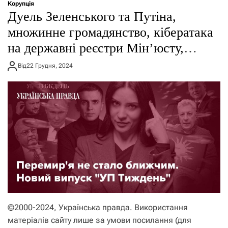
Корупція
Дуель Зеленського та Путіна,
множинне громадянство, кібератака
на державні реєстри Мінʼюсту,
розслідування про
Від
22 Грудня, 2024
”Карпатнафтохім”, книга Залужного
– підсумки тижня
©2000-2024, Українська правда. Використання
матеріалів сайту лише за умови посилання (для