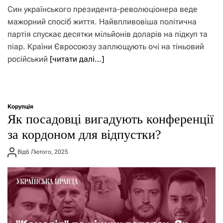
Син українського президента-революціонера веде
мажорний спосіб життя. Найвпливовіша політична
партія спускає десятки мільйонів доларів на підкуп та
піар. Країни Євросоюзу заплющують очі на тіньовий
російський
[читати далі…]
Корупція
Як посадовці вигадують конференції
за кордоном для відпустки?
Від
6 Лютого, 2025