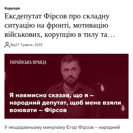
о
р
Корупція
е
Ексдепутат Фірсов про складну
ж
и
ситуацію на фронті, мотивацію
м
військових, корупцію в тилу та
у
вибори
Від
27 Травня, 2025
У нещодавньому минулому Єгор Фірсов – народний