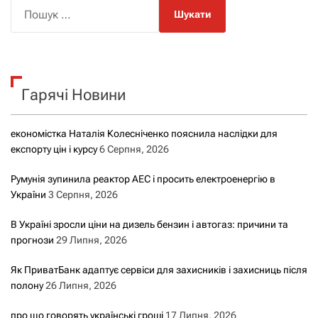
П
о
ш
у
к
Гарячі Новини
:
економістка Наталія Колесніченко пояснила наслідки для
експорту цін і курсу
6 Серпня, 2026
Румунія зупинила реактор АЕС і просить електроенергію в
України
3 Серпня, 2026
В Україні зросли ціни на дизель бензин і автогаз: причини та
прогнози
29 Липня, 2026
Як ПриватБанк адаптує сервіси для захисників і захисниць після
полону
26 Липня, 2026
про що говорять українські гроші
17 Липня, 2026