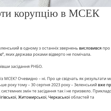
роти корупцію в МСЕК
Зеленський в одному з останніх звернень
висловився
про
ю”
, яких держава роками відверто не помічала.
івши засідання РНБО.
з МСЕК? Очевидно – ні. Про це свідчать як результати 
льше року тому – 30 серпня 2023 року – Зеленський
вже п
системних змін те засідання так і не призвело. Приклад
ігівської
,
Житомирської
,
Черкаської
областей та