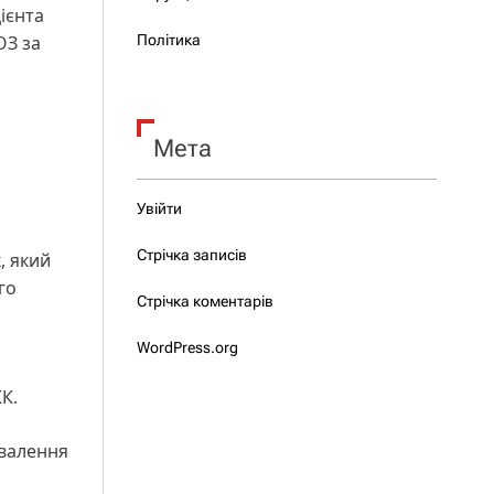
ієнта
ОЗ за
Політика
Мета
Увійти
Стрічка записів
, який
го
Стрічка коментарів
WordPress.org
КК.
хвалення