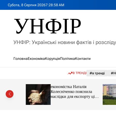
П
Субота, 8 Серпня 2026
7
:
28
:
59
AM
е
р
УНФІР
е
й
т
и
УНФІР: Українські новини фактів і розслід
д
о
в
Головна
Економіка
Корупція
Політика
Контакти
м
і
с
В ТРЕНДІ
#в тренді
#Н
т
у
іпотеки
економістка Наталія
Колесніченко пояснила
наслідки для експорту цін і
курсу