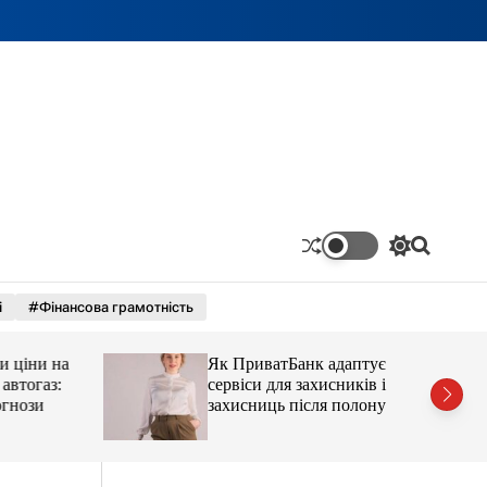
П
П
е
о
р
ш
і
#Фінансова грамотність
е
у
м
к
и
ціни на
Як ПриватБанк адаптує
к
а
тогаз:
сервіси для захисників і
ч
ози
захисниць після полону
к
о
л
ь