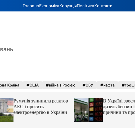
Головна
Економіка
Корупція
Політика
Контакти
увань
ова Країна
#США
#війна з Росією
#СБУ
#нафта
#грош
Румунія зупинила реактор
В Україні зросли 
АЕС і просить
дизель бензин і ав
електроенергію в України
причини та прогн