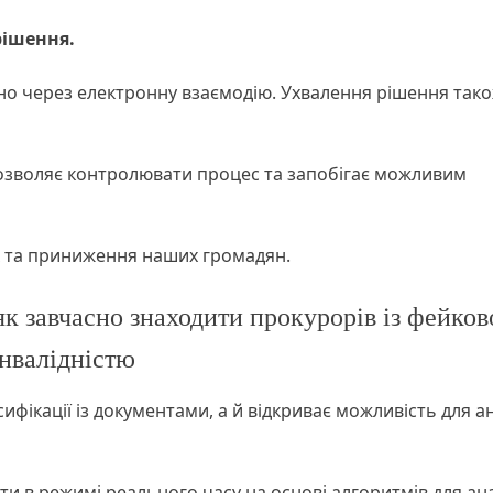
рішення.
о через електронну взаємодію. Ухвалення рішення так
дозволяє контролювати процес та запобігає можливим
ях та приниження наших громадян.
як завчасно знаходити прокурорів із фейко
інвалідністю
ифікації із документами, а й відкриває можливість для а
и в режимі реального часу на основі алгоритмів для ана