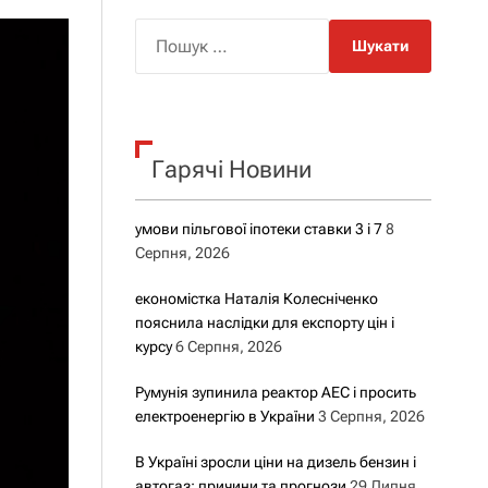
о
р
П
о
о
в
о
ш
г
у
о
р
к
е
Гарячі Новини
:
ж
и
м
у
умови пільгової іпотеки ставки 3 і 7
8
Серпня, 2026
економістка Наталія Колесніченко
пояснила наслідки для експорту цін і
курсу
6 Серпня, 2026
Румунія зупинила реактор АЕС і просить
електроенергію в України
3 Серпня, 2026
В Україні зросли ціни на дизель бензин і
автогаз: причини та прогнози
29 Липня,