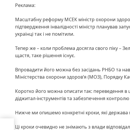
Реклама:
Масштабну реформу МСЕК міністр охорони здор
підтвердження інвалідності міністр планував запус
українці так і не помітили.
Тепер же – коли проблема досягла свого піку – Зе
щастя, таке рішення існує.
Впровадити його можна без засідань РНБО та наві
Міністерства охорони здоровʼя (МОЗ), Порядку Ка
Коротко його можна описати так: переведення в
діджитал-інструментів та забезпечення контрол
Нижче ми опишемо конкретні кроки, які держава
Ці кроки очевидно не знімають з влади відповід