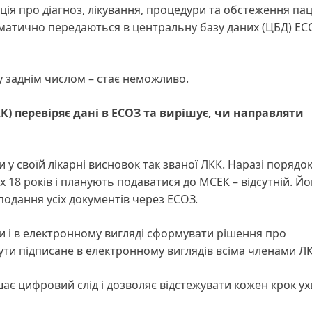
ація про діагноз, лікування, процедури та обстеження пац
томатично передаються в центральну базу даних (ЦБД) ЕС
дку заднім числом – стає неможливо.
К) перевіряє дані в ЕСОЗ та вирішує, чи направляти
у своїй лікарні висновок так званої ЛКК. Наразі порядок
х 18 років і планують подаватися до МСЕК – відсутній. Йо
подання усіх документів через ЕСОЗ.
и і в електронному вигляді сформувати рішення про
ути підписане в електронному виглядів всіма членами Л
ишає цифровий слід і дозволяє відстежувати кожен крок у