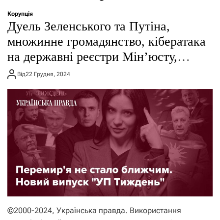
о
р
Корупція
е
Дуель Зеленського та Путіна,
ж
и
множинне громадянство, кібератака
м
на державні реєстри Мінʼюсту,
у
розслідування про
Від
22 Грудня, 2024
”Карпатнафтохім”, книга Залужного
– підсумки тижня
©2000-2024, Українська правда. Використання