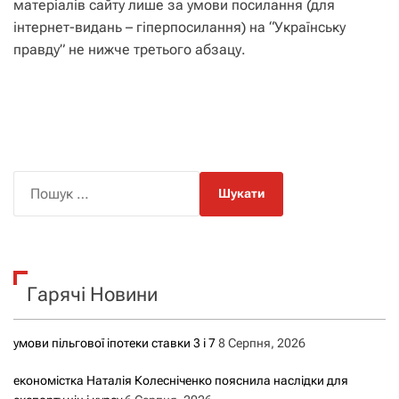
матеріалів сайту лише за умови посилання (для
інтернет-видань – гіперпосилання) на “Українську
правду” не нижче третього абзацу.
П
о
ш
у
к
Гарячі Новини
:
умови пільгової іпотеки ставки 3 і 7
8 Серпня, 2026
економістка Наталія Колесніченко пояснила наслідки для