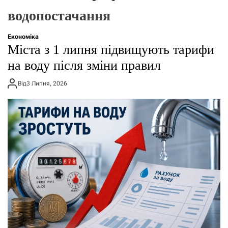
о
водопостачання
р
е
ж
Економіка
и
Міста з 1 липня підвищують тарифи
м
у
на воду після зміни правил
Від
3 Липня, 2026