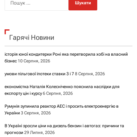
о
ш
у
к
Гарячі Новини
:
історія юної кондитерки Роні яка перетворила хобі на власний
бізнес
10 Серпня, 2026
умови пільгової іпотеки ставки 3 і 7
8 Серпня, 2026
економістка Наталія Колесніченко пояснила наслідки для
експорту цін і курсу
6 Серпня, 2026
Румунія зупинила реактор АЕС і просить електроенергію в
України
3 Серпня, 2026
В Україні зросли ціни на дизель бензин і автогаз: причини та
прогнози
29 Липня, 2026