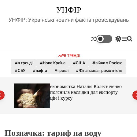
П
УНФІР
е
р
УНФІР: Українські новини фактів і розслідувань
е
й
т
П
М
П
и
е
е
о
д
р
н
ш
В ТРЕНДІ
е
ю
у
о
м
к
#в тренді
#Нова Країна
#США
#війна з Росією
в
и
м
#СБУ
#нафта
#гроші
#Фінансова грамотність
к
і
а
ч
с
и 3 і
економістка Наталія Колесніченко
к
т
пояснила наслідки для експорту
о
у
цін і курсу
л
ь
о
р
о
в
о
Позначка:
тариф на воду
г