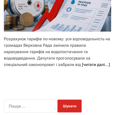
Розрахунок тарифів по-новому: уся відповідальність на
громадах Верховна Рада змінила правила
нарахування тарифів на водопостачання та
водовідведення. Депутати проголосували за
спеціальний законопроєкт і забрали від
[читати далі…]
П
о