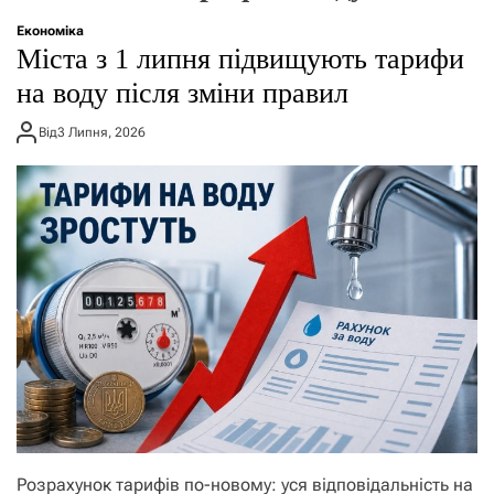
о
р
Економіка
е
Міста з 1 липня підвищують тарифи
ж
и
на воду після зміни правил
м
у
Від
3 Липня, 2026
Розрахунок тарифів по-новому: уся відповідальність на