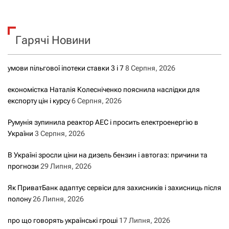
ш
у
к
Гарячі Новини
:
умови пільгової іпотеки ставки 3 і 7
8 Серпня, 2026
економістка Наталія Колесніченко пояснила наслідки для
експорту цін і курсу
6 Серпня, 2026
Румунія зупинила реактор АЕС і просить електроенергію в
України
3 Серпня, 2026
В Україні зросли ціни на дизель бензин і автогаз: причини та
прогнози
29 Липня, 2026
Як ПриватБанк адаптує сервіси для захисників і захисниць після
полону
26 Липня, 2026
про що говорять українські гроші
17 Липня, 2026