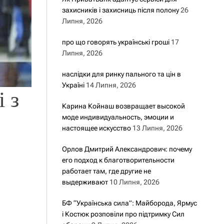
захисників і захисниць після полону
26
Липня, 2026
про що говорять українські гроші
17
Липня, 2026
наслідки для ринку пального та цін в
Україні
14 Липня, 2026
 з
Карина Койнаш возвращает высокой
моде индивидуальность, эмоции и
настоящее искусство
13 Липня, 2026
Орлов Дмитрий Александрович: почему
его подход к благотворительности
работает там, где другие не
выдерживают
10 Липня, 2026
БФ “Українська сила”: Майборода, Ярмус
і Костюк розповіли про підтримку Сил