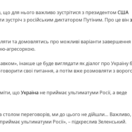
, що для нього важливо зустрітися з президентом
США
и зустріч з російським диктатором Путіним. Про це він
ляти та домовлятись про можливі варіанти завершення 
ною-агресоркою.
авком», інакше це буде виглядати як діалог про Україну 
говорити свої питання, а потім вже розмовляти з ворого
уміти, що
Україна
не приймає ультиматуми Росії, а веде
за столом переговорів, ми до цього не дійшли… Важливо
е приймає ультиматуми Росії», – підкреслив Зеленський.