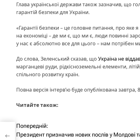
Глава української держави також зазначив, що го
гарантій безпеки для України.
«Гарантії безпеки – це головне питання, про яке
на економіці – де ми є, що ми є, люди повинні за
у нас є абсолютно все для цього – нам потрібен ми
До слова, Зеленський сказав, що
Україна не відда
марганцеві руди, рідкісноземельні елементи, літі
спільного розвитку країн.
Повна версія інтервʼю буде опублікована завтра, 
Читайте також:
Попередній:
Н
лів
их
Президент призначив нових послів у Молдові т