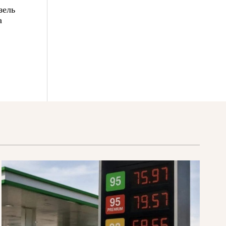
зель
а