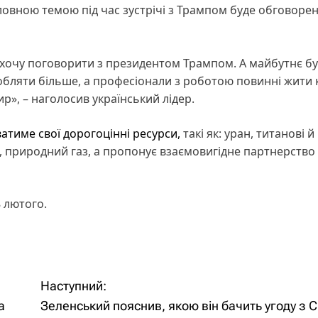
ловною темою під час зустрічі з Трампом буде обговоре
 я хочу поговорити з президентом Трампом. А майбутнє б
робляти більше, а професіонали з роботою повинні жити 
р», – наголосив український лідер.
ватиме свої дорогоцінні ресурси,
такі як: уран, титанові й
й, природний газ, а пропонує взаємовигідне партнерство
8 лютого.
Наступний:
а
Зеленський пояснив, якою він бачить угоду з 