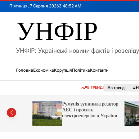
П
П’ятниця, 7 Серпня 2026
3
:
48
:
53
AM
е
р
УНФІР
е
й
т
и
УНФІР: Українські новини фактів і розслід
д
о
в
Головна
Економіка
Корупція
Політика
Контакти
м
і
с
В ТРЕНДІ
#в тренді
#Н
т
у
лія
Румунія зупинила реактор
яснила
АЕС і просить
орту цін і
електроенергію в України