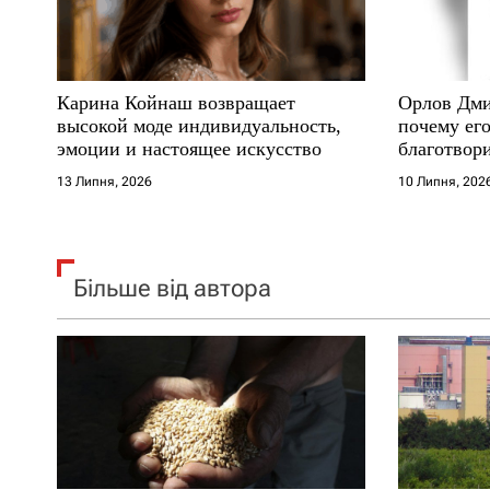
и
с
Карина Койнаш возвращает
Орлов Дми
і
высокой моде индивидуальность,
почему его
эмоции и настоящее искусство
благотвори
в
где други
13 Липня, 2026
10 Липня, 202
Більше від автора