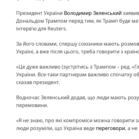
Президент України
Володимир Зеленський
заявив
Дональдом Трампом перед тим, як Трамп буде мат
інтерв’ю для Reuters.
За його словами, спершу союзники мають розмов
Україні, а вже після цього, треба говорити з краї
«Це дуже важливо (зустрітись з Трампом – ред. «Гл
України. Все-таки партнерам важливо спочатку об
сказав президент.
Водночас Зеленський додав, що люди мають роз
перемовини.
«Я не знаю, про які компроміси можна говорити 
люди розуміли, що Україна веде
переговори
, а н