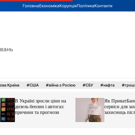
Головна
Економіка
Корупція
Політика
Контакти
увань
ова Країна
#США
#війна з Росією
#СБУ
#нафта
#грош
В Україні зросли ціни на
Як ПриватБанк а
дизель бензин і автогаз:
сервіси для захисн
причини та прогнози
захисниць після 