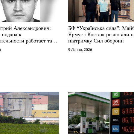
трий Александрович:
БФ “Українська сила”: Май
 подход к
Ярмус і Костюк розповіли 
тельности работает там,
підтримку Сил оборони
е не выдерживают
6
9 Липня, 2026