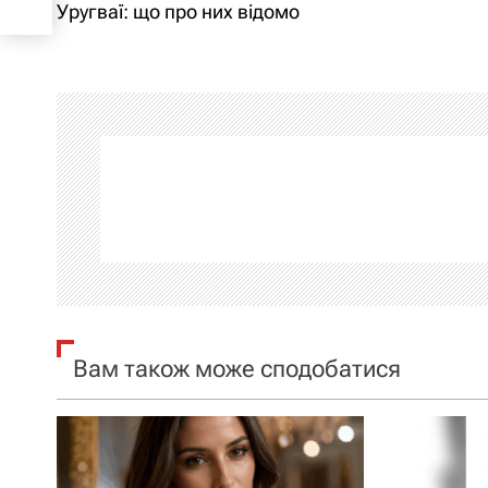
а
Уругваї: що про них відомо
в
і
г
а
ц
і
я
Вам також може сподобатися
з
а
п