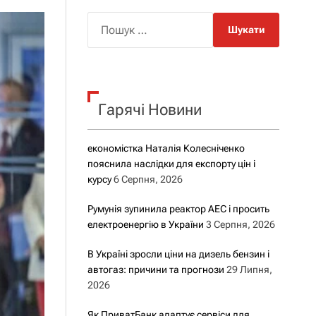
о
р
П
о
о
в
о
ш
г
у
о
р
к
е
Гарячі Новини
:
ж
и
м
у
економістка Наталія Колесніченко
пояснила наслідки для експорту цін і
курсу
6 Серпня, 2026
Румунія зупинила реактор АЕС і просить
електроенергію в України
3 Серпня, 2026
В Україні зросли ціни на дизель бензин і
автогаз: причини та прогнози
29 Липня,
2026
Як ПриватБанк адаптує сервіси для