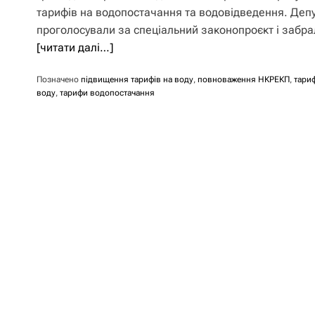
тарифів на водопостачання та водовідведення. Деп
проголосували за спеціальний законопроєкт і забра
[читати далі…]
Позначено
підвищення тарифів на воду
,
повноваження НКРЕКП
,
тари
воду
,
тарифи водопостачання