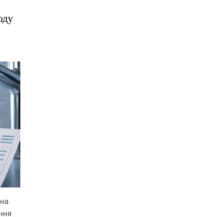
оду
 на
ння