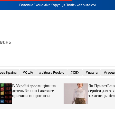
Головна
Економіка
Корупція
Політика
Контакти
увань
ова Країна
#США
#війна з Росією
#СБУ
#нафта
#грош
В Україні зросли ціни на
Як ПриватБанк а
дизель бензин і автогаз:
сервіси для захисн
причини та прогнози
захисниць після 