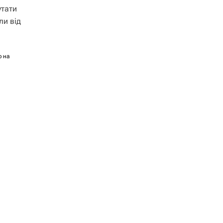
утати
ли від
ф на