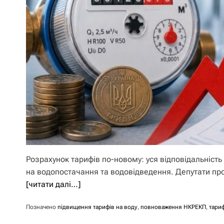
Розрахунок тарифів по-новому: уся відповідальніст
на водопостачання та водовідведення. Депутати про
[читати далі…]
Позначено
підвищення тарифів на воду
,
повноваження НКРЕКП
,
тари