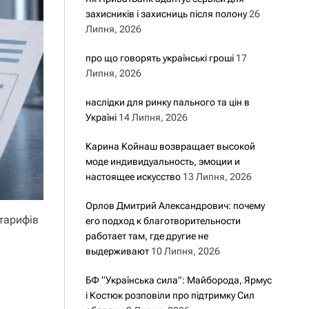
захисників і захисниць після полону
26
Липня, 2026
про що говорять українські гроші
17
Липня, 2026
наслідки для ринку пального та цін в
Україні
14 Липня, 2026
Карина Койнаш возвращает высокой
моде индивидуальность, эмоции и
настоящее искусство
13 Липня, 2026
Орлов Дмитрий Александрович: почему
тарифів
его подход к благотворительности
работает там, где другие не
выдерживают
10 Липня, 2026
БФ “Українська сила”: Майборода, Ярмус
і Костюк розповіли про підтримку Сил