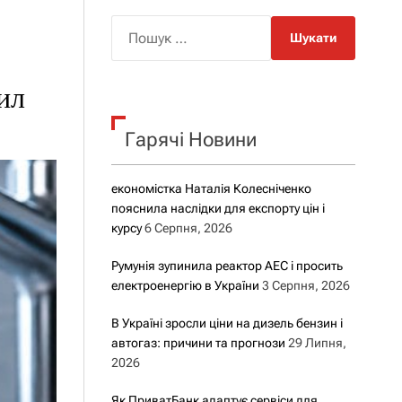
о
р
П
о
о
в
о
ш
г
ил
у
о
р
к
е
Гарячі Новини
:
ж
и
м
у
економістка Наталія Колесніченко
пояснила наслідки для експорту цін і
курсу
6 Серпня, 2026
Румунія зупинила реактор АЕС і просить
електроенергію в України
3 Серпня, 2026
В Україні зросли ціни на дизель бензин і
автогаз: причини та прогнози
29 Липня,
2026
Як ПриватБанк адаптує сервіси для