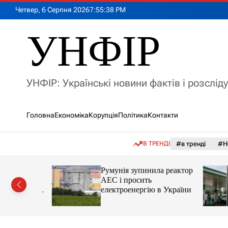
П
Четвер, 6 Серпня 2026
7
:
55
:
40
PM
е
р
УНФІР
е
й
т
и
УНФІР: Українські новини фактів і розслід
д
о
в
Головна
Економіка
Корупція
Політика
Контакти
м
і
с
В ТРЕНДІ
#в тренді
#Н
т
у
лія
Румунія зупинила реактор
яснила
АЕС і просить
орту цін і
електроенергію в України