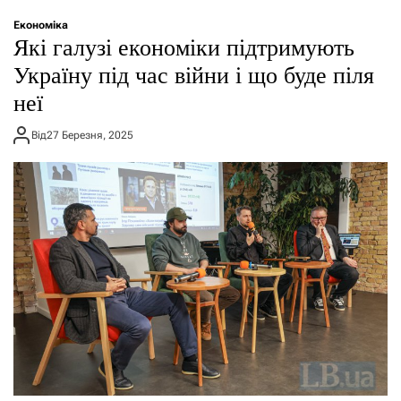
о
р
Економіка
е
Які галузі економіки підтримують
ж
и
Україну під час війни і що буде піля
м
неї
у
Від
27 Березня, 2025