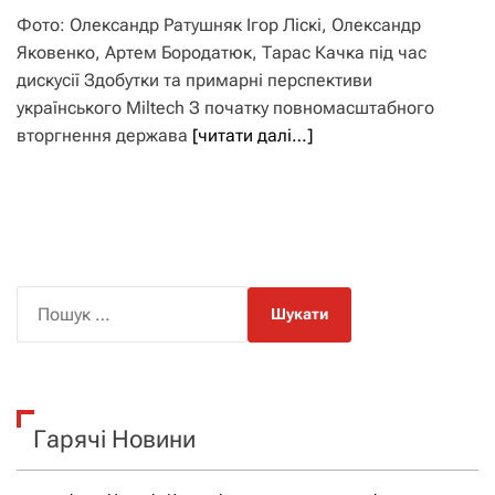
Фото: Олександр Ратушняк Ігор Ліскі, Олександр
Яковенко, Артем Бородатюк, Тарас Качка під час
дискусії Здобутки та примарні перспективи
українського Miltech З початку повномасштабного
вторгнення держава
[читати далі…]
П
о
ш
у
к
Гарячі Новини
: