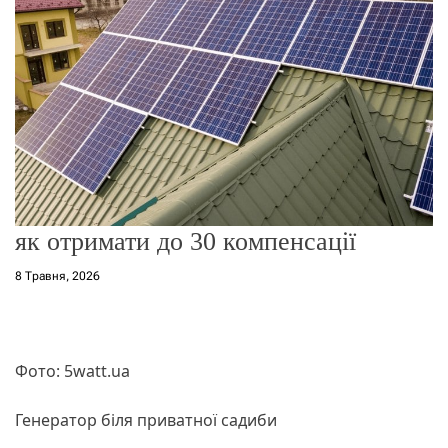
о
р
е
ж
и
м
у
як отримати до 30 компенсації
8 Травня, 2026
Фото: 5watt.ua
Генератор біля приватної садиби