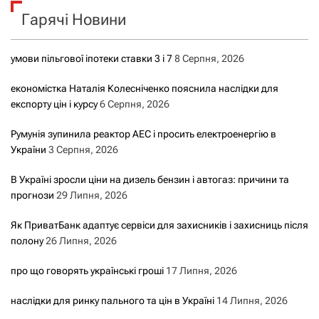
к
Гарячі Новини
:
умови пільгової іпотеки ставки 3 і 7
8 Серпня, 2026
економістка Наталія Колесніченко пояснила наслідки для
експорту цін і курсу
6 Серпня, 2026
Румунія зупинила реактор АЕС і просить електроенергію в
України
3 Серпня, 2026
В Україні зросли ціни на дизель бензин і автогаз: причини та
прогнози
29 Липня, 2026
Як ПриватБанк адаптує сервіси для захисників і захисниць після
полону
26 Липня, 2026
про що говорять українські гроші
17 Липня, 2026
наслідки для ринку пального та цін в Україні
14 Липня, 2026