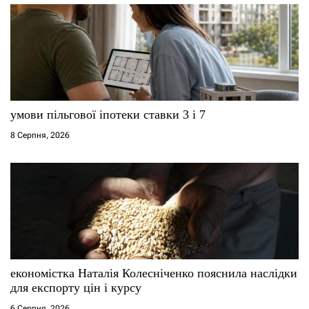
п
и
с
і
умови пільгової іпотеки ставки 3 і 7
в
8 Серпня, 2026
економістка Наталія Колесніченко пояснила наслідки
для експорту цін і курсу
6 Серпня, 2026