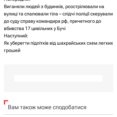
Н
Виганяли людей з будинків, розстрілювали на
а
вулиці та спалювали тіла – слідчі поліції скерували
до суду справу командира рф, причетного до
в
вбивства 17 цивільних у Бучі
і
Наступний:
Як уберегти підлітків від шахрайських схем легких
г
грошей
а
ц
і
я
з
Вам також може сподобатися
а