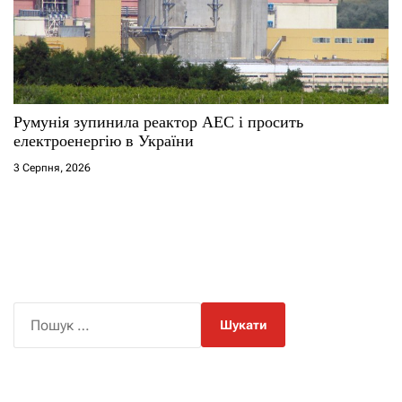
Румунія зупинила реактор АЕС і просить
електроенергію в України
3 Серпня, 2026
П
о
ш
у