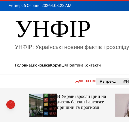
П
Четвер, 6 Серпня 2026
4
:
03
:
24
AM
е
р
УНФІР
е
й
т
и
УНФІР: Українські новини фактів і розслід
д
о
в
Головна
Економіка
Корупція
Політика
Контакти
м
і
с
В ТРЕНДІ
#в тренді
#Н
т
у
а реактор
В Україні зросли ціни на
дизель бензин і автогаз:
 України
причини та прогнози