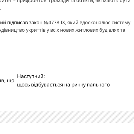
итет – прифронтові громади та об’єкти, які мають бути
.
кий
підписав закон
№4778-IX, який вдосконалює систему
дівництво укриттів у всіх нових житлових будівлях та
Наступний:
ив, що
щось відбувається на ринку пального