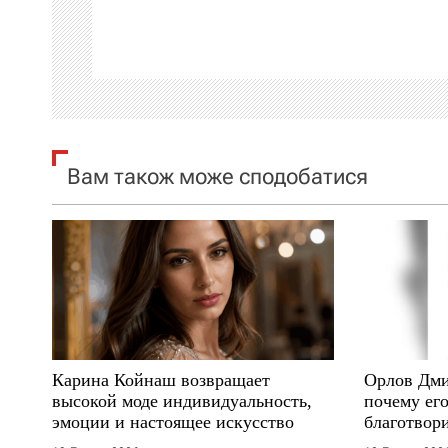
а
ц
і
я
Вам також може сподобатися
з
а
п
и
с
Карина Койнаш возвращает
Орлов Дми
і
высокой моде индивидуальность,
почему его
эмоции и настоящее искусство
благотвори
в
где други