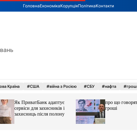
Головна
Економіка
Корупція
Політика
Контакти
увань
ова Країна
#США
#війна з Росією
#СБУ
#нафта
#грош
Як ПриватБанк адаптує
про що говорять у
сервіси для захисників і
гроші
захисниць після полону