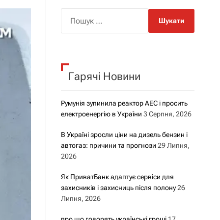
о
р
П
о
о
в
о
ш
г
у
о
р
к
е
Гарячі Новини
:
ж
и
м
у
Румунія зупинила реактор АЕС і просить
електроенергію в України
3 Серпня, 2026
В Україні зросли ціни на дизель бензин і
автогаз: причини та прогнози
29 Липня,
2026
Як ПриватБанк адаптує сервіси для
захисників і захисниць після полону
26
Липня, 2026
про що говорять українські гроші
17