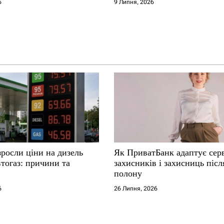
6
9 Липня, 2026
зросли ціни на дизель
Як ПриватБанк адаптує серв
втогаз: причини та
захисників і захисниць післ
полону
6
26 Липня, 2026