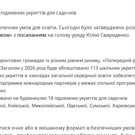
підземних укриттів для садочків
ечних умов для освіти. Сьогодні було затверджено роз
вком
» з
посиланням
на голову уряду Юлію Свириденко.
ифронтових громадах із різним рівнем ризику. «Попередній 
 Загалом у 2026 році буде облаштовано 113 шкільних укритт
о укриттів в закладах загальної середньої освіти забезпе
підтримки міжнародних партнерів у межах спільної програм
ко.
вано на будівництво 18 підземних укриттів для садочків
ої, Київської, Миколаївської, Одеської, Сумської, Харківськ
чатися очно або в змішаному форматі в безпечніших умов