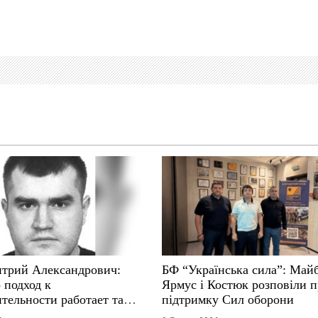
трий Александрович:
БФ “Українська сила”: Май
 подход к
Ярмус і Костюк розповіли 
тельности работает там,
підтримку Сил оборони
е не выдерживают