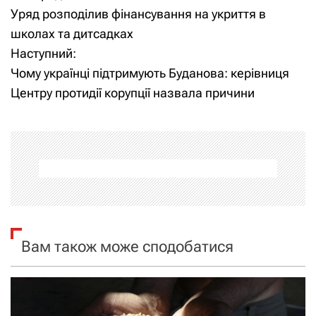
Уряд розподілив фінансування на укриття в
а
школах та дитсадках
Наступний:
в
Чому українці підтримують Буданова: керівниця
і
Центру протидії корупції назвала причини
г
а
ц
і
я
Вам також може сподобатися
з
а