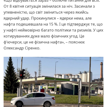
«Що відбувається зараз – болюче питання для всіх.
От 8 квітня ситуація змінилася за ніч. Засинали з
упевненістю, що світ зміниться через якийсь
ядерний удар. Прокинулися – ядерки нема, але
нафта подешевшала на 15 %. І це підтверджує те, що
у нафті неймовірно багато політики та ризиків. У цих
котируваннях дуже мало фізичних угод. Це
ф’ючерси, це не фізична нафта», – пояснює
Олександр Сіренко.