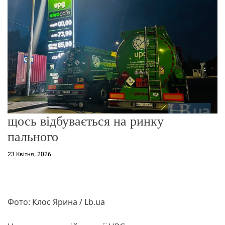
о
р
е
ж
и
м
у
щось відбувається на ринку
пального
23 Квітня, 2026
Фото: Клос Ярина / Lb.ua