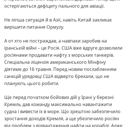
остерігаються дефіциту пального для авіації.
Не ліпша ситуація й в Азії, навіть Китай закликає
вирішити питання Ормузу.
А от хто не постраждав, а навпаки заробив на
іранській війні – це Росія. США вже вдруге дозволили
росіянами продавати нафту з морських танкерів.
Спеціальна ліцензія американського Мінфіну
діятиме до 16 травня. Перед новим послабленням
санкцій урядовці США відверто брехали, що не
планують цього робити.
Ще перед початком бойових дій у Ірані у березні
Кремль дав команду максимально навантажити
судна і вивести їх в море. Що зрештою забезпечило
зростання доходів Кремля, а ще убезпечило росіян
від проблем з відвантаження нафти на кораблі. Адже