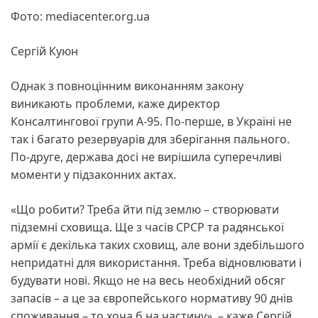
Фото: mediacenter.org.ua
Сергій Куюн
Однак з повноцінним виконанням закону
виникають проблеми, каже директор
Консалтингової групи А-95. По-перше, в Україні не
так і багато резервуарів для зберігання пального.
По-друге, держава досі не вирішила суперечливі
моменти у підзаконних актах.
«Що робити? Треба йти під землю – створювати
підземні сховища. Ще з часів СРСР та радянської
армії є декілька таких сховищ, але вони здебільшого
непридатні для використання. Треба відновлювати і
будувати нові. Якщо не на весь необхідний обсяг
запасів – а це за європейського нормативу 90 днів
споживання – то хоча б на частину», – каже Сергій