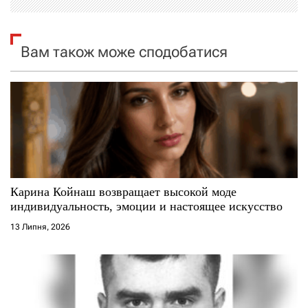
я
з
Вам також може сподобатися
а
п
и
с
і
Карина Койнаш возвращает высокой моде
индивидуальность, эмоции и настоящее искусство
в
13 Липня, 2026