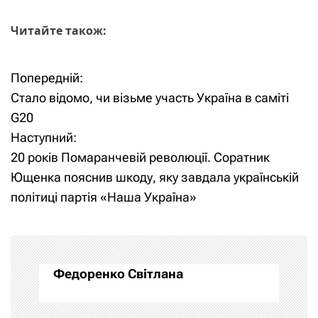
Читайте також:
Попередній:
Н
Стало відомо, чи візьме участь Україна в саміті
а
G20
Наступний:
в
20 років Помаранчевій революції. Соратник
і
Ющенка пояснив шкоду, яку завдала українській
політиці партія «Наша Україна»
г
а
ц
Федоренко Світлана
і