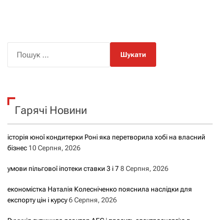
П
о
ш
у
к
Гарячі Новини
:
історія юної кондитерки Роні яка перетворила хобі на власний
бізнес
10 Серпня, 2026
умови пільгової іпотеки ставки 3 і 7
8 Серпня, 2026
економістка Наталія Колесніченко пояснила наслідки для
експорту цін і курсу
6 Серпня, 2026