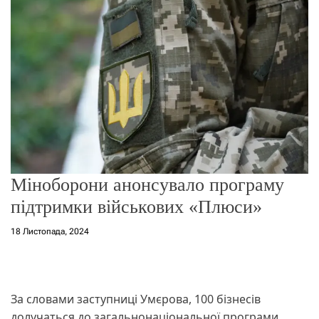
о
р
е
ж
и
м
у
Міноборони анонсувало програму
підтримки військових «Плюси»
18 Листопада, 2024
За словами заступниці Умєрова, 100 бізнесів
долучаться до загальнонаціональної програми