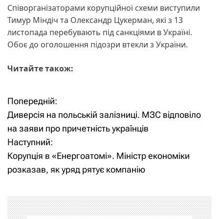
Співорганізаторами корупційної схеми виступили
Тимур Міндіч та Олександр Цукерман, які з 13
листопада перебувають під санкціями в Україні.
Обоє до оголошення підозри втекли з України.
Читайте також:
Попередній:
Н
Диверсія на польській залізниці. МЗС відповіло
а
на заяви про причетність українців
Наступний:
в
Корупція в «Енергоатомі». Міністр економіки
і
розказав, як уряд рятує компанію
г
а