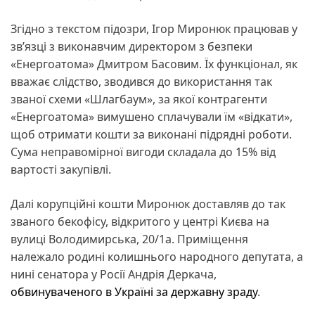
Згідно з текстом підозри, Ігор Миронюк працював у
зв’язці з виконавчим директором з безпеки
«Енергоатома» Дмитром Басовим. Їх функціонал, як
вважає слідство, зводився до використання так
званої схеми «Шлагбаум», за якої контрагенти
«Енергоатома» вимушено сплачували їм «відкати»,
щоб отримати кошти за виконані підрядні роботи.
Сума неправомірної вигоди складала до 15% від
вартості закупівлі.
Далі корупційні кошти Миронюк доставляв до так
званого бекофісу, відкритого у центрі Києва на
вулиці Володимирська, 20/1а. Приміщення
належало родині колишнього народного депутата, а
нині сенатора у Росії Андрія Деркача,
обвинуваченого в Україні за державну зраду
.