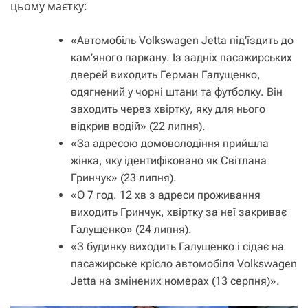
цьому маєтку:
«Автомобіль Volkswagen Jetta під’їздить до
кам’яного паркану. Із задніх пасажирських
дверей виходить Герман Галущенко,
одягнений у чорні штани та футболку. Він
заходить через хвіртку, яку для нього
відкрив водій» (22 липня).
«За адресою домоволодіння прийшла
жінка, яку ідентифіковано як Світлана
Гринчук» (23 липня).
«О 7 год. 12 хв з адреси проживання
виходить Гринчук, хвіртку за неї закриває
Галущенко» (24 липня).
«З будинку виходить Галущенко і сідає на
пасажирське крісло автомобіля Volkswagen
Jetta на змінених номерах (13 серпня)».