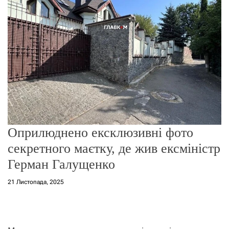
о
р
е
ж
и
м
у
Оприлюднено ексклюзивні фото
секретного маєтку, де жив ексміністр
Герман Галущенко
21 Листопада, 2025