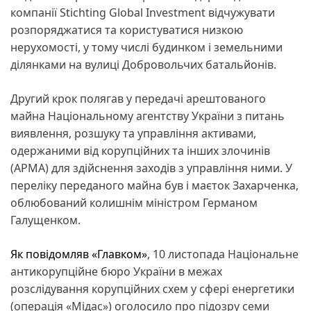
компанії Stichting Global Іnvestment відчужувати
розпоряджатися та користуватися низкою
нерухомості, у тому числі будинком і земельними
ділянками на вулиці Добровольчих батальйонів.
Другий крок полягав у передачі арештованого
майна Національному агентству України з питань
виявлення, розшуку та управління активами,
одержаними від корупційних та інших злочинів
(АРМА) для здійснення заходів з управління ними. У
переліку переданого майна був і маєток Захарченка,
облюбований колишнім міністром Германом
Галущенком.
Як повідомляв «Главком»
, 10 листопада Національне
антикорупційне бюро України в межах
розслідування корупційних схем у сфері енергетики
(операція «Мідас») оголосило про підозру семи