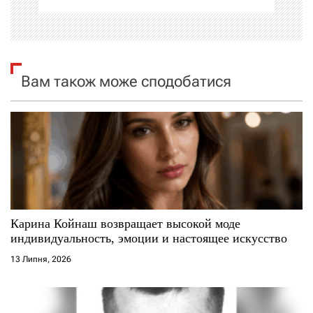
ц
і
я
Вам також може сподобатися
з
а
п
и
с
Карина Койнаш возвращает высокой моде
индивидуальность, эмоции и настоящее искусство
і
13 Липня, 2026
в