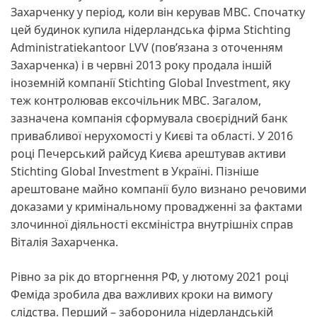
Захарченку у період, коли він керував МВС. Спочатку
цей будинок купила нідерландська фірма Stichting
Administratiekantoor LVV (пов’язана з оточенням
Захарченка) і в червні 2013 року продала іншій
іноземній компанії Stichting Global Investment, яку
теж контролював ексочільник МВС. Загалом,
зазначена компанія сформувала своєрідний банк
привабливої нерухомості у Києві та області. У 2016
році Печерський райсуд Києва арештував активи
Stichting Global Investment в Україні. Пізніше
арештоване майно компанії було визнано речовими
доказами у кримінальному провадженні за фактами
злочинної діяльності ексміністра внутрішніх справ
Віталія Захарченка.
Рівно за рік до вторгнення РФ, у лютому 2021 році
Феміда зробила два важливих кроки на вимогу
слідства. Перший – заборонила нідерландській