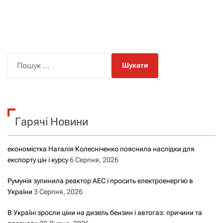
П
о
ш
у
к
Гарячі Новини
:
економістка Наталія Колесніченко пояснила наслідки для
експорту цін і курсу
6 Серпня, 2026
Румунія зупинила реактор АЕС і просить електроенергію в
України
3 Серпня, 2026
В Україні зросли ціни на дизель бензин і автогаз: причини та