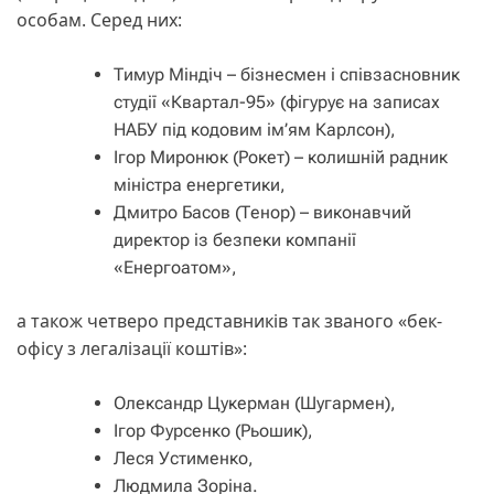
особам. Серед них:
Тимур Міндіч – бізнесмен і співзасновник
студії «Квартал-95» (фігурує на записах
НАБУ під кодовим ім’ям Карлсон),
Ігор Миронюк (Рокет) – колишній радник
міністра енергетики,
Дмитро Басов (Тенор) – виконавчий
директор із безпеки компанії
«Енергоатом»,
а також четверо представників так званого «бек-
офісу з легалізації коштів»:
Олександр Цукерман (Шугармен),
Ігор Фурсенко (Рьошик),
Леся Устименко,
Людмила Зоріна.