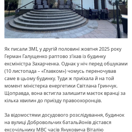
Як писали ЗМІ, у другій половині жовтня 2025 року
Герман Галущенко раптово з’їхав із будинку
ексміністра Захарченка. Однак у ніч перед обшуками
(10 листопада – «Главком») чомусь переночував
саме в цьому будинку. Туди ж приїхала й на той
момент міністерка енергетики Світлана Гринчук.
Щоправда, вона встигла залишити маєток вранці за
кілька хвилин до приїзду правоохоронців.
За відомостями досудового розслідування, будинок
на вулиці Добровольчих батальйонів дістався
ексочільнику МВС часів Януковича Віталію