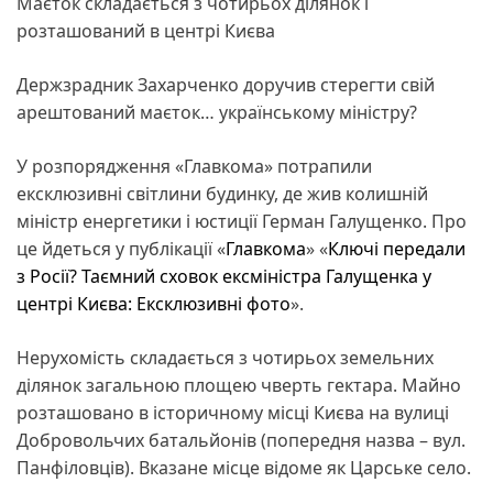
Маєток складається з чотирьох ділянок і
розташований в центрі Києва
Держзрадник Захарченко доручив стерегти свій
арештований маєток… українському міністру?
У розпорядження «Главкома» потрапили
ексклюзивні світлини будинку, де жив колишній
міністр енергетики і юстиції Герман Галущенко. Про
це йдеться у публікації «
Главкома
» «
Ключі передали
з Росії? Таємний сховок ексміністра Галущенка у
центрі Києва: Ексклюзивні фото
».
Нерухомість складається з чотирьох земельних
ділянок загальною площею чверть гектара. Майно
розташовано в історичному місці Києва на вулиці
Добровольчих батальйонів (попередня назва – вул.
Панфіловців). Вказане місце відоме як Царське село.