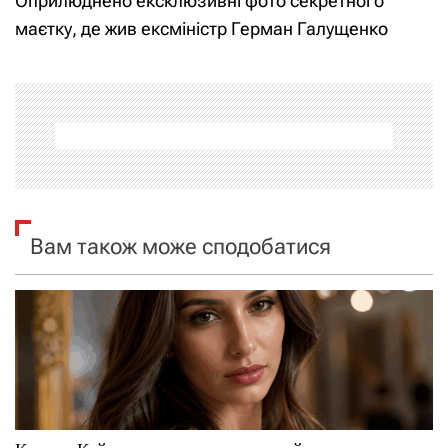
Оприлюднено ексклюзивні фото секретного
в
маєтку, де жив ексміністр Герман Галущенко
і
г
а
ц
і
Вам також може сподобатися
я
з
а
п
и