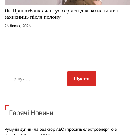
Як ПриватБанк адаптує сервіси для захисників і
захисниць після полону
26 Липня, 2026
П
о
ш
у
к
Гарячі Новини
:
Румунія зупинила реактор АЕС і просить електроенергію в