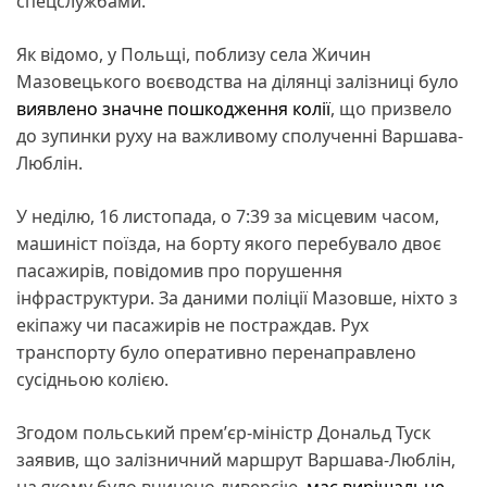
спецслужбами.
Як відомо, у Польщі, поблизу села Жичин
Мазовецького воєводства на ділянці залізниці було
виявлено значне пошкодження колії
, що призвело
до зупинки руху на важливому сполученні Варшава-
Люблін.
У неділю, 16 листопада, о 7:39 за місцевим часом,
машиніст поїзда, на борту якого перебувало двоє
пасажирів, повідомив про порушення
інфраструктури. За даними поліції Мазовше, ніхто з
екіпажу чи пасажирів не постраждав. Рух
транспорту було оперативно перенаправлено
сусідньою колією.
Згодом польський премʼєр-міністр Дональд Туск
заявив, що залізничний маршрут Варшава-Люблін,
на якому було вчинено диверсію,
має вирішальне