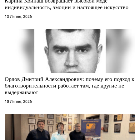
Карина Койнаш возвращает высокой моде
индивидуальность, эмоции и настоящее искусство
с
13 Липня, 2026
і
в
Орлов Дмитрий Александрович: почему его подход к
благотворительности работает там, где другие не
выдерживают
10 Липня, 2026