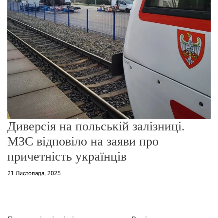
о
р
е
ж
и
м
у
Диверсія на польській залізниці.
МЗС відповіло на заяви про
причетність українців
21 Листопада, 2025