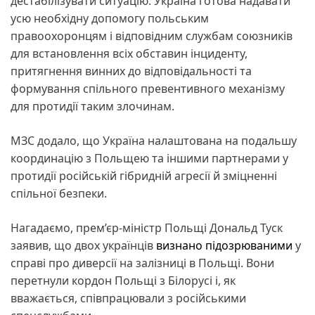
дестабілізувати ситуацію. Україна готова надавати
усю необхідну допомогу польським
правоохоронцям і відповідним службам союзників
для встановлення всіх обставин інциденту,
притягнення винних до відповідальності та
формування спільного превентивного механізму
для протидії таким злочинам.
МЗС додало, що Україна налаштована на подальшу
координацію з Польщею та іншими партнерами у
протидії російській гібридній агресії й зміцненні
спільної безпеки.
Нагадаємо, прем’єр-міністр Польщі Дональд Туск
заявив, що двох українців
визнано підозрюваними
у
справі про диверсії на залізниці в Польщі. Вони
перетнули кордон Польщі з Білорусі і, як
вважається, співпрацювали з російськими