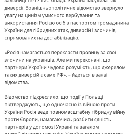
залізниці 15-17 листопада. Україна засудила такі
диверсії. Зовнішньополітичне відомство звернуло
увагу на цинізм умисного вербування та
використання Росією осіб з паспортом громадянина
України для гібридних атак, диверсій і злочинів,
спрямованих на дестабілізацію.
«Росія намагається перекласти провину за свої
злочини на українців. Але ми переконані, що
партнери України чудово розуміють, що джерелом
таких диверсій є саме РФ», – йдеться в заяві
відомства.
Відомство підкреслило, що події у Польщі
підтверджують, що одночасно із війною проти
України Росія веде повномасштабну гібридну війну
проти Європи, намагаючись розбити єдність
партнерів у допомозі Україні та загалом