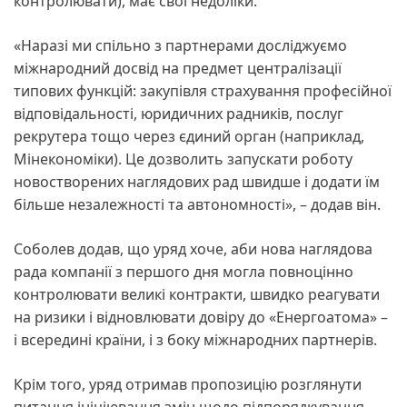
контролювати), має свої недоліки.
«Наразі ми спільно з партнерами досліджуємо
міжнародний досвід на предмет централізації
типових функцій: закупівля страхування професійної
відповідальності, юридичних радників, послуг
рекрутера тощо через єдиний орган (наприклад,
Мінекономіки). Це дозволить запускати роботу
новостворених наглядових рад швидше і додати їм
більше незалежності та автономності», – додав він.
Соболев додав, що уряд хоче, аби нова наглядова
рада компанії з першого дня могла повноцінно
контролювати великі контракти, швидко реагувати
на ризики і відновлювати довіру до «Енергоатома» –
і всередині країни, і з боку міжнародних партнерів.
Крім того, уряд отримав пропозицію розглянути
питання ініціювання змін щодо підпорядкування