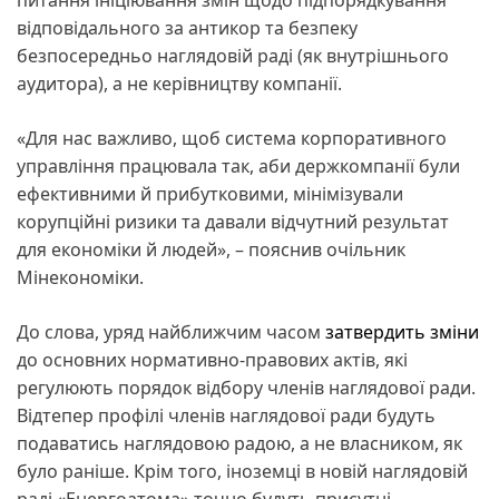
відповідального за антикор та безпеку
безпосередньо наглядовій раді (як внутрішнього
аудитора), а не керівництву компанії.
«Для нас важливо, щоб система корпоративного
управління працювала так, аби держкомпанії були
ефективними й прибутковими, мінімізували
корупційні ризики та давали відчутний результат
для економіки й людей», – пояснив очільник
Мінекономіки.
До слова, уряд найближчим часом
затвердить зміни
до основних нормативно-правових актів, які
регулюють порядок відбору членів наглядової ради.
Відтепер профілі членів наглядової ради будуть
подаватись наглядовою радою, а не власником, як
було раніше. Крім того, іноземці в новій наглядовій
раді «Енергоатома» точно будуть присутні.