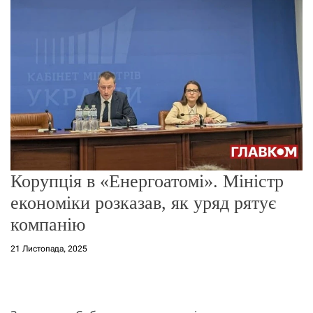
о
р
е
ж
и
м
у
Корупція в «Енергоатомі». Міністр
економіки розказав, як уряд рятує
компанію
21 Листопада, 2025