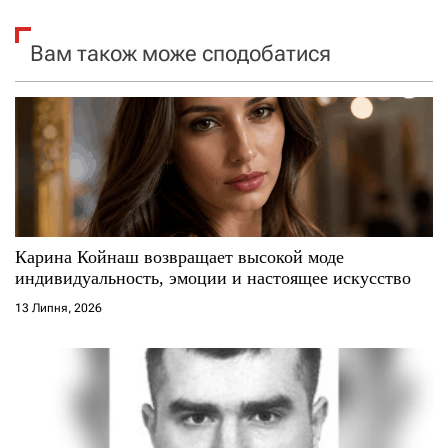
я
Вам також може сподобатися
з
а
п
и
с
Карина Койнаш возвращает высокой моде
і
индивидуальность, эмоции и настоящее искусство
13 Липня, 2026
в