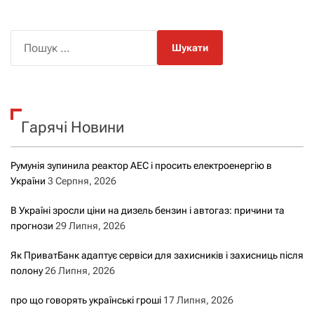
П
о
ш
у
к
Гарячі Новини
:
Румунія зупинила реактор АЕС і просить електроенергію в
України
3 Серпня, 2026
В Україні зросли ціни на дизель бензин і автогаз: причини та
прогнози
29 Липня, 2026
Як ПриватБанк адаптує сервіси для захисників і захисниць після
полону
26 Липня, 2026
про що говорять українські гроші
17 Липня, 2026