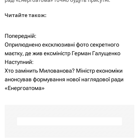
Читайте також:
Попередній:
Н
Оприлюднено ексклюзивні фото секретного
а
маєтку, де жив ексміністр Герман Галущенко
Наступний:
в
Хто замінить Милованова? Міністр економіки
і
анонсував формування нової наглядової ради
«Енергоатома»
г
а
ц
і