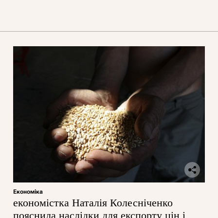
Економіка
економістка Наталія Колесніченко
пояснила наслідки для експорту цін і