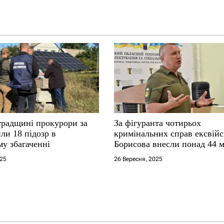
градщині прокурори за
За фігуранта чотирьох
ли 18 підозр в
кримінальних справ ексвій
у збагаченні
Борисова внесли понад 44 
застави
025
26 Вересня, 2025