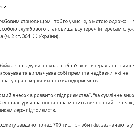
ури
службовим становищем, тобто умисне, з метою одержанн
особою службового становища всупереч інтересам служ
(ч. 2 ст. 364 КК України).
обіймав посаду виконувача обов’язків генерального дир
ховував та виплачував собі премії та надбавки, які не
лату праці керівників таких підприємств.
гомий внесок в розвиток підприємства”, “за сумлінне вик
Водночас урядова постанова містить вичерпний перелік 
вникам держпідприємств.
джету завдано понад 700 тис. грн збитків, зазначають у