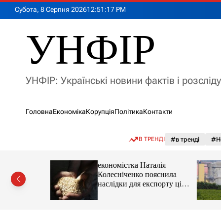
П
Субота, 8 Серпня 2026
12
:
51
:
19
PM
е
р
УНФІР
е
й
т
и
УНФІР: Українські новини фактів і розслід
д
о
в
Головна
Економіка
Корупція
Політика
Контакти
м
і
с
В ТРЕНДІ
#в тренді
#Н
т
у
іпотеки
економістка Наталія
Колесніченко пояснила
наслідки для експорту цін і
курсу