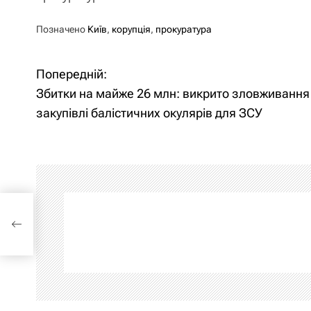
Позначено
Київ
,
корупція
,
прокуратура
Попередній:
Н
Збитки на майже 26 млн: викрито зловживання
а
закупівлі балістичних окулярів для ЗСУ
в
і
г
то
а
ц
і