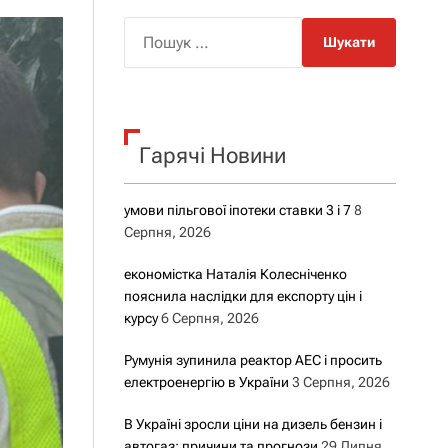
о
р
П
о
о
в
о
ш
г
у
о
р
к
е
Гарячі Новини
:
ж
и
м
у
умови пільгової іпотеки ставки 3 і 7
8
Серпня, 2026
економістка Наталія Колесніченко
пояснила наслідки для експорту цін і
курсу
6 Серпня, 2026
Румунія зупинила реактор АЕС і просить
електроенергію в України
3 Серпня, 2026
В Україні зросли ціни на дизель бензин і
автогаз: причини та прогнози
29 Липня,