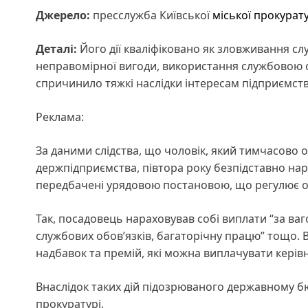
Джерело:
пресслужба Київської
міської прокурат
Деталі:
Його дії кваліфіковано як зловживання 
неправомірної вигоди, використання службовою 
спричинило тяжкі наслідки інтересам підприємства 
Реклама:
За даними слідства, що чоловік, який тимчасово 
держпідприємства, півтора року безпідставно нара
передбачені урядовою постановою, що регулює оп
Так, посадовець нараховував собі виплати “за ва
службових обов’язків, багаторічну працю” тощо. 
надбавок та премій, які можна виплачувати кері
Внаслідок таких дій підозрюваного державному бю
прокуратурі.