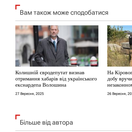
я
Вам також може сподобатися
з
а
п
и
с
Колишній євродепутат визнав
На Кірово
і
отримання хабарів від українського
добу вручи
екснардепа Волошина
незаконном
в
27 Вересня, 2025
26 Вересня, 2
Більше від автора