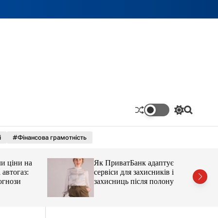
П
П
е
о
р
ш
і
#Фінансова грамотність
е
у
м
к
и
ціни на
Як ПриватБанк адаптує
к
а
тогаз:
сервіси для захисників і
ч
ози
захисниць після полону
к
о
л
ь