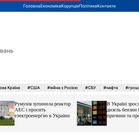
Головна
Економіка
Корупція
Політика
Контакти
увань
ова Країна
#США
#війна з Росією
#СБУ
#нафта
#грош
Румунія зупинила реактор
В Україні зросли 
АЕС і просить
дизель бензин і ав
електроенергію в України
причини та прогн