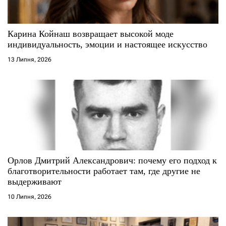
п
и
Карина Койнаш возвращает высокой моде
индивидуальность, эмоции и настоящее искусство
с
13 Липня, 2026
і
в
Орлов Дмитрий Александрович: почему его подход к
благотворительности работает там, где другие не
выдерживают
10 Липня, 2026