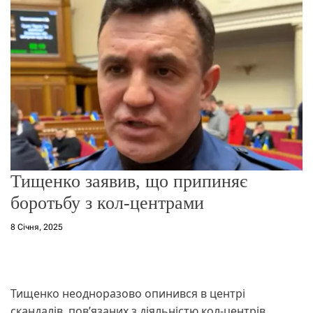
о
р
е
ж
и
м
у
Тищенко заявив, що припиняє
боротьбу з кол-центрами
8 Січня, 2025
Тищенко неодноразово опинився в центрі
скандалів, пов’язаних з діяльністю кол-центрів