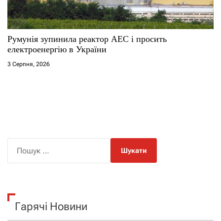
Румунія зупинила реактор АЕС і просить
електроенергію в України
3 Серпня, 2026
П
о
ш
у
к
Гарячі Новини
: