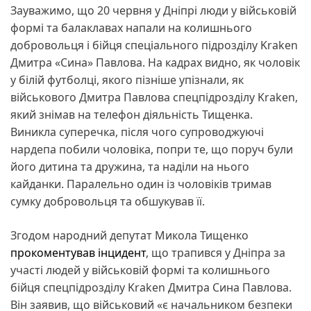
Зауважимо, що 20 червня у Дніпрі люди у військовій
формі та балаклавах напали на колишнього
добровольця і бійця спеціального підрозділу Kraken
Дмитра «Сина» Павлова. На кадрах видно, як чоловік
у білій футболці, якого пізніше упізнали, як
військового Дмитра Павлова спецпідрозділу Kraken,
який знімав на телефон діяльність Тищенка.
Виникла суперечка, після чого супроводжуючі
нардепа побили чоловіка, попри те, що поруч були
його дитина та дружина, та наділи на нього
кайданки. Паралельно один із чоловіків тримав
сумку добровольця та обшукував її.
Згодом народний депутат Микола Тищенко
прокоментував інцидент
, що трапився у Дніпра за
участі людей у військовій формі та колишнього
бійця спецпідрозділу Kraken Дмитра Сина Павлова.
Він заявив, що військовий «є начальником безпеки