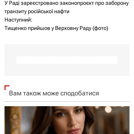
У Раді зареєстровано законопроєкт про заборону
а
транзиту російської нафти
Наступний:
в
Тищенко прийшов у Верховну Раду (фото)
і
г
а
ц
і
Вам також може сподобатися
я
з
а