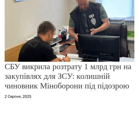
о
р
е
ж
и
м
у
СБУ викрила розтрату 1 млрд грн на
закупівлях для ЗСУ: колишній
чиновник Міноборони під підозрою
2 Серпня, 2025