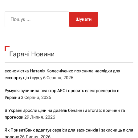
П
о
ш
у
к
Гарячі Новини
:
економістка Наталія Колесніченко пояснила наслідки для
експорту цін і курсу
6 Серпня, 2026
Румунія зупинила реактор АЕС і просить електроенергію в
України
3 Серпня, 2026
В Україні зросли ціни на дизель бензин і автогаз: причини та
прогнози
29 Липня, 2026
Як ПриватБанк адаптує сервіси для захисників і захисниць після
полону
26 Липня, 2026