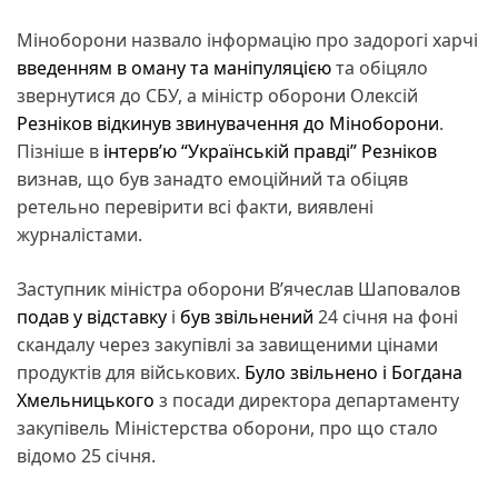
Міноборони назвало інформацію про задорогі харчі
введенням в оману та маніпуляцією
та обіцяло
звернутися до СБУ, а міністр оборони Олексій
Резніков відкинув звинувачення до Міноборони
.
Пізніше в
інтерв’ю “Українській правді” Резніков
визнав, що був занадто емоційний та обіцяв
ретельно перевірити всі факти, виявлені
журналістами.
Заступник міністра оборони В’ячеслав Шаповалов
подав у відставку
і
був звільнений
24 січня на фоні
скандалу через закупівлі за завищеними цінами
продуктів для військових.
Було звільнено і Богдана
Хмельницького
з посади директора департаменту
закупівель Міністерства оборони, про що стало
відомо 25 січня.