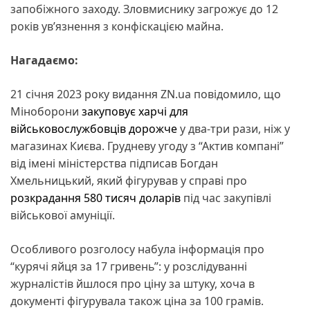
запобіжного заходу. Зловмиснику загрожує до 12
років ув’язнення з конфіскацією майна.
Нагадаємо:
21 січня 2023 року видання ZN.ua повідомило, що
Міноборони
закуповує харчі для
військовослужбовців дорожче
у два-три рази, ніж у
магазинах Києва. Грудневу угоду з “Актив компані”
від імені міністерства підписав Богдан
Хмельницький, який фігурував у справі про
розкрадання 580 тисяч доларів
під час закупівлі
військової амуніції.
Особливого розголосу набула інформація про
“курячі яйця за 17 гривень”: у розслідуванні
журналістів йшлося про ціну за штуку, хоча в
документі фігурувала також ціна за 100 грамів.