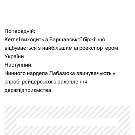
Попередній:
Н
Kernel виходить з Варшавської біржі: що
а
відбувається з найбільшим агроекспортером
України
в
Наступний:
і
Чинного нардепа Лабазюка звинувачують у
спробі рейдерського захоплення
г
держпідприємства
а
ц
і