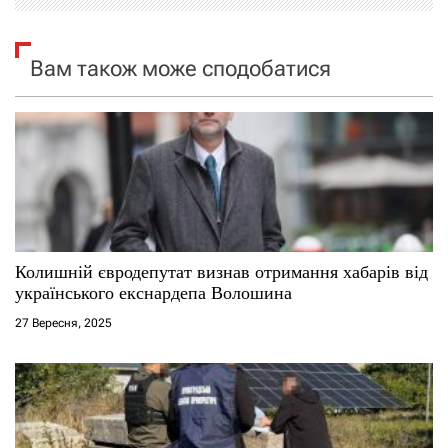
я
з
Вам також може сподобатися
а
п
и
с
і
Колишній євродепутат визнав отримання хабарів від
українського екснардепа Волошина
в
27 Вересня, 2025