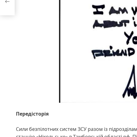
Передісторія
Сили безпілотних систем ЗСУ разом із підрозділа
станцію «Нікольське» в Тамбовській області рф. 