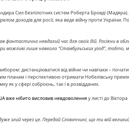
ндира Сил безпілотних систем Роберта Бровді (Мадяра).
ом доходів для росії, яка веде війну проти України. По
в фантастично невдалий час для своїх дій. Росіяни в обл
ри можливі лише навколо “Стамбульських угод”, тобто, м
вибором: дистанціюватися від війни чи навпаки – почати
чим планам і перспективою отримати Нобелівську премі
у як у сфері озброєнь, так і в розвідданих.
ША вже нібито висловив невдоволення
у листі до Віктора
дуже злий через це. Передай Словаччині, що ти мій велики