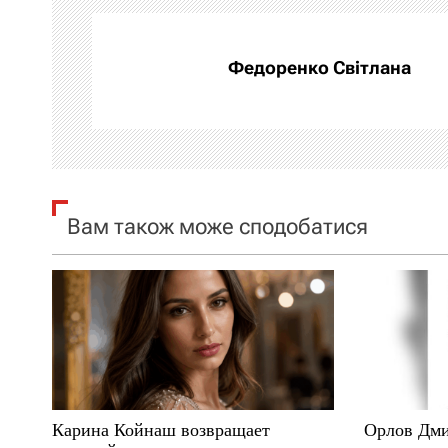
а
Федоренко Світлана
ц
і
я
з
Вам також може сподобатися
а
п
и
с
і
Карина Койнаш возвращает
Орлов Дми