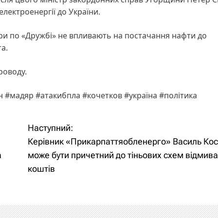
ектроенергії до України.
ари по «Дружбі» не впливають на постачання нафти до
а.
роводу.
 #мадяр #атакибпла #кочетков #україна #політика
Наступний:
Керівник «Прикарпаттяобленерго» Василь Ко
a
може бути причетний до тіньових схем відмив
коштів