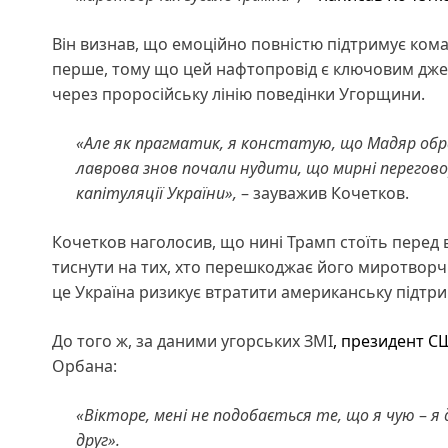
Він визнав, що емоційно повністю підтримує кома
перше, тому що цей нафтопровід є ключовим джерел
через проросійську лінію поведінки Угорщини.
«Але як прагматик, я констатую, що Мадяр обра
лаврова знов почали нудити, що мирні перегово
капітуляції України»,
– зауважив Кочетков.
Кочетков наголосив, що нині Трамп стоїть перед 
тиснути на тих, хто перешкоджає його миротвор
це Україна ризикує втратити американську підтримк
До того ж, за даними угорських ЗМІ
, президент С
Орбана:
«Вікторе, мені не подобається те, що я чую
–
я 
друг».