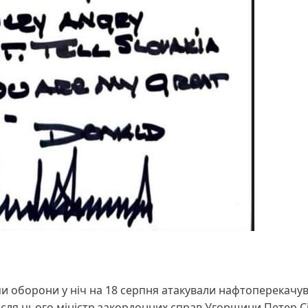
ми оборони у ніч на 18 серпня атакували нафтоперекачу
Після цього міністр закордонних справ Угорщини Петер С