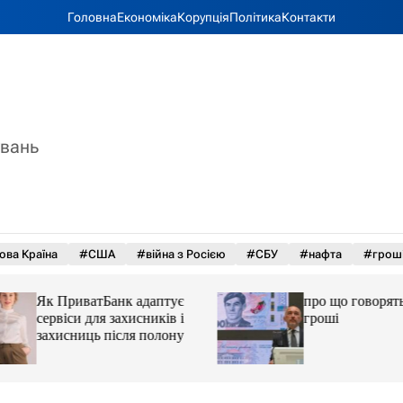
Головна
Економіка
Корупція
Політика
Контакти
увань
ова Країна
#США
#війна з Росією
#СБУ
#нафта
#грош
Як ПриватБанк адаптує
про що говорять у
сервіси для захисників і
гроші
захисниць після полону