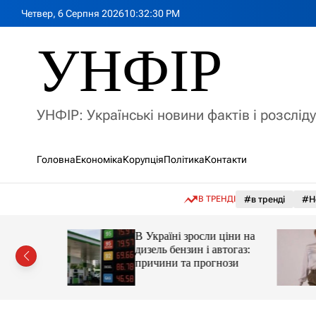
П
Четвер, 6 Серпня 2026
10
:
32
:
32
PM
е
р
УНФІР
е
й
т
и
УНФІР: Українські новини фактів і розслід
д
о
в
Головна
Економіка
Корупція
Політика
Контакти
м
і
с
В ТРЕНДІ
#в тренді
#Н
т
у
а реактор
В Україні зросли ціни на
дизель бензин і автогаз:
 України
причини та прогнози