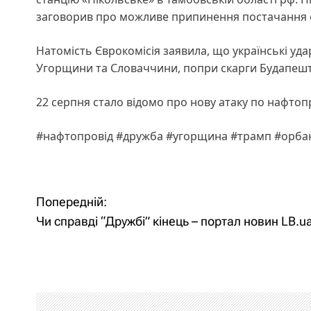
заговорив про можливе припинення постачання ел
Натомість Єврокомісія заявила, що українські уд
Угорщини та Словаччини, попри скарги Будапешт
22 серпня стало відомо про нову атаку по нафтоп
#нафтопровід #дружба #угорщина #трамп #орбан
Н
Попередній:
а
Чи справді “Дружбі” кінець – портал новин LB.u
в
і
г