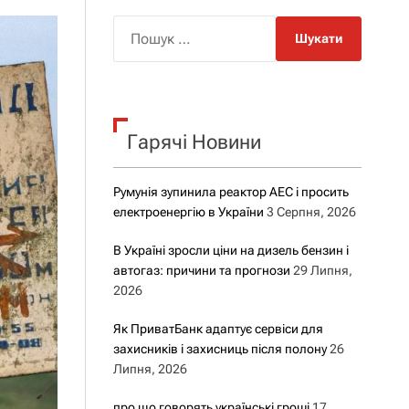
о
р
П
о
о
в
о
ш
г
у
о
р
к
е
Гарячі Новини
:
ж
и
м
у
Румунія зупинила реактор АЕС і просить
електроенергію в України
3 Серпня, 2026
В Україні зросли ціни на дизель бензин і
автогаз: причини та прогнози
29 Липня,
2026
Як ПриватБанк адаптує сервіси для
захисників і захисниць після полону
26
Липня, 2026
про що говорять українські гроші
17