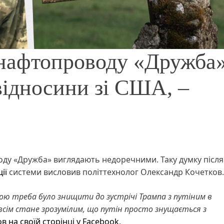
 нафтопроводу «Дружба
відносини зі США, –
ду «Дружба» виглядають недоречними. Таку думку після
ії
системи висловив політтехнолог Олександр Кочетков.
ою треба було знищити до зустрічі Трампа з путіним в
 всім стане зрозумілим, що путін просто знущається з
в на своїй сторінці у Facebook
.