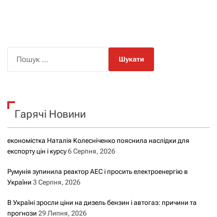
П
о
ш
у
к
Гарячі Новини
:
економістка Наталія Колесніченко пояснила наслідки для
експорту цін і курсу
6 Серпня, 2026
Румунія зупинила реактор АЕС і просить електроенергію в
України
3 Серпня, 2026
В Україні зросли ціни на дизель бензин і автогаз: причини та
прогнози
29 Липня, 2026