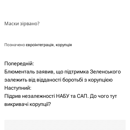
Маски зірвано?
Позначено
євроінтеграція
,
корупція
Попередній:
Н
Блюменталь заявив, що підтримка Зеленського
а
залежить від відданості боротьбі з корупцією
Наступний:
в
Підрив незалежності НАБУ та САП. До чого тут
і
викривачі корупції?
г
а