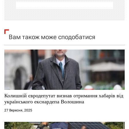
ц
і
я
Вам також може сподобатися
з
а
п
и
с
Колишній євродепутат визнав отримання хабарів від
українського екснардепа Волошина
і
27 Вересня, 2025
в