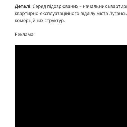
Деталі
: Серед підозрюваних – начальник квартирн
квартирно-експлуатаційного відділу міста Лугансь
комерційних структур.
Реклама: