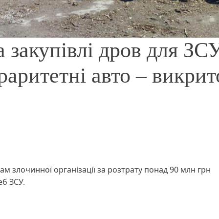
 закупівлі дров для ЗСУ
раритетні авто – викрит
м злочинної організації за розтрату понад 90 млн грн
еб ЗСУ.
а