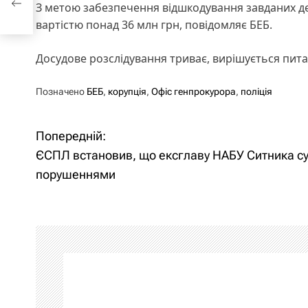
З метою забезпечення відшкодування завданих де
вартістю понад 36 млн грн, повідомляє БЕБ.
Досудове розслідування триває, вирішується пит
Позначено
БЕБ
,
корупція
,
Офіс генпрокурора
,
поліція
Попередній:
Н
ЄСПЛ встановив, що ексглаву НАБУ Ситника су
а
порушеннями
в
і
г
а