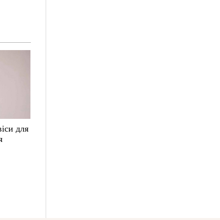
іси для
я