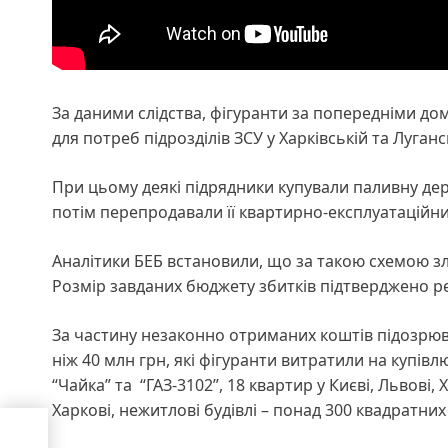
За даними слідства, фігуранти за попередніми д
для потреб підрозділів ЗСУ у Харківській та Луга
При цьому деякі підрядники купували паливну дер
потім перепродавали її квартирно-експлуатаційн
Аналітики БЕБ встановили, що за такою схемою 
Розмір завданих бюджету збитків підтверджено р
За частину незаконно отриманих коштів підозрюв
ніж 40 млн грн, які фігуранти витратили на купівлю
“Чайка” та “ГАЗ-3102”, 18 квартир у Києві, Львові, 
Харкові, нежитлові будівлі – понад 300 квадратних