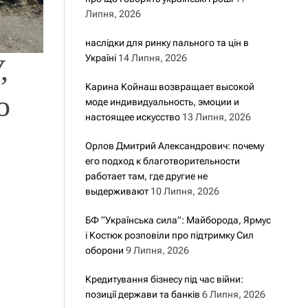
Липня, 2026
наслідки для ринку пального та цін в
Україні
14 Липня, 2026
,
Карина Койнаш возвращает высокой
о
моде индивидуальность, эмоции и
настоящее искусство
13 Липня, 2026
Орлов Дмитрий Александрович: почему
его подход к благотворительности
работает там, где другие не
выдерживают
10 Липня, 2026
БФ “Українська сила”: Майборода, Ярмус
і Костюк розповіли про підтримку Сил
оборони
9 Липня, 2026
Кредитування бізнесу під час війни:
позиції держави та банків
6 Липня, 2026