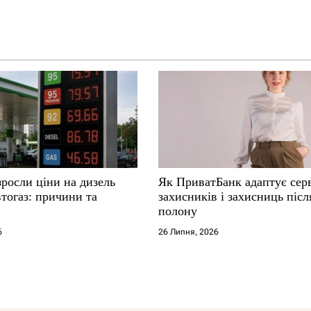
зросли ціни на дизель
Як ПриватБанк адаптує серв
втогаз: причини та
захисників і захисниць післ
полону
6
26 Липня, 2026