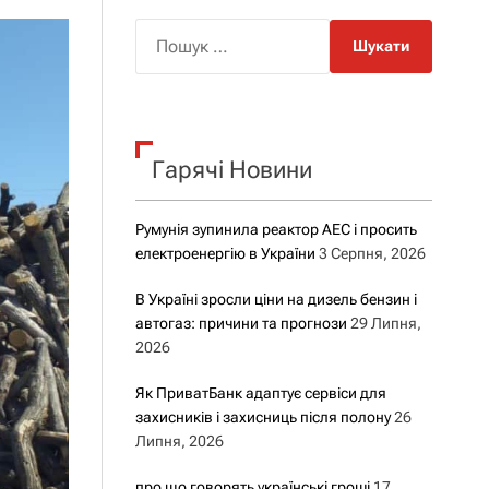
о
р
П
о
о
в
о
ш
г
у
о
р
к
е
Гарячі Новини
:
ж
и
м
у
Румунія зупинила реактор АЕС і просить
електроенергію в України
3 Серпня, 2026
В Україні зросли ціни на дизель бензин і
автогаз: причини та прогнози
29 Липня,
2026
Як ПриватБанк адаптує сервіси для
захисників і захисниць після полону
26
Липня, 2026
про що говорять українські гроші
17