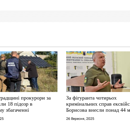
градщині прокурори за
За фігуранта чотирьох
ли 18 підозр в
кримінальних справ ексвій
у збагаченні
Борисова внесли понад 44 
застави
025
26 Вересня, 2025