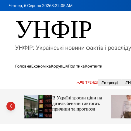
П
Четвер, 6 Серпня 2026
8
:
22
:
07
AM
е
р
УНФІР
е
й
т
и
УНФІР: Українські новини фактів і розслід
д
о
в
Головна
Економіка
Корупція
Політика
Контакти
м
і
с
В ТРЕНДІ
#в тренді
#Н
т
у
а реактор
В Україні зросли ціни на
дизель бензин і автогаз:
 України
причини та прогнози