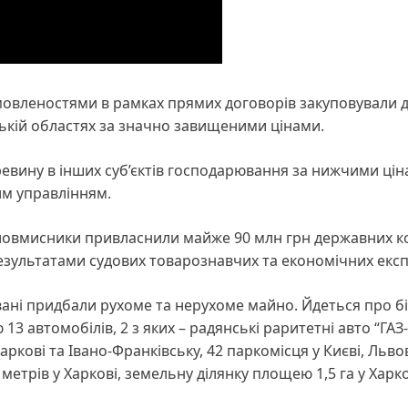
омовленостями в рамках прямих договорів закуповували 
нській областях за значно завищеними цінами.
евину в інших суб’єктів господарювання за нижчими цін
им управлінням.
зловмисники привласнили майже 90 млн грн державних к
езультатами судових товарознавчих та економічних експ
ані придбали рухоме та нерухоме майно. Йдеться про б
 13 автомобілів, 2 з яких – радянські раритетні авто “ГАЗ
Харкові та Івано-Франківську, 42 паркомісця у Києві, Львов
 метрів у Харкові, земельну ділянку площею 1,5 га у Харко