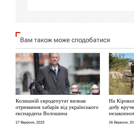
ц
і
я
Вам також може сподобатися
з
а
п
и
с
Колишній євродепутат визнав
На Кірово
і
отримання хабарів від українського
добу вручи
екснардепа Волошина
незаконном
в
27 Вересня, 2025
26 Вересня, 2