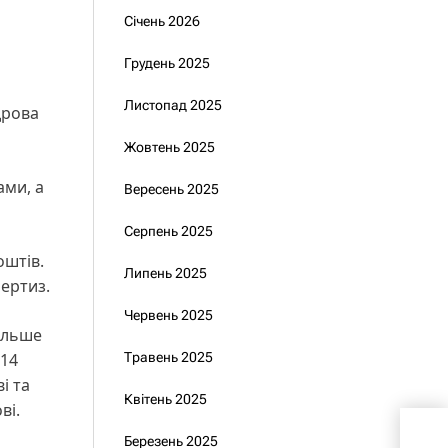
Січень 2026
Грудень 2025
Листопад 2025
дрова
Жовтень 2025
ами, а
Вересень 2025
Серпень 2025
оштів.
Липень 2025
ертиз.
Червень 2025
ільше
Травень 2025
-14
і та
Квітень 2025
ві.
До 
Березень 2025