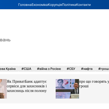
Головна
Економіка
Корупція
Політика
Контакти
увань
ова Країна
#США
#війна з Росією
#СБУ
#нафта
#грош
Як ПриватБанк адаптує
про що говорять у
сервіси для захисників і
гроші
захисниць після полону