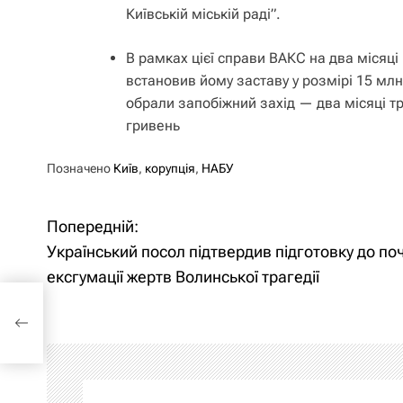
Київській міській раді”.
В рамках цієї справи ВАКС на два місяці
встановив йому заставу у розмірі 15 млн
обрали запобіжний захід — два місяці т
гривень
Позначено
Київ
,
корупція
,
НАБУ
Попередній:
Н
Український посол підтвердив підготовку до по
а
ексгумації жертв Волинської трагедії
в
ї
і
г