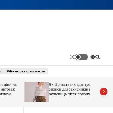
П
П
е
о
р
ш
і
#Фінансова грамотність
е
у
м
к
и
ціни на
Як ПриватБанк адаптує
к
а
тогаз:
сервіси для захисників і
ч
ози
захисниць після полону
к
о
л
ь