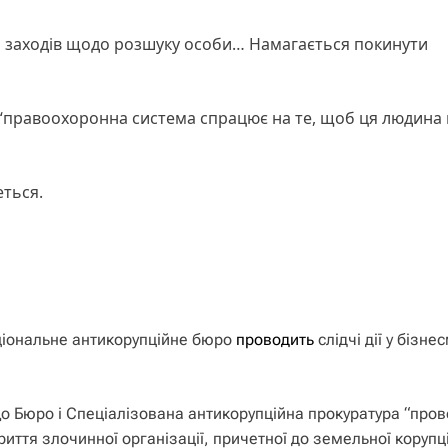
о заходів щодо розшуку особи… Намагається покинути
“правоохоронна система спрацює на те, щоб ця людина 
еться.
аціональне антикорупційне бюро
проводить
слідчі дії у бізне
о Бюро і Спеціалізована антикорупційна прокуратура “пров
иття злочинної організації, причетної до земельної корупці