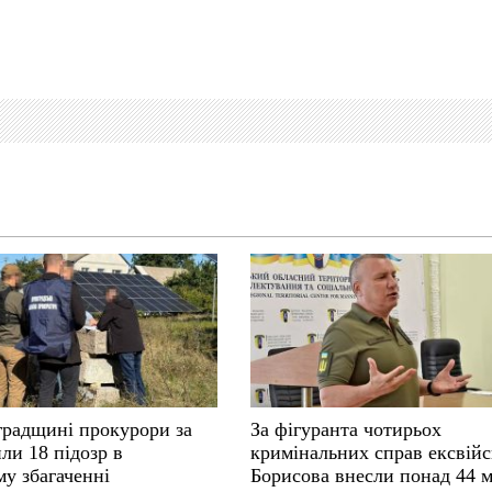
градщині прокурори за
За фігуранта чотирьох
ли 18 підозр в
кримінальних справ ексвій
у збагаченні
Борисова внесли понад 44 