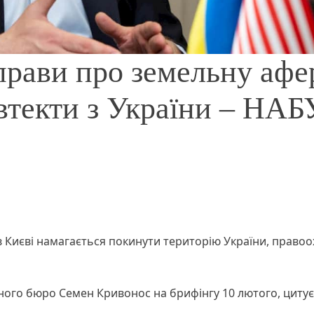
справи про земельну афе
 втекти з України – НАБ
 в Києві намагається покинути територію України, право
ого бюро Семен Кривонос на брифінгу 10 лютого, цитує