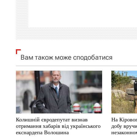
а
ц
і
я
Вам також може сподобатися
з
а
п
и
с
Колишній євродепутат визнав
На Кірово
і
отримання хабарів від українського
добу вручи
екснардепа Волошина
незаконном