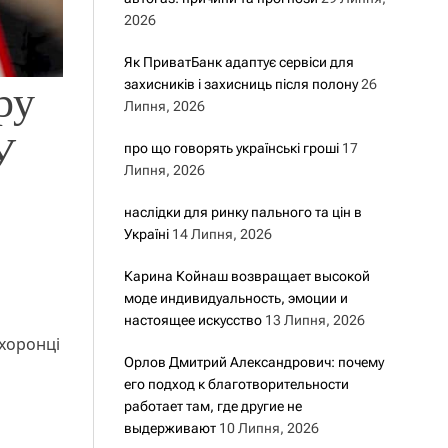
2026
Як ПриватБанк адаптує сервіси для
захисників і захисниць після полону
26
ру
Липня, 2026
У
про що говорять українські гроші
17
Липня, 2026
наслідки для ринку пального та цін в
Україні
14 Липня, 2026
Карина Койнаш возвращает высокой
моде индивидуальность, эмоции и
настоящее искусство
13 Липня, 2026
охоронці
Орлов Дмитрий Александрович: почему
его подход к благотворительности
работает там, где другие не
выдерживают
10 Липня, 2026