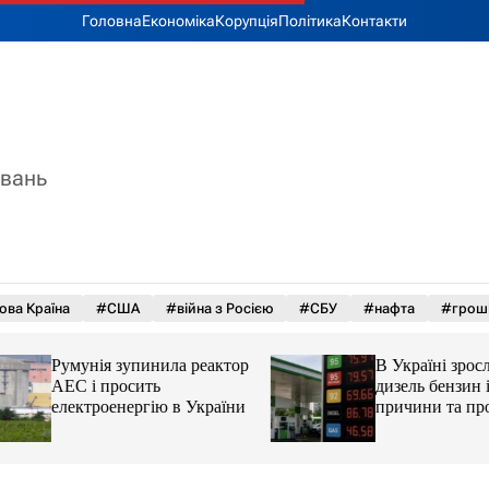
Головна
Економіка
Корупція
Політика
Контакти
увань
ова Країна
#США
#війна з Росією
#СБУ
#нафта
#грош
Румунія зупинила реактор
В Україні зросли 
АЕС і просить
дизель бензин і ав
електроенергію в України
причини та прогн