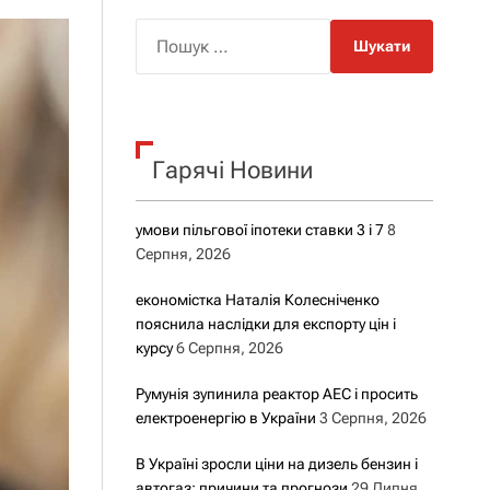
о
р
П
о
о
в
о
ш
г
у
о
р
к
е
Гарячі Новини
:
ж
и
м
у
умови пільгової іпотеки ставки 3 і 7
8
Серпня, 2026
економістка Наталія Колесніченко
пояснила наслідки для експорту цін і
курсу
6 Серпня, 2026
Румунія зупинила реактор АЕС і просить
електроенергію в України
3 Серпня, 2026
В Україні зросли ціни на дизель бензин і
автогаз: причини та прогнози
29 Липня,