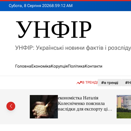
П
Субота, 8 Серпня 2026
8
:
59
:
14
AM
е
р
УНФІР
е
й
т
и
УНФІР: Українські новини фактів і розслід
д
о
в
Головна
Економіка
Корупція
Політика
Контакти
м
і
с
В ТРЕНДІ
#в тренді
#Н
т
у
іпотеки
економістка Наталія
Колесніченко пояснила
наслідки для експорту цін і
курсу