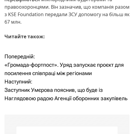
правоохоронцями. Він зазначив, що компанія разом
з KSE Foundation передали ЗСУ допомогу на більш як
67 млн.
Читайте також:
Попередній:
Н
«Громада-фортпост». Уряд запускає проєкт для
а
посилення співпраці між регіонами
Наступний:
в
Заступник Умєрова пояснив, що буде із
і
Наглядовою радою Агенції оборонних закупівель
г
а