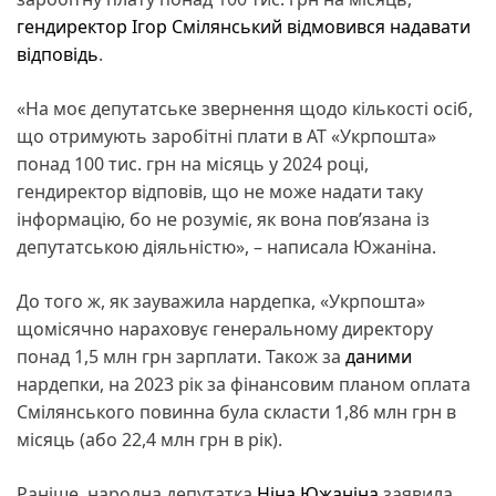
гендиректор Ігор Смілянський відмовився надавати
відповідь
.
«На моє депутатське звернення щодо кількості осіб,
що отримують заробітні плати в АТ «Укрпошта»
понад 100 тис. грн на місяць у 2024 році,
гендиректор відповів, що не може надати таку
інформацію, бо не розуміє, як вона пов’язана із
депутатською діяльністю», – написала Южаніна.
До того ж, як зауважила нардепка, «Укрпошта»
щомісячно нараховує генеральному директору
понад 1,5 млн грн зарплати. Також за
даними
нардепки, на 2023 рік за фінансовим планом оплата
Смілянського повинна була скласти 1,86 млн грн в
місяць (або 22,4 млн грн в рік).
Раніше, народна депутатка
Ніна Южаніна
заявила,