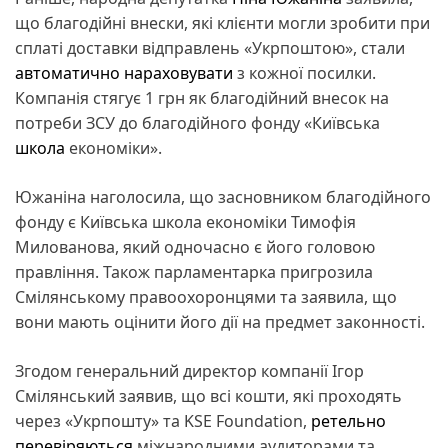
що благодійні внески, які клієнти могли зробити при
сплаті доставки відправлень «Укрпоштою», стали
автоматично нараховувати
з кожної посилки.
Компанія стягує 1 грн як благодійний внесок на
потреби ЗСУ до благодійного фонду «Київська
школа
економіки».
Южаніна наголосила, що засновником благодійного
фонду є Київська школа економіки Тимофія
Милованова, який одночасно є його головою
правління. Також парламентарка пригрозила
Смілянському правоохоронцями та заявила, що
вони мають оцінити його дії на предмет законності.
Згодом генеральний директор компанії Ігор
Смілянський заявив, що всі кошти, які проходять
через «Укрпошту» та KSE Foundation,
ретельно
перевіряються
міжнародними аудиторами та