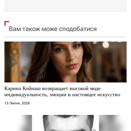
ц
і
я
Вам також може сподобатися
з
а
п
и
с
Карина Койнаш возвращает высокой моде
индивидуальность, эмоции и настоящее искусство
і
13 Липня, 2026
в