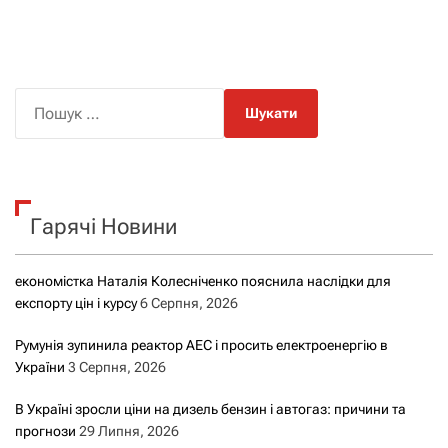
П
о
ш
у
к
Гарячі Новини
:
економістка Наталія Колесніченко пояснила наслідки для
експорту цін і курсу
6 Серпня, 2026
Румунія зупинила реактор АЕС і просить електроенергію в
України
3 Серпня, 2026
В Україні зросли ціни на дизель бензин і автогаз: причини та
прогнози
29 Липня, 2026