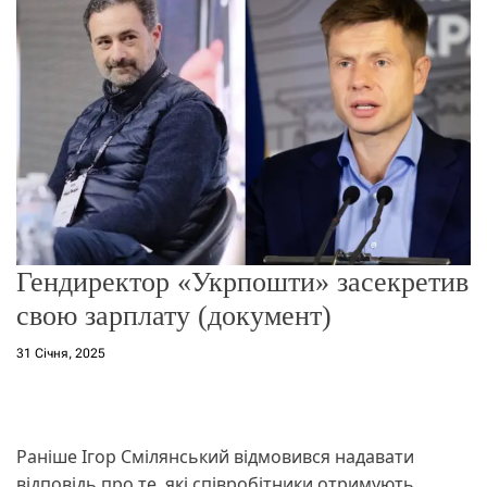
о
р
е
ж
и
м
у
Гендиректор «Укрпошти» засекретив
свою зарплату (документ)
31 Січня, 2025
Раніше Ігор Смілянський відмовився надавати
відповідь про те, які співробітники отримують